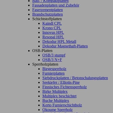
Bau- / Kompaktplatten
Fassadenplatten und Zubehör
Faserzementplatten
Brandschutzplatten
Schichtstoffplatten
Kaindl CPL
Krono CPL
Innovus HPL
Resopal HPL
Dekodur HPL Metall
Dekodur Magnethaft-Platten
OSB-Platten
OSB/3 stumpf
OSB/3 N+F
Sperrholzplatten
Biegesperrholz
Furnierplatten
Siebdruckplatten / Betonschalungsplatten
Seekiefer / Elliotis-Pine
Finnisches Fichtensperrholz
Birke Multiplex
Multiplex beschichtet
Buche Multiplex
Kerto Furnierschichtholz
Okoume Sperrholz