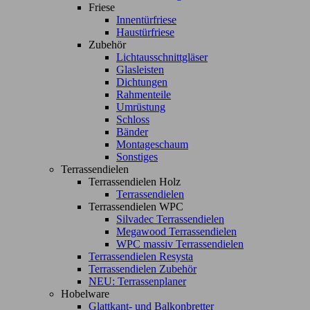
Friese
Innentürfriese
Haustürfriese
Zubehör
Lichtausschnittgläser
Glasleisten
Dichtungen
Rahmenteile
Umrüstung
Schloss
Bänder
Montageschaum
Sonstiges
Terrassendielen
Terrassendielen Holz
Terrassendielen
Terrassendielen WPC
Silvadec Terrassendielen
Megawood Terrassendielen
WPC massiv Terrassendielen
Terrassendielen Resysta
Terrassendielen Zubehör
NEU: Terrassenplaner
Hobelware
Glattkant- und Balkonbretter