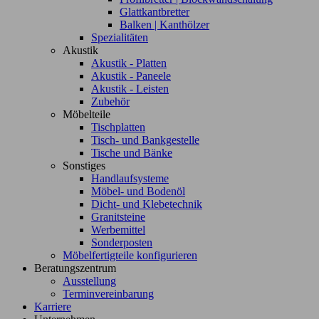
Glattkantbretter
Balken | Kanthölzer
Spezialitäten
Akustik
Akustik - Platten
Akustik - Paneele
Akustik - Leisten
Zubehör
Möbelteile
Tischplatten
Tisch- und Bankgestelle
Tische und Bänke
Sonstiges
Handlaufsysteme
Möbel- und Bodenöl
Dicht- und Klebetechnik
Granitsteine
Werbemittel
Sonderposten
Möbelfertigteile konfigurieren
Beratungszentrum
Ausstellung
Terminvereinbarung
Karriere