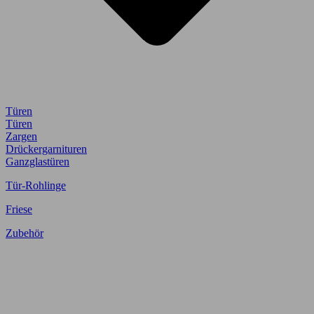
Türen
Türen
Zargen
Drückergarnituren
Ganzglastüren
Tür-Rohlinge
Friese
Zubehör