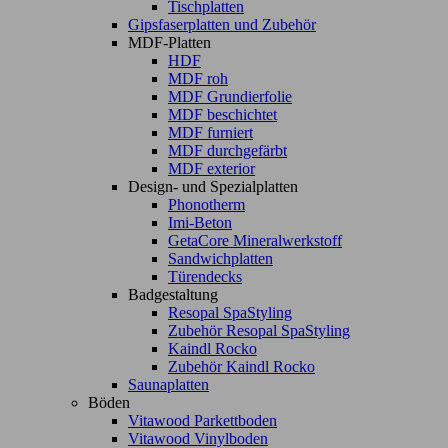
Tischplatten
Gipsfaserplatten und Zubehör
MDF-Platten
HDF
MDF roh
MDF Grundierfolie
MDF beschichtet
MDF furniert
MDF durchgefärbt
MDF exterior
Design- und Spezialplatten
Phonotherm
Imi-Beton
GetaCore Mineralwerkstoff
Sandwichplatten
Türendecks
Badgestaltung
Resopal SpaStyling
Zubehör Resopal SpaStyling
Kaindl Rocko
Zubehör Kaindl Rocko
Saunaplatten
Böden
Vitawood Parkettboden
Vitawood Vinylboden