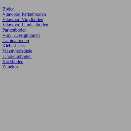
Böden
Vitawood Parkettboden
Vitawood Vinylboden
Vitawood Laminatboden
Parkettboden
Vinyl-/Designboden
Laminatboden
Klebesheets
Massivholzdiele
Linoleumboden
Korkboden
Zubehör