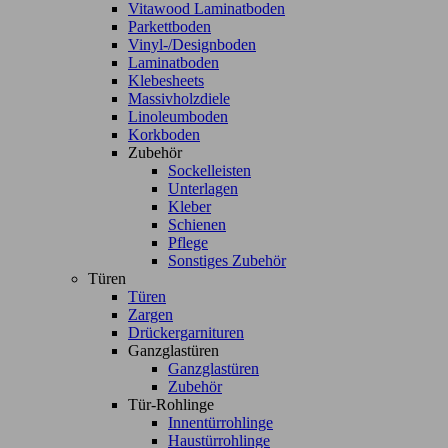
Vitawood Laminatboden
Parkettboden
Vinyl-/Designboden
Laminatboden
Klebesheets
Massivholzdiele
Linoleumboden
Korkboden
Zubehör
Sockelleisten
Unterlagen
Kleber
Schienen
Pflege
Sonstiges Zubehör
Türen
Türen
Zargen
Drückergarnituren
Ganzglastüren
Ganzglastüren
Zubehör
Tür-Rohlinge
Innentürrohlinge
Haustürrohlinge