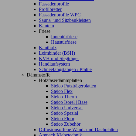
Fassadenprofile
Profilbretter
Fassadenprofile WPC
Sauna- und Sitzbankleisten
Kanteln
Friese
Innentürfriese
Haustürfriese
Kantholz
Leimbinder (BSH)
KVH und Stegträger
Handlaufsystem
Schneefangstangen / Pfähle
Dämmstoffe
Holzfaserdämmplatten
Steico Putzträgerplatten
Steico Flex
Steico Therm
Steico Isorel | Base
Steico Universal
Steico Spezial
Steico Floor
Steico Zubehör
Diffusionsoffene Wand- und Dachplatten
Ampack Klebetechnik