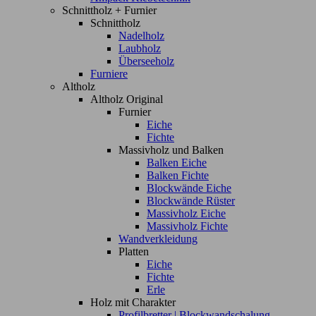
Schnittholz + Furnier
Schnittholz
Nadelholz
Laubholz
Überseeholz
Furniere
Altholz
Altholz Original
Furnier
Eiche
Fichte
Massivholz und Balken
Balken Eiche
Balken Fichte
Blockwände Eiche
Blockwände Rüster
Massivholz Eiche
Massivholz Fichte
Wandverkleidung
Platten
Eiche
Fichte
Erle
Holz mit Charakter
Profilbretter | Blockwandschalung