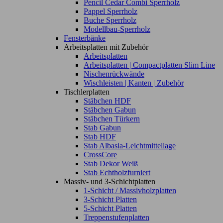
Pencil Cedar Combi Sperrholz
Pappel Sperrholz
Buche Sperrholz
Modellbau-Sperrholz
Fensterbänke
Arbeitsplatten mit Zubehör
Arbeitsplatten
Arbeitsplatten | Compactplatten Slim Line
Nischenrückwände
Wischleisten | Kanten | Zubehör
Tischlerplatten
Stäbchen HDF
Stäbchen Gabun
Stäbchen Türkern
Stab Gabun
Stab HDF
Stab Albasia-Leichtmittellage
CrossCore
Stab Dekor Weiß
Stab Echtholzfurniert
Massiv- und 3-Schichtplatten
1-Schicht / Massivholzplatten
3-Schicht Platten
5-Schicht Platten
Treppenstufenplatten