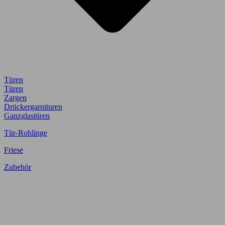
Türen
Türen
Zargen
Drückergarnituren
Ganzglastüren
Tür-Rohlinge
Friese
Zubehör