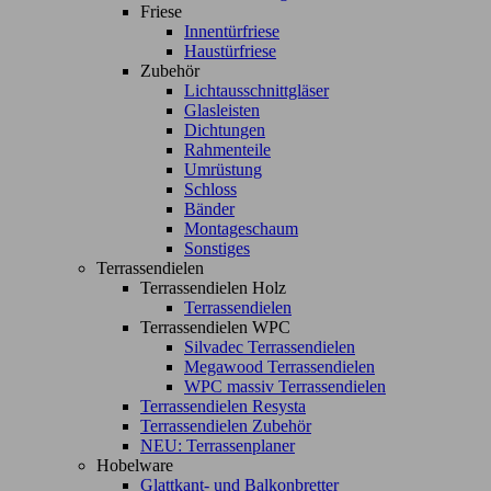
Friese
Innentürfriese
Haustürfriese
Zubehör
Lichtausschnittgläser
Glasleisten
Dichtungen
Rahmenteile
Umrüstung
Schloss
Bänder
Montageschaum
Sonstiges
Terrassendielen
Terrassendielen Holz
Terrassendielen
Terrassendielen WPC
Silvadec Terrassendielen
Megawood Terrassendielen
WPC massiv Terrassendielen
Terrassendielen Resysta
Terrassendielen Zubehör
NEU: Terrassenplaner
Hobelware
Glattkant- und Balkonbretter