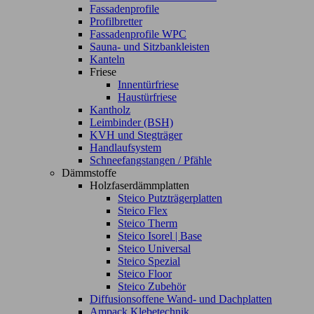
Fassadenprofile
Profilbretter
Fassadenprofile WPC
Sauna- und Sitzbankleisten
Kanteln
Friese
Innentürfriese
Haustürfriese
Kantholz
Leimbinder (BSH)
KVH und Stegträger
Handlaufsystem
Schneefangstangen / Pfähle
Dämmstoffe
Holzfaserdämmplatten
Steico Putzträgerplatten
Steico Flex
Steico Therm
Steico Isorel | Base
Steico Universal
Steico Spezial
Steico Floor
Steico Zubehör
Diffusionsoffene Wand- und Dachplatten
Ampack Klebetechnik