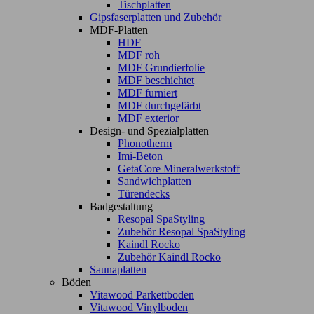
Tischplatten
Gipsfaserplatten und Zubehör
MDF-Platten
HDF
MDF roh
MDF Grundierfolie
MDF beschichtet
MDF furniert
MDF durchgefärbt
MDF exterior
Design- und Spezialplatten
Phonotherm
Imi-Beton
GetaCore Mineralwerkstoff
Sandwichplatten
Türendecks
Badgestaltung
Resopal SpaStyling
Zubehör Resopal SpaStyling
Kaindl Rocko
Zubehör Kaindl Rocko
Saunaplatten
Böden
Vitawood Parkettboden
Vitawood Vinylboden