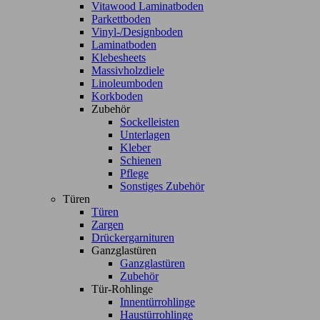
Vitawood Laminatboden
Parkettboden
Vinyl-/Designboden
Laminatboden
Klebesheets
Massivholzdiele
Linoleumboden
Korkboden
Zubehör
Sockelleisten
Unterlagen
Kleber
Schienen
Pflege
Sonstiges Zubehör
Türen
Türen
Zargen
Drückergarnituren
Ganzglastüren
Ganzglastüren
Zubehör
Tür-Rohlinge
Innentürrohlinge
Haustürrohlinge