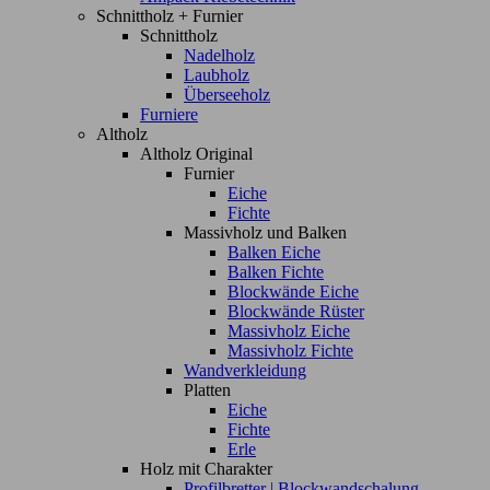
Schnittholz + Furnier
Schnittholz
Nadelholz
Laubholz
Überseeholz
Furniere
Altholz
Altholz Original
Furnier
Eiche
Fichte
Massivholz und Balken
Balken Eiche
Balken Fichte
Blockwände Eiche
Blockwände Rüster
Massivholz Eiche
Massivholz Fichte
Wandverkleidung
Platten
Eiche
Fichte
Erle
Holz mit Charakter
Profilbretter | Blockwandschalung