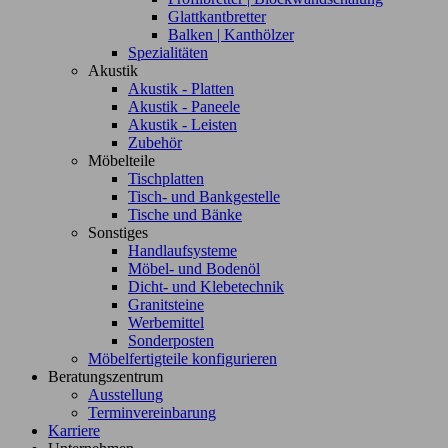
Glattkantbretter
Balken | Kanthölzer
Spezialitäten
Akustik
Akustik - Platten
Akustik - Paneele
Akustik - Leisten
Zubehör
Möbelteile
Tischplatten
Tisch- und Bankgestelle
Tische und Bänke
Sonstiges
Handlaufsysteme
Möbel- und Bodenöl
Dicht- und Klebetechnik
Granitsteine
Werbemittel
Sonderposten
Möbelfertigteile konfigurieren
Beratungszentrum
Ausstellung
Terminvereinbarung
Karriere