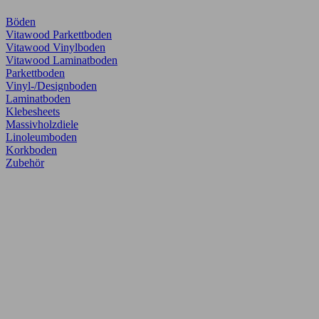
Böden
Vitawood Parkettboden
Vitawood Vinylboden
Vitawood Laminatboden
Parkettboden
Vinyl-/Designboden
Laminatboden
Klebesheets
Massivholzdiele
Linoleumboden
Korkboden
Zubehör