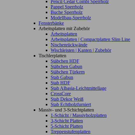
Pencil Cedar Combi Sperrholz
Pappel Sperrholz
Buche Sperrholz
Modellbau-Sperrholz
Fensterbänke
Arbeitsplatten mit Zubehör
Arbeitsplatten
Arbeitsplatten | Compactplatten Slim Line
Nischenrückwände
Wischleisten | Kanten | Zubehör
Tischlerplatten
Stäbchen HDF
Stäbchen Gabun
Stäbchen Türkern
Stab Gabun
Stab HDF
Stab Albasia-Leichtmittellage
CrossCore
Stab Dekor Weiß
Stab Echtholzfurniert
Massiv- und 3-Schichtplatten
1-Schicht / Massivholzplatten
3-Schicht Platten
5-Schicht Platten
Treppenstufenplatten