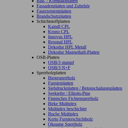
Bau- / Kompaktplatten
Fassadenplatten und Zubehör
Faserzementplatten
Brandschutzplatten
Schichtstoffplatten
Kaindl CPL
Krono CPL
Innovus HPL
Resopal HPL
Dekodur HPL Metall
Dekodur Magnethaft-Platten
OSB-Platten
OSB/3 stumpf
OSB/3 N+F
Sperrholzplatten
Biegesperrholz
Furnierplatten
Siebdruckplatten / Betonschalungsplatten
Seekiefer / Elliotis-Pine
Finnisches Fichtensperrholz
Birke Multiplex
Multiplex beschichtet
Buche Multiplex
Kerto Furnierschichtholz
Okoume Sperrholz