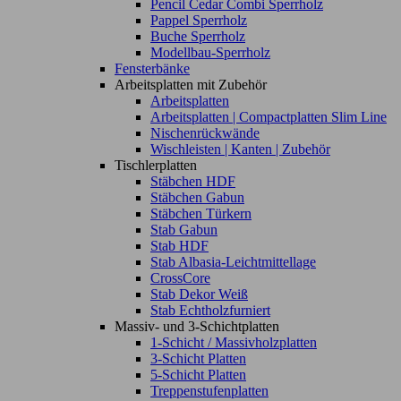
Pencil Cedar Combi Sperrholz
Pappel Sperrholz
Buche Sperrholz
Modellbau-Sperrholz
Fensterbänke
Arbeitsplatten mit Zubehör
Arbeitsplatten
Arbeitsplatten | Compactplatten Slim Line
Nischenrückwände
Wischleisten | Kanten | Zubehör
Tischlerplatten
Stäbchen HDF
Stäbchen Gabun
Stäbchen Türkern
Stab Gabun
Stab HDF
Stab Albasia-Leichtmittellage
CrossCore
Stab Dekor Weiß
Stab Echtholzfurniert
Massiv- und 3-Schichtplatten
1-Schicht / Massivholzplatten
3-Schicht Platten
5-Schicht Platten
Treppenstufenplatten