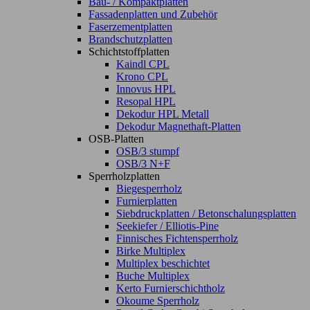
Bau- / Kompaktplatten
Fassadenplatten und Zubehör
Faserzementplatten
Brandschutzplatten
Schichtstoffplatten
Kaindl CPL
Krono CPL
Innovus HPL
Resopal HPL
Dekodur HPL Metall
Dekodur Magnethaft-Platten
OSB-Platten
OSB/3 stumpf
OSB/3 N+F
Sperrholzplatten
Biegesperrholz
Furnierplatten
Siebdruckplatten / Betonschalungsplatten
Seekiefer / Elliotis-Pine
Finnisches Fichtensperrholz
Birke Multiplex
Multiplex beschichtet
Buche Multiplex
Kerto Furnierschichtholz
Okoume Sperrholz