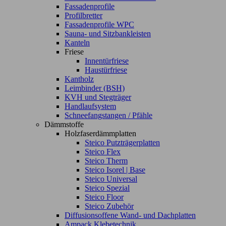
Fassadenprofile
Profilbretter
Fassadenprofile WPC
Sauna- und Sitzbankleisten
Kanteln
Friese
Innentürfriese
Haustürfriese
Kantholz
Leimbinder (BSH)
KVH und Stegträger
Handlaufsystem
Schneefangstangen / Pfähle
Dämmstoffe
Holzfaserdämmplatten
Steico Putzträgerplatten
Steico Flex
Steico Therm
Steico Isorel | Base
Steico Universal
Steico Spezial
Steico Floor
Steico Zubehör
Diffusionsoffene Wand- und Dachplatten
Ampack Klebetechnik