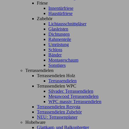
Friese
Innentürfriese
Haustürfriese
Zubehör
Lichtausschnittgläser
Glasleisten
Dichtungen
Rahmenteile
Umrüstung
Schloss
Bänder
Montageschaum
Sonstiges
Terrassendielen
Terrassendielen Holz
Terrassendielen
Terrassendielen WPC
Silvadec Terrassendielen
Megawood Terrassendielen
WPC massiv Terrassendielen
Terrassendielen Resysta
Terrassendielen Zubehör
NEU: Terrassenplaner
Hobelware
Glattkant- und Balkonbretter