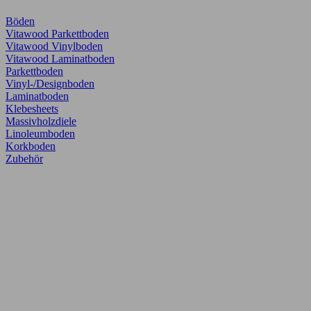
Böden
Vitawood Parkettboden
Vitawood Vinylboden
Vitawood Laminatboden
Parkettboden
Vinyl-/Designboden
Laminatboden
Klebesheets
Massivholzdiele
Linoleumboden
Korkboden
Zubehör