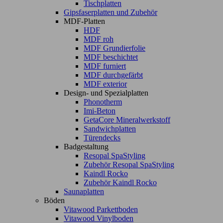
Tischplatten
Gipsfaserplatten und Zubehör
MDF-Platten
HDF
MDF roh
MDF Grundierfolie
MDF beschichtet
MDF furniert
MDF durchgefärbt
MDF exterior
Design- und Spezialplatten
Phonotherm
Imi-Beton
GetaCore Mineralwerkstoff
Sandwichplatten
Türendecks
Badgestaltung
Resopal SpaStyling
Zubehör Resopal SpaStyling
Kaindl Rocko
Zubehör Kaindl Rocko
Saunaplatten
Böden
Vitawood Parkettboden
Vitawood Vinylboden