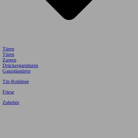
Türen
Türen
Zargen
Drückergarnituren
Ganzglastüren
Tür-Rohlinge
Friese
Zubehör