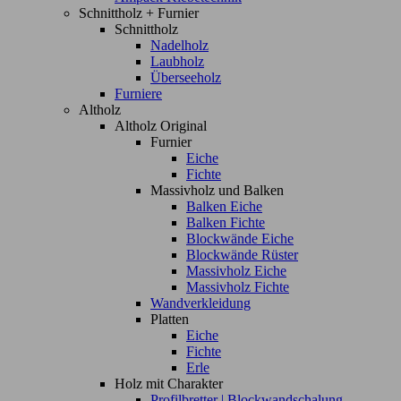
Schnittholz + Furnier
Schnittholz
Nadelholz
Laubholz
Überseeholz
Furniere
Altholz
Altholz Original
Furnier
Eiche
Fichte
Massivholz und Balken
Balken Eiche
Balken Fichte
Blockwände Eiche
Blockwände Rüster
Massivholz Eiche
Massivholz Fichte
Wandverkleidung
Platten
Eiche
Fichte
Erle
Holz mit Charakter
Profilbretter | Blockwandschalung