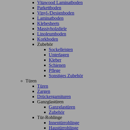
Vitawood Laminatboden
Parkettboden
Vinyl-/Designboden
Laminatboden
Klebesheets
Massivholzdiele
Linoleumboden
Korkboden
Zubehör
Sockelleisten
Unterlagen
Kleber
Schienen
Pflege
Sonstiges Zubehör
Türen
Türen
Zargen
Drückergarnituren
Ganzglastüren
Ganzglastüren
Zubehör
Tür-Rohlinge
Innentürrohlinge
Haustürrohlinge