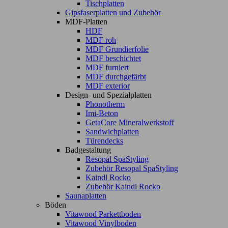
Tischplatten
Gipsfaserplatten und Zubehör
MDF-Platten
HDF
MDF roh
MDF Grundierfolie
MDF beschichtet
MDF furniert
MDF durchgefärbt
MDF exterior
Design- und Spezialplatten
Phonotherm
Imi-Beton
GetaCore Mineralwerkstoff
Sandwichplatten
Türendecks
Badgestaltung
Resopal SpaStyling
Zubehör Resopal SpaStyling
Kaindl Rocko
Zubehör Kaindl Rocko
Saunaplatten
Böden
Vitawood Parkettboden
Vitawood Vinylboden