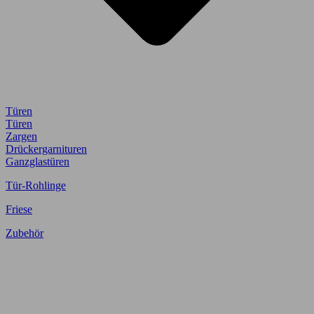
Türen
Türen
Zargen
Drückergarnituren
Ganzglastüren
Tür-Rohlinge
Friese
Zubehör