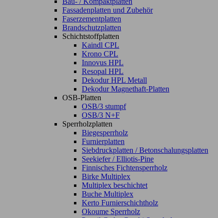
Bau- / Kompaktplatten
Fassadenplatten und Zubehör
Faserzementplatten
Brandschutzplatten
Schichtstoffplatten
Kaindl CPL
Krono CPL
Innovus HPL
Resopal HPL
Dekodur HPL Metall
Dekodur Magnethaft-Platten
OSB-Platten
OSB/3 stumpf
OSB/3 N+F
Sperrholzplatten
Biegesperrholz
Furnierplatten
Siebdruckplatten / Betonschalungsplatten
Seekiefer / Elliotis-Pine
Finnisches Fichtensperrholz
Birke Multiplex
Multiplex beschichtet
Buche Multiplex
Kerto Furnierschichtholz
Okoume Sperrholz