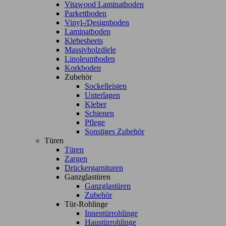
Vitawood Laminatboden
Parkettboden
Vinyl-/Designboden
Laminatboden
Klebesheets
Massivholzdiele
Linoleumboden
Korkboden
Zubehör
Sockelleisten
Unterlagen
Kleber
Schienen
Pflege
Sonstiges Zubehör
Türen
Türen
Zargen
Drückergarnituren
Ganzglastüren
Ganzglastüren
Zubehör
Tür-Rohlinge
Innentürrohlinge
Haustürrohlinge