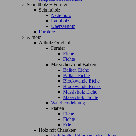
Schnittholz + Furnier
Schnittholz
Nadelholz
Laubholz
Überseeholz
Furniere
Altholz
Altholz Original
Furnier
Eiche
Fichte
Massivholz und Balken
Balken Eiche
Balken Fichte
Blockwände Eiche
Blockwände Rüster
Massivholz Eiche
Massivholz Fichte
Wandverkleidung
Platten
Eiche
Fichte
Erle
Holz mit Charakter
Profilbretter | Blockwandschalung