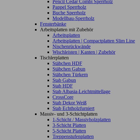
Pencil Cedar Combi Sperrholz
Pappel Sperrholz
Buche Sperrholz
Modellbau-Sperrholz
Fensterbänke
Arbeitsplatten mit Zubehör
Arbeitsplatten
Arbeitsplatten | Compactplatten Slim Line
Nischenrückwände
Wischleisten | Kanten | Zubehör
Tischlerplatten
Stäbchen HDF
Stäbchen Gabun
Stäbchen Türkern
Stab Gabun
Stab HDF
Stab Albasia-Leichtmittellage
CrossCore
Stab Dekor Weiß
Stab Echtholzfurniert
Massiv- und 3-Schichtplatten
1-Schicht / Massivholzplatten
3-Schicht Platten
5-Schicht Platten
Treppenstufenplatten