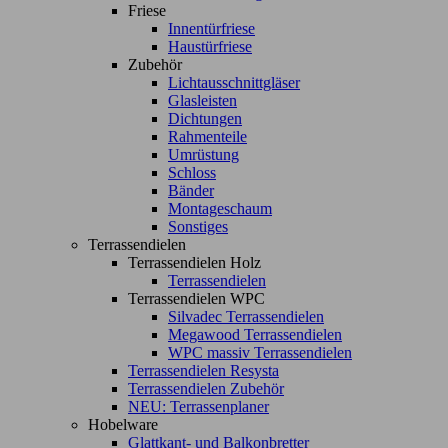
Friese
Innentürfriese
Haustürfriese
Zubehör
Lichtausschnittgläser
Glasleisten
Dichtungen
Rahmenteile
Umrüstung
Schloss
Bänder
Montageschaum
Sonstiges
Terrassendielen
Terrassendielen Holz
Terrassendielen
Terrassendielen WPC
Silvadec Terrassendielen
Megawood Terrassendielen
WPC massiv Terrassendielen
Terrassendielen Resysta
Terrassendielen Zubehör
NEU: Terrassenplaner
Hobelware
Glattkant- und Balkonbretter