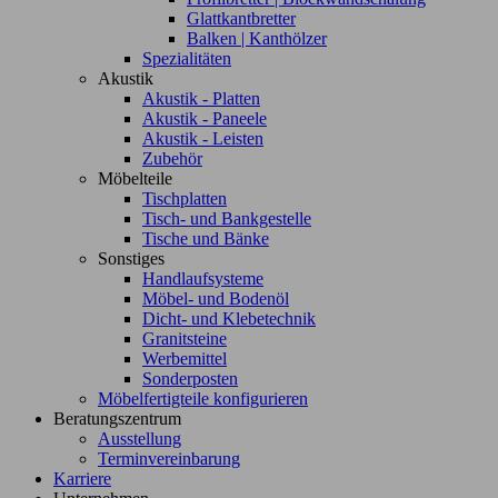
Glattkantbretter
Balken | Kanthölzer
Spezialitäten
Akustik
Akustik - Platten
Akustik - Paneele
Akustik - Leisten
Zubehör
Möbelteile
Tischplatten
Tisch- und Bankgestelle
Tische und Bänke
Sonstiges
Handlaufsysteme
Möbel- und Bodenöl
Dicht- und Klebetechnik
Granitsteine
Werbemittel
Sonderposten
Möbelfertigteile konfigurieren
Beratungszentrum
Ausstellung
Terminvereinbarung
Karriere