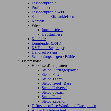
Fassadenprofile
Profilbretter
Fassadenprofile WPC
Sauna- und Sitzbankleisten
Kanteln
Friese
Innentürfriese
Haustürfriese
Kantholz
Leimbinder (BSH)
KVH und Stegträger
Handlaufsystem
Schneefangstangen / Pfähle
Dämmstoffe
Holzfaserdämmplatten
Steico Putzträgerplatten
Steico Flex
Steico Therm
Steico Isorel | Base
Steico Universal
Steico Spezial
Steico Floor
Steico Zubehör
Diffusionsoffene Wand- und Dachplatten
Ampack Klebetechnik