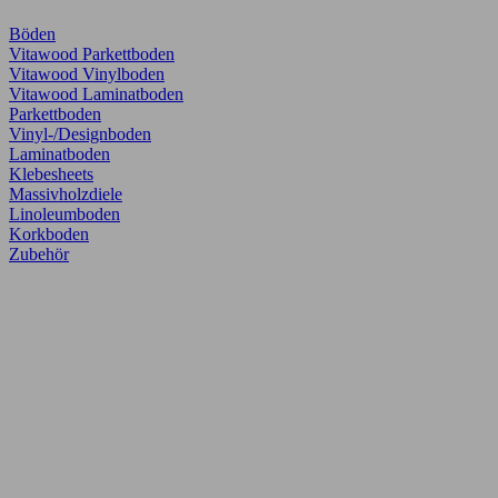
Böden
Vitawood Parkettboden
Vitawood Vinylboden
Vitawood Laminatboden
Parkettboden
Vinyl-/Designboden
Laminatboden
Klebesheets
Massivholzdiele
Linoleumboden
Korkboden
Zubehör