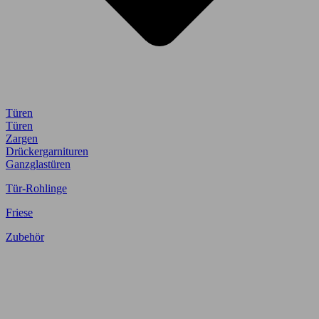
Türen
Türen
Zargen
Drückergarnituren
Ganzglastüren
Tür-Rohlinge
Friese
Zubehör