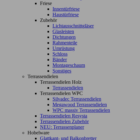
Friese
Innentürfriese
Haustürfriese
Zubehör
Lichtausschnittgläser
Glasleisten
Dichtungen
Rahmenteile
Umrüstung
Schloss
Bänder
Montageschaum
Sonstiges
Terrassendielen
Terrassendielen Holz
Terrassendielen
Terrassendielen WPC
Silvadec Terrassendielen
Megawood Terrassendielen
WPC massiv Terrassendielen
Terrassendielen Resysta
Terrassendielen Zubehör
NEU: Terrassenplaner
Hobelware
Glattkant- und Balkonbretter