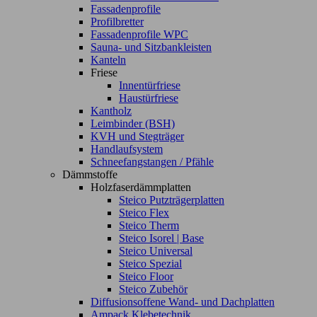
Fassadenprofile
Profilbretter
Fassadenprofile WPC
Sauna- und Sitzbankleisten
Kanteln
Friese
Innentürfriese
Haustürfriese
Kantholz
Leimbinder (BSH)
KVH und Stegträger
Handlaufsystem
Schneefangstangen / Pfähle
Dämmstoffe
Holzfaserdämmplatten
Steico Putzträgerplatten
Steico Flex
Steico Therm
Steico Isorel | Base
Steico Universal
Steico Spezial
Steico Floor
Steico Zubehör
Diffusionsoffene Wand- und Dachplatten
Ampack Klebetechnik