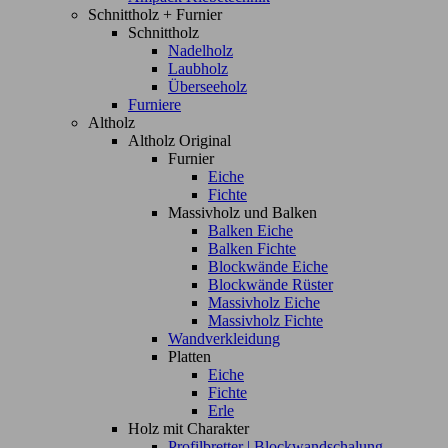
Schnittholz + Furnier
Schnittholz
Nadelholz
Laubholz
Überseeholz
Furniere
Altholz
Altholz Original
Furnier
Eiche
Fichte
Massivholz und Balken
Balken Eiche
Balken Fichte
Blockwände Eiche
Blockwände Rüster
Massivholz Eiche
Massivholz Fichte
Wandverkleidung
Platten
Eiche
Fichte
Erle
Holz mit Charakter
Profilbretter | Blockwandschalung