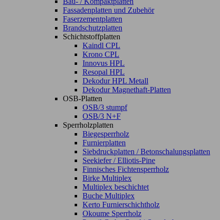
Bau- / Kompaktplatten
Fassadenplatten und Zubehör
Faserzementplatten
Brandschutzplatten
Schichtstoffplatten
Kaindl CPL
Krono CPL
Innovus HPL
Resopal HPL
Dekodur HPL Metall
Dekodur Magnethaft-Platten
OSB-Platten
OSB/3 stumpf
OSB/3 N+F
Sperrholzplatten
Biegesperrholz
Furnierplatten
Siebdruckplatten / Betonschalungsplatten
Seekiefer / Elliotis-Pine
Finnisches Fichtensperrholz
Birke Multiplex
Multiplex beschichtet
Buche Multiplex
Kerto Furnierschichtholz
Okoume Sperrholz