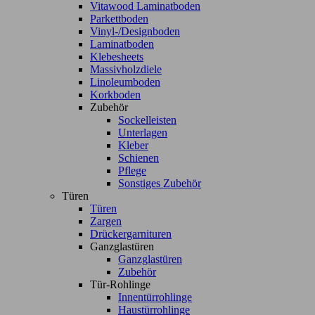
Vitawood Laminatboden
Parkettboden
Vinyl-/Designboden
Laminatboden
Klebesheets
Massivholzdiele
Linoleumboden
Korkboden
Zubehör
Sockelleisten
Unterlagen
Kleber
Schienen
Pflege
Sonstiges Zubehör
Türen
Türen
Zargen
Drückergarnituren
Ganzglastüren
Ganzglastüren
Zubehör
Tür-Rohlinge
Innentürrohlinge
Haustürrohlinge