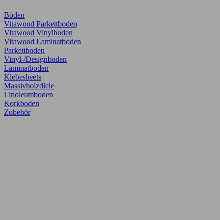
Böden
Vitawood Parkettboden
Vitawood Vinylboden
Vitawood Laminatboden
Parkettboden
Vinyl-/Designboden
Laminatboden
Klebesheets
Massivholzdiele
Linoleumboden
Korkboden
Zubehör