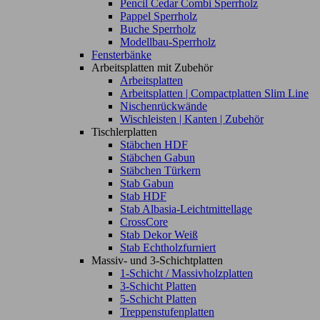
Pencil Cedar Combi Sperrholz
Pappel Sperrholz
Buche Sperrholz
Modellbau-Sperrholz
Fensterbänke
Arbeitsplatten mit Zubehör
Arbeitsplatten
Arbeitsplatten | Compactplatten Slim Line
Nischenrückwände
Wischleisten | Kanten | Zubehör
Tischlerplatten
Stäbchen HDF
Stäbchen Gabun
Stäbchen Türkern
Stab Gabun
Stab HDF
Stab Albasia-Leichtmittellage
CrossCore
Stab Dekor Weiß
Stab Echtholzfurniert
Massiv- und 3-Schichtplatten
1-Schicht / Massivholzplatten
3-Schicht Platten
5-Schicht Platten
Treppenstufenplatten