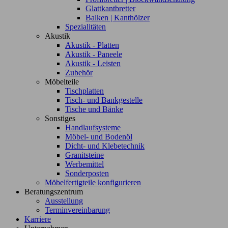
Glattkantbretter
Balken | Kanthölzer
Spezialitäten
Akustik
Akustik - Platten
Akustik - Paneele
Akustik - Leisten
Zubehör
Möbelteile
Tischplatten
Tisch- und Bankgestelle
Tische und Bänke
Sonstiges
Handlaufsysteme
Möbel- und Bodenöl
Dicht- und Klebetechnik
Granitsteine
Werbemittel
Sonderposten
Möbelfertigteile konfigurieren
Beratungszentrum
Ausstellung
Terminvereinbarung
Karriere