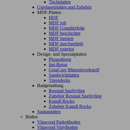
Tischplatten
Gipsfaserplatten und Zubehör
MDF-Platten
HDF
MDF roh
MDF Grundierfolie
MDF beschichtet
MDF furniert
MDF durchgefärbt
MDF exterior
Design- und Spezialplatten
Phonotherm
Imi-Beton
GetaCore Mineralwerkstoff
Sandwichplatten
Türendecks
Badgestaltung
Resopal SpaStyling
Zubehör Resopal SpaStyling
Kaindl Rocko
Zubehör Kaindl Rocko
Saunaplatten
Böden
Vitawood Parkettboden
Vitawood Vinylboden