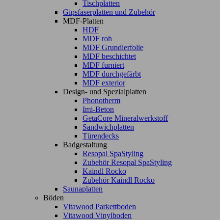
Tischplatten
Gipsfaserplatten und Zubehör
MDF-Platten
HDF
MDF roh
MDF Grundierfolie
MDF beschichtet
MDF furniert
MDF durchgefärbt
MDF exterior
Design- und Spezialplatten
Phonotherm
Imi-Beton
GetaCore Mineralwerkstoff
Sandwichplatten
Türendecks
Badgestaltung
Resopal SpaStyling
Zubehör Resopal SpaStyling
Kaindl Rocko
Zubehör Kaindl Rocko
Saunaplatten
Böden
Vitawood Parkettboden
Vitawood Vinylboden