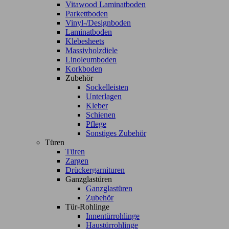
Vitawood Laminatboden
Parkettboden
Vinyl-/Designboden
Laminatboden
Klebesheets
Massivholzdiele
Linoleumboden
Korkboden
Zubehör
Sockelleisten
Unterlagen
Kleber
Schienen
Pflege
Sonstiges Zubehör
Türen
Türen
Zargen
Drückergarnituren
Ganzglastüren
Ganzglastüren
Zubehör
Tür-Rohlinge
Innentürrohlinge
Haustürrohlinge