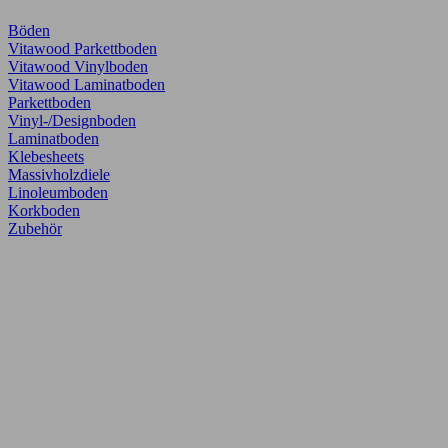
Böden
Vitawood Parkettboden
Vitawood Vinylboden
Vitawood Laminatboden
Parkettboden
Vinyl-/Designboden
Laminatboden
Klebesheets
Massivholzdiele
Linoleumboden
Korkboden
Zubehör