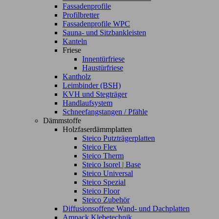
Fassadenprofile
Profilbretter
Fassadenprofile WPC
Sauna- und Sitzbankleisten
Kanteln
Friese
Innentürfriese
Haustürfriese
Kantholz
Leimbinder (BSH)
KVH und Stegträger
Handlaufsystem
Schneefangstangen / Pfähle
Dämmstoffe
Holzfaserdämmplatten
Steico Putzträgerplatten
Steico Flex
Steico Therm
Steico Isorel | Base
Steico Universal
Steico Spezial
Steico Floor
Steico Zubehör
Diffusionsoffene Wand- und Dachplatten
Ampack Klebetechnik