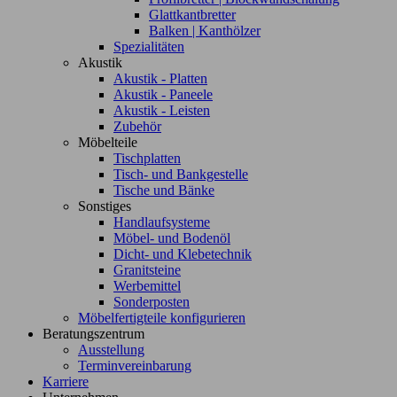
Glattkantbretter
Balken | Kanthölzer
Spezialitäten
Akustik
Akustik - Platten
Akustik - Paneele
Akustik - Leisten
Zubehör
Möbelteile
Tischplatten
Tisch- und Bankgestelle
Tische und Bänke
Sonstiges
Handlaufsysteme
Möbel- und Bodenöl
Dicht- und Klebetechnik
Granitsteine
Werbemittel
Sonderposten
Möbelfertigteile konfigurieren
Beratungszentrum
Ausstellung
Terminvereinbarung
Karriere