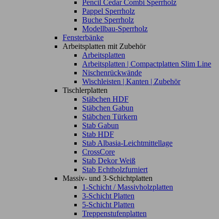
Pencil Cedar Combi Sperrholz
Pappel Sperrholz
Buche Sperrholz
Modellbau-Sperrholz
Fensterbänke
Arbeitsplatten mit Zubehör
Arbeitsplatten
Arbeitsplatten | Compactplatten Slim Line
Nischenrückwände
Wischleisten | Kanten | Zubehör
Tischlerplatten
Stäbchen HDF
Stäbchen Gabun
Stäbchen Türkern
Stab Gabun
Stab HDF
Stab Albasia-Leichtmittellage
CrossCore
Stab Dekor Weiß
Stab Echtholzfurniert
Massiv- und 3-Schichtplatten
1-Schicht / Massivholzplatten
3-Schicht Platten
5-Schicht Platten
Treppenstufenplatten