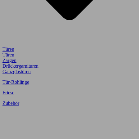
Türen
Türen
Zargen
Drückergarnituren
Ganzglastüren
Tür-Rohlinge
Friese
Zubehör