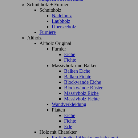
Schnittholz + Furnier
Schnittholz
Nadelholz
Laubholz
Überseeholz
Furniere
Altholz
Altholz Original
Furnier
Eiche
Fichte
Massivholz und Balken
Balken Eiche
Balken Fichte
Blockwände Eiche
Blockwände Rüster
Massivholz Eiche
Massivholz Fichte
Wandverkleidung
Platten
Eiche
Fichte
Erle
Holz mit Charakter
Profilbretter | Blockwandschalung