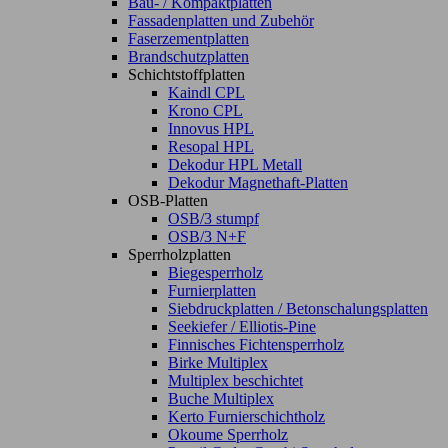
Bau- / Kompaktplatten
Fassadenplatten und Zubehör
Faserzementplatten
Brandschutzplatten
Schichtstoffplatten
Kaindl CPL
Krono CPL
Innovus HPL
Resopal HPL
Dekodur HPL Metall
Dekodur Magnethaft-Platten
OSB-Platten
OSB/3 stumpf
OSB/3 N+F
Sperrholzplatten
Biegesperrholz
Furnierplatten
Siebdruckplatten / Betonschalungsplatten
Seekiefer / Elliotis-Pine
Finnisches Fichtensperrholz
Birke Multiplex
Multiplex beschichtet
Buche Multiplex
Kerto Furnierschichtholz
Okoume Sperrholz