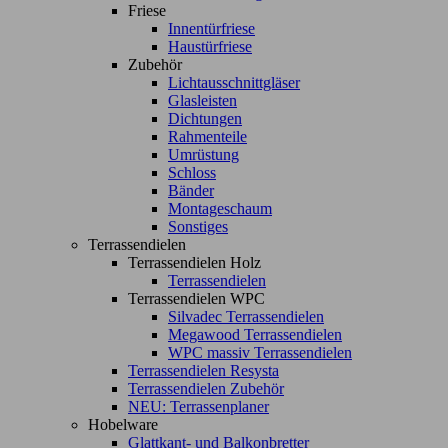
Friese
Innentürfriese
Haustürfriese
Zubehör
Lichtausschnittgläser
Glasleisten
Dichtungen
Rahmenteile
Umrüstung
Schloss
Bänder
Montageschaum
Sonstiges
Terrassendielen
Terrassendielen Holz
Terrassendielen
Terrassendielen WPC
Silvadec Terrassendielen
Megawood Terrassendielen
WPC massiv Terrassendielen
Terrassendielen Resysta
Terrassendielen Zubehör
NEU: Terrassenplaner
Hobelware
Glattkant- und Balkonbretter