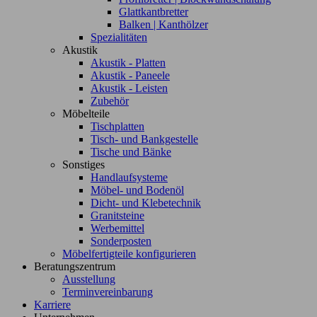
Glattkantbretter
Balken | Kanthölzer
Spezialitäten
Akustik
Akustik - Platten
Akustik - Paneele
Akustik - Leisten
Zubehör
Möbelteile
Tischplatten
Tisch- und Bankgestelle
Tische und Bänke
Sonstiges
Handlaufsysteme
Möbel- und Bodenöl
Dicht- und Klebetechnik
Granitsteine
Werbemittel
Sonderposten
Möbelfertigteile konfigurieren
Beratungszentrum
Ausstellung
Terminvereinbarung
Karriere