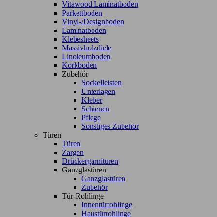
Vitawood Laminatboden
Parkettboden
Vinyl-/Designboden
Laminatboden
Klebesheets
Massivholzdiele
Linoleumboden
Korkboden
Zubehör
Sockelleisten
Unterlagen
Kleber
Schienen
Pflege
Sonstiges Zubehör
Türen
Türen
Zargen
Drückergarnituren
Ganzglastüren
Ganzglastüren
Zubehör
Tür-Rohlinge
Innentürrohlinge
Haustürrohlinge