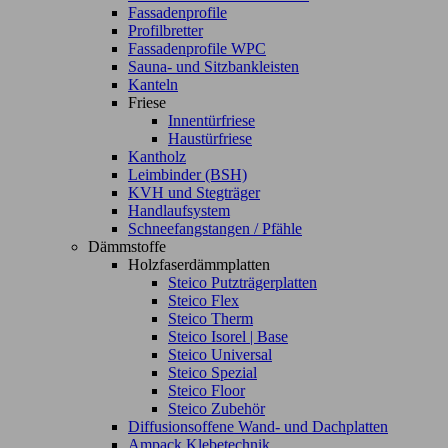
Fassadenprofile
Profilbretter
Fassadenprofile WPC
Sauna- und Sitzbankleisten
Kanteln
Friese
Innentürfriese
Haustürfriese
Kantholz
Leimbinder (BSH)
KVH und Stegträger
Handlaufsystem
Schneefangstangen / Pfähle
Dämmstoffe
Holzfaserdämmplatten
Steico Putzträgerplatten
Steico Flex
Steico Therm
Steico Isorel | Base
Steico Universal
Steico Spezial
Steico Floor
Steico Zubehör
Diffusionsoffene Wand- und Dachplatten
Ampack Klebetechnik