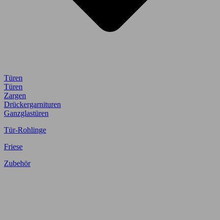
Türen
Türen
Zargen
Drückergarnituren
Ganzglastüren
Tür-Rohlinge
Friese
Zubehör