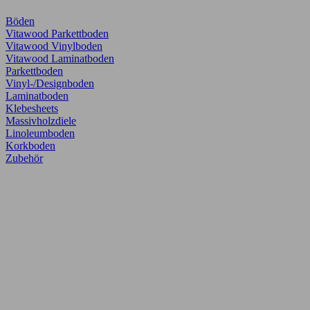
Böden
Vitawood Parkettboden
Vitawood Vinylboden
Vitawood Laminatboden
Parkettboden
Vinyl-/Designboden
Laminatboden
Klebesheets
Massivholzdiele
Linoleumboden
Korkboden
Zubehör