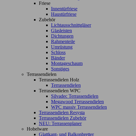
Friese
Innentürfriese
Haustürfriese
Zubehör
Lichtausschnittgläser
Glasleisten
Dichtungen
Rahmenteile
Umrüstung
Schloss
Bänder
Montageschaum
Sonstiges
Terrassendielen
Terrassendielen Holz
Terrassendielen
Terrassendielen WPC
Silvadec Terrassendielen
Megawood Terrassendielen
WPC massiv Terrassendielen
Terrassendielen Resysta
Terrassendielen Zubehör
NEU: Terrassenplaner
Hobelware
Glattkant- und Balkonbretter