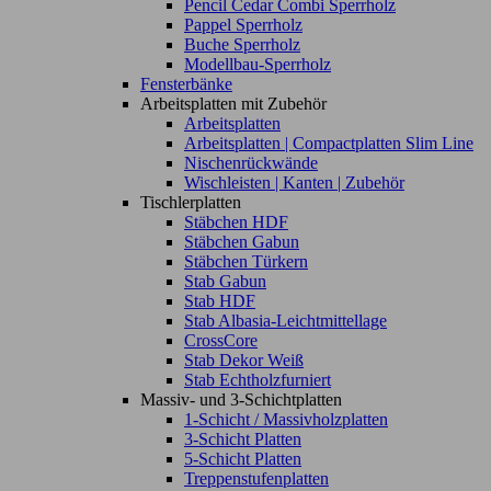
Pencil Cedar Combi Sperrholz
Pappel Sperrholz
Buche Sperrholz
Modellbau-Sperrholz
Fensterbänke
Arbeitsplatten mit Zubehör
Arbeitsplatten
Arbeitsplatten | Compactplatten Slim Line
Nischenrückwände
Wischleisten | Kanten | Zubehör
Tischlerplatten
Stäbchen HDF
Stäbchen Gabun
Stäbchen Türkern
Stab Gabun
Stab HDF
Stab Albasia-Leichtmittellage
CrossCore
Stab Dekor Weiß
Stab Echtholzfurniert
Massiv- und 3-Schichtplatten
1-Schicht / Massivholzplatten
3-Schicht Platten
5-Schicht Platten
Treppenstufenplatten