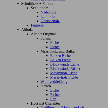
Schnittholz + Furnier
Schnittholz
Nadelholz
Laubholz
Überseeholz
Furniere
Altholz
Altholz Original
Furnier
Eiche
Fichte
Massivholz und Balken
Balken Eiche
Balken Fichte
Blockwände Eiche
Blockwände Rüster
Massivholz Eiche
Massivholz Fichte
Wandverkleidung
Platten
Eiche
Fichte
Erle
Holz mit Charakter
Profilbretter | Blockwandschalung