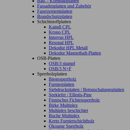
Bau- / Kompaktplatten
Fassadenplatten und Zubehör
Faserzementplatten
Brandschutzplatten
Schichtstoffplatten
Kaindl CPL
Krono CPL
Innovus HPL
Resopal HPL
Dekodur HPL Metall
Dekodur Magnethaft-Platten
OSB-Platten
OSB/3 stumpf
OSB/3 N+F
Sperrholzplatten
Biegesperrholz
Furnierplatten
Siebdruckplatten / Betonschalungsplatten
Seekiefer / Elliotis-Pine
Finnisches Fichtensperrholz
Birke Multiplex
Multiplex beschichtet
Buche Multiplex
Kerto Furnierschichtholz
Okoume Sperrholz