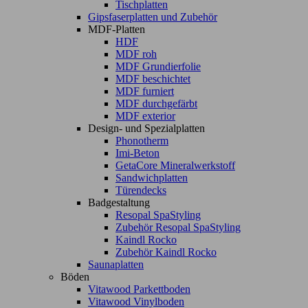
Tischplatten
Gipsfaserplatten und Zubehör
MDF-Platten
HDF
MDF roh
MDF Grundierfolie
MDF beschichtet
MDF furniert
MDF durchgefärbt
MDF exterior
Design- und Spezialplatten
Phonotherm
Imi-Beton
GetaCore Mineralwerkstoff
Sandwichplatten
Türendecks
Badgestaltung
Resopal SpaStyling
Zubehör Resopal SpaStyling
Kaindl Rocko
Zubehör Kaindl Rocko
Saunaplatten
Böden
Vitawood Parkettboden
Vitawood Vinylboden