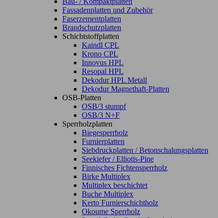
Bau- / Kompaktplatten
Fassadenplatten und Zubehör
Faserzementplatten
Brandschutzplatten
Schichtstoffplatten
Kaindl CPL
Krono CPL
Innovus HPL
Resopal HPL
Dekodur HPL Metall
Dekodur Magnethaft-Platten
OSB-Platten
OSB/3 stumpf
OSB/3 N+F
Sperrholzplatten
Biegesperrholz
Furnierplatten
Siebdruckplatten / Betonschalungsplatten
Seekiefer / Elliotis-Pine
Finnisches Fichtensperrholz
Birke Multiplex
Multiplex beschichtet
Buche Multiplex
Kerto Furnierschichtholz
Okoume Sperrholz