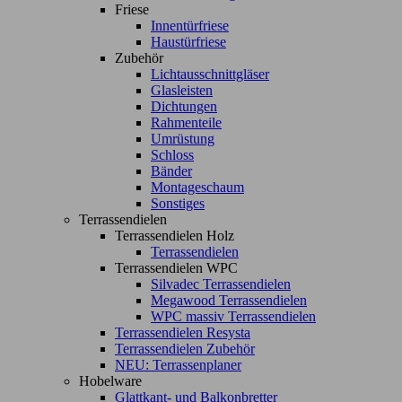
Friese
Innentürfriese
Haustürfriese
Zubehör
Lichtausschnittgläser
Glasleisten
Dichtungen
Rahmenteile
Umrüstung
Schloss
Bänder
Montageschaum
Sonstiges
Terrassendielen
Terrassendielen Holz
Terrassendielen
Terrassendielen WPC
Silvadec Terrassendielen
Megawood Terrassendielen
WPC massiv Terrassendielen
Terrassendielen Resysta
Terrassendielen Zubehör
NEU: Terrassenplaner
Hobelware
Glattkant- und Balkonbretter