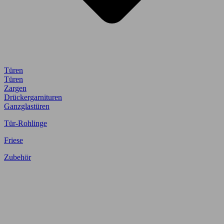
Türen
Türen
Zargen
Drückergarnituren
Ganzglastüren
Tür-Rohlinge
Friese
Zubehör