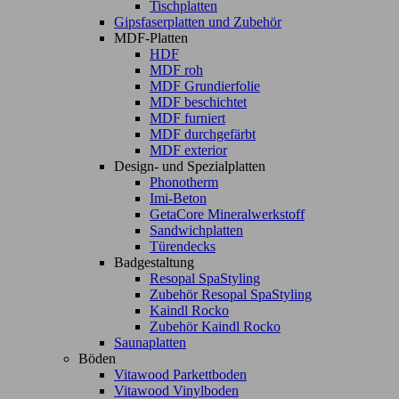
Tischplatten
Gipsfaserplatten und Zubehör
MDF-Platten
HDF
MDF roh
MDF Grundierfolie
MDF beschichtet
MDF furniert
MDF durchgefärbt
MDF exterior
Design- und Spezialplatten
Phonotherm
Imi-Beton
GetaCore Mineralwerkstoff
Sandwichplatten
Türendecks
Badgestaltung
Resopal SpaStyling
Zubehör Resopal SpaStyling
Kaindl Rocko
Zubehör Kaindl Rocko
Saunaplatten
Böden
Vitawood Parkettboden
Vitawood Vinylboden