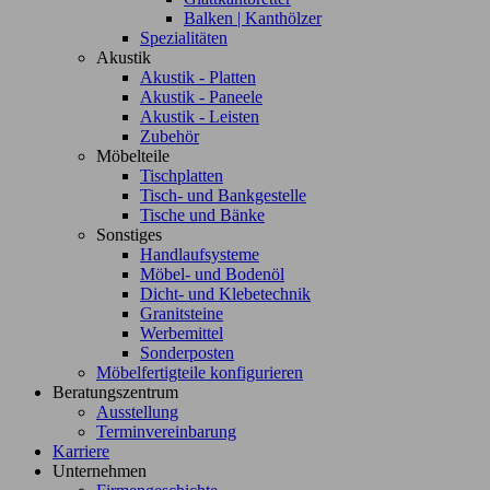
Balken | Kanthölzer
Spezialitäten
Akustik
Akustik - Platten
Akustik - Paneele
Akustik - Leisten
Zubehör
Möbelteile
Tischplatten
Tisch- und Bankgestelle
Tische und Bänke
Sonstiges
Handlaufsysteme
Möbel- und Bodenöl
Dicht- und Klebetechnik
Granitsteine
Werbemittel
Sonderposten
Möbelfertigteile konfigurieren
Beratungszentrum
Ausstellung
Terminvereinbarung
Karriere
Unternehmen