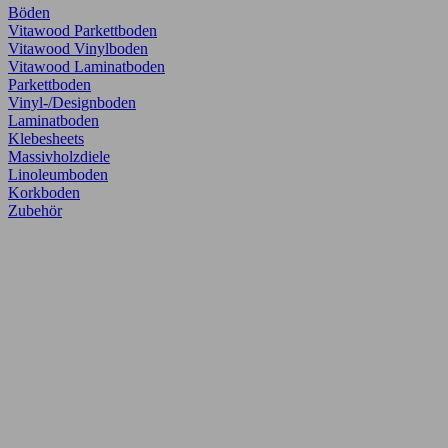
Böden
Vitawood Parkettboden
Vitawood Vinylboden
Vitawood Laminatboden
Parkettboden
Vinyl-/Designboden
Laminatboden
Klebesheets
Massivholzdiele
Linoleumboden
Korkboden
Zubehör