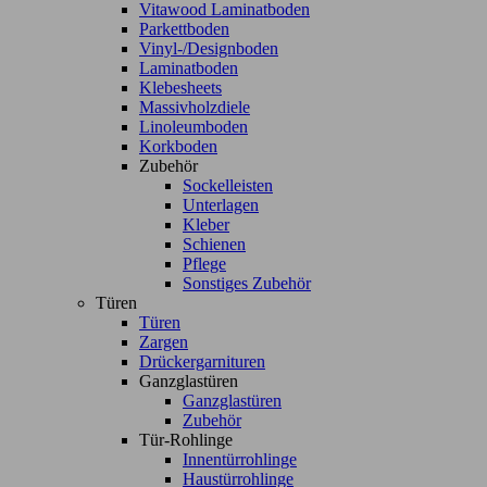
Vitawood Laminatboden
Parkettboden
Vinyl-/Designboden
Laminatboden
Klebesheets
Massivholzdiele
Linoleumboden
Korkboden
Zubehör
Sockelleisten
Unterlagen
Kleber
Schienen
Pflege
Sonstiges Zubehör
Türen
Türen
Zargen
Drückergarnituren
Ganzglastüren
Ganzglastüren
Zubehör
Tür-Rohlinge
Innentürrohlinge
Haustürrohlinge