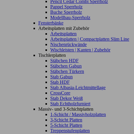
Pencil Cedar Combi Sperrholz
Pappel Sperrholz
Buche Sperrholz
Modellbau-Sperrholz
Fensterbänke
Arbeitsplatten mit Zubehör
Arbeitsplatten
Arbeitsplatten | Compactplatten Slim Line
Nischenrückwände
Wischleisten | Kanten | Zubehör
Tischlerplatten
Stäbchen HDF
Stäbchen Gabun
Stäbchen Türkern
Stab Gabun
Stab HDF
Stab Albasia-Leichtmittellage
CrossCore
Stab Dekor Weiß
Stab Echtholzfurniert
Massiv- und 3-Schichtplatten
1-Schicht / Massivholzplatten
3-Schicht Platten
5-Schicht Platten
Treppenstufenplatten