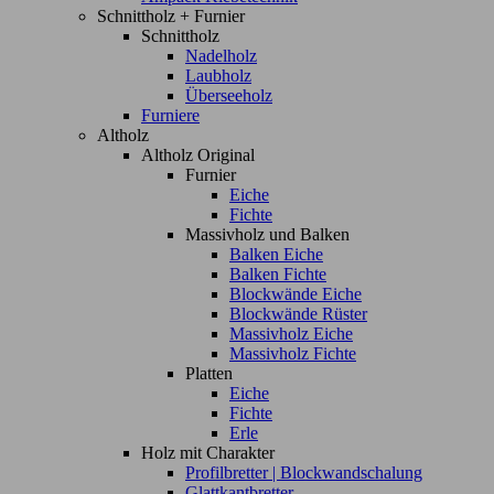
Schnittholz + Furnier
Schnittholz
Nadelholz
Laubholz
Überseeholz
Furniere
Altholz
Altholz Original
Furnier
Eiche
Fichte
Massivholz und Balken
Balken Eiche
Balken Fichte
Blockwände Eiche
Blockwände Rüster
Massivholz Eiche
Massivholz Fichte
Platten
Eiche
Fichte
Erle
Holz mit Charakter
Profilbretter | Blockwandschalung
Glattkantbretter