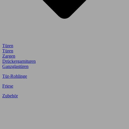
Türen
Türen
Zargen
Drückergarnituren
Ganzglastüren
Tür-Rohlinge
Friese
Zubehör