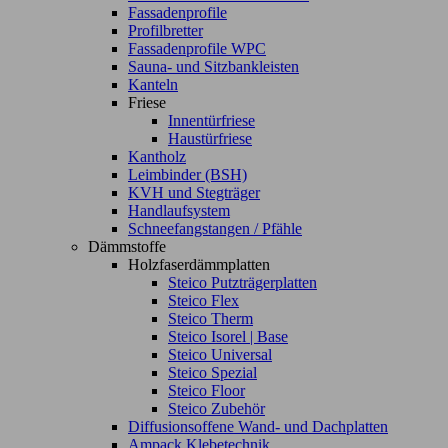
Fassadenprofile
Profilbretter
Fassadenprofile WPC
Sauna- und Sitzbankleisten
Kanteln
Friese
Innentürfriese
Haustürfriese
Kantholz
Leimbinder (BSH)
KVH und Stegträger
Handlaufsystem
Schneefangstangen / Pfähle
Dämmstoffe
Holzfaserdämmplatten
Steico Putzträgerplatten
Steico Flex
Steico Therm
Steico Isorel | Base
Steico Universal
Steico Spezial
Steico Floor
Steico Zubehör
Diffusionsoffene Wand- und Dachplatten
Ampack Klebetechnik