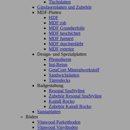
Tischplatten
Gipsfaserplatten und Zubehör
MDF-Platten
HDF
MDF roh
MDF Grundierfolie
MDF beschichtet
MDF furniert
MDF durchgefärbt
MDF exterior
Design- und Spezialplatten
Phonotherm
Imi-Beton
GetaCore Mineralwerkstoff
Sandwichplatten
Türendecks
Badgestaltung
Resopal SpaStyling
Zubehör Resopal SpaStyling
Kaindl Rocko
Zubehör Kaindl Rocko
Saunaplatten
Böden
Vitawood Parkettboden
Vitawood Vinylboden