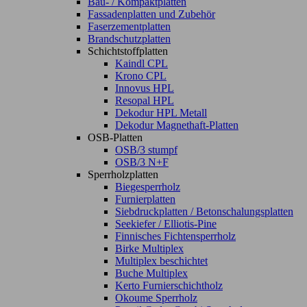
Bau- / Kompaktplatten
Fassadenplatten und Zubehör
Faserzementplatten
Brandschutzplatten
Schichtstoffplatten
Kaindl CPL
Krono CPL
Innovus HPL
Resopal HPL
Dekodur HPL Metall
Dekodur Magnethaft-Platten
OSB-Platten
OSB/3 stumpf
OSB/3 N+F
Sperrholzplatten
Biegesperrholz
Furnierplatten
Siebdruckplatten / Betonschalungsplatten
Seekiefer / Elliotis-Pine
Finnisches Fichtensperrholz
Birke Multiplex
Multiplex beschichtet
Buche Multiplex
Kerto Furnierschichtholz
Okoume Sperrholz