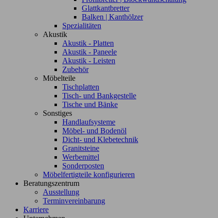
Glattkantbretter
Balken | Kanthölzer
Spezialitäten
Akustik
Akustik - Platten
Akustik - Paneele
Akustik - Leisten
Zubehör
Möbelteile
Tischplatten
Tisch- und Bankgestelle
Tische und Bänke
Sonstiges
Handlaufsysteme
Möbel- und Bodenöl
Dicht- und Klebetechnik
Granitsteine
Werbemittel
Sonderposten
Möbelfertigteile konfigurieren
Beratungszentrum
Ausstellung
Terminvereinbarung
Karriere