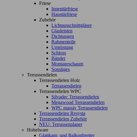
Friese
Innentürfriese
Haustürfriese
Zubehör
Lichtausschnittgläser
Glasleisten
Dichtungen
Rahmenteile
Umrüstung
Schloss
Bänder
Montageschaum
Sonstiges
Terrassendielen
Terrassendielen Holz
Terrassendielen
Terrassendielen WPC
Silvadec Terrassendielen
Megawood Terrassendielen
WPC massiv Terrassendielen
Terrassendielen Resysta
Terrassendielen Zubehör
NEU: Terrassenplaner
Hobelware
Glattkant- und Balkonbretter