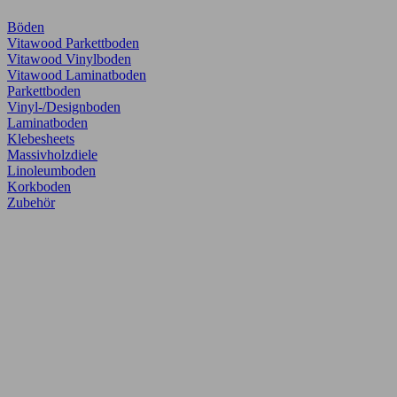
Böden
Vitawood Parkettboden
Vitawood Vinylboden
Vitawood Laminatboden
Parkettboden
Vinyl-/Designboden
Laminatboden
Klebesheets
Massivholzdiele
Linoleumboden
Korkboden
Zubehör