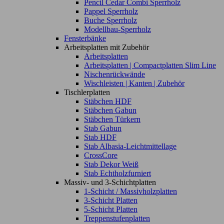
Pencil Cedar Combi Sperrholz
Pappel Sperrholz
Buche Sperrholz
Modellbau-Sperrholz
Fensterbänke
Arbeitsplatten mit Zubehör
Arbeitsplatten
Arbeitsplatten | Compactplatten Slim Line
Nischenrückwände
Wischleisten | Kanten | Zubehör
Tischlerplatten
Stäbchen HDF
Stäbchen Gabun
Stäbchen Türkern
Stab Gabun
Stab HDF
Stab Albasia-Leichtmittellage
CrossCore
Stab Dekor Weiß
Stab Echtholzfurniert
Massiv- und 3-Schichtplatten
1-Schicht / Massivholzplatten
3-Schicht Platten
5-Schicht Platten
Treppenstufenplatten