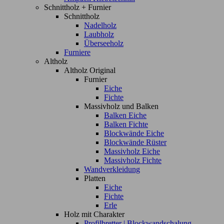
Schnittholz + Furnier
Schnittholz
Nadelholz
Laubholz
Überseeholz
Furniere
Altholz
Altholz Original
Furnier
Eiche
Fichte
Massivholz und Balken
Balken Eiche
Balken Fichte
Blockwände Eiche
Blockwände Rüster
Massivholz Eiche
Massivholz Fichte
Wandverkleidung
Platten
Eiche
Fichte
Erle
Holz mit Charakter
Profilbretter | Blockwandschalung