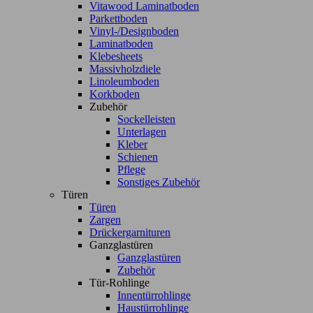
Vitawood Laminatboden
Parkettboden
Vinyl-/Designboden
Laminatboden
Klebesheets
Massivholzdiele
Linoleumboden
Korkboden
Zubehör
Sockelleisten
Unterlagen
Kleber
Schienen
Pflege
Sonstiges Zubehör
Türen
Türen
Zargen
Drückergarnituren
Ganzglastüren
Ganzglastüren
Zubehör
Tür-Rohlinge
Innentürrohlinge
Haustürrohlinge