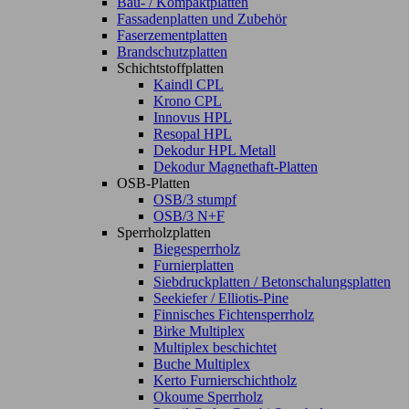
Bau- / Kompaktplatten
Fassadenplatten und Zubehör
Faserzementplatten
Brandschutzplatten
Schichtstoffplatten
Kaindl CPL
Krono CPL
Innovus HPL
Resopal HPL
Dekodur HPL Metall
Dekodur Magnethaft-Platten
OSB-Platten
OSB/3 stumpf
OSB/3 N+F
Sperrholzplatten
Biegesperrholz
Furnierplatten
Siebdruckplatten / Betonschalungsplatten
Seekiefer / Elliotis-Pine
Finnisches Fichtensperrholz
Birke Multiplex
Multiplex beschichtet
Buche Multiplex
Kerto Furnierschichtholz
Okoume Sperrholz