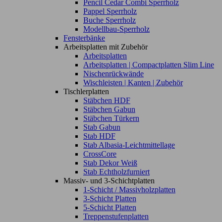
Pencil Cedar Combi Sperrholz
Pappel Sperrholz
Buche Sperrholz
Modellbau-Sperrholz
Fensterbänke
Arbeitsplatten mit Zubehör
Arbeitsplatten
Arbeitsplatten | Compactplatten Slim Line
Nischenrückwände
Wischleisten | Kanten | Zubehör
Tischlerplatten
Stäbchen HDF
Stäbchen Gabun
Stäbchen Türkern
Stab Gabun
Stab HDF
Stab Albasia-Leichtmittellage
CrossCore
Stab Dekor Weiß
Stab Echtholzfurniert
Massiv- und 3-Schichtplatten
1-Schicht / Massivholzplatten
3-Schicht Platten
5-Schicht Platten
Treppenstufenplatten