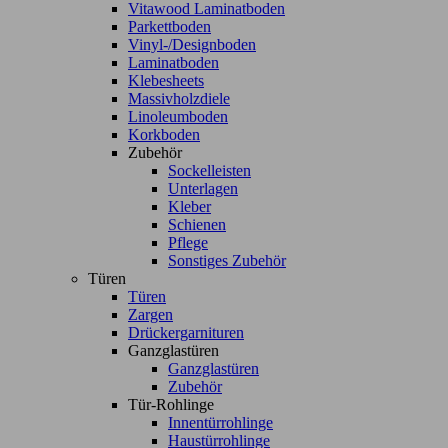
Vitawood Laminatboden
Parkettboden
Vinyl-/Designboden
Laminatboden
Klebesheets
Massivholzdiele
Linoleumboden
Korkboden
Zubehör
Sockelleisten
Unterlagen
Kleber
Schienen
Pflege
Sonstiges Zubehör
Türen
Türen
Zargen
Drückergarnituren
Ganzglastüren
Ganzglastüren
Zubehör
Tür-Rohlinge
Innentürrohlinge
Haustürrohlinge