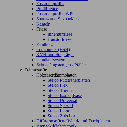
Fassadenprofile
Profilbretter
Fassadenprofile WPC
Sauna- und Sitzbankleisten
Kanteln
Friese
Innentürfriese
Haustürfriese
Kantholz
Leimbinder (BSH)
KVH und Stegträger
Handlaufsystem
Schneefangstangen / Pfähle
Dämmstoffe
Holzfaserdämmplatten
Steico Putzträgerplatten
Steico Flex
Steico Therm
Steico Isorel | Base
Steico Universal
Steico Spezial
Steico Floor
Steico Zubehör
Diffusionsoffene Wand- und Dachplatten
Ampack Klebetechnik