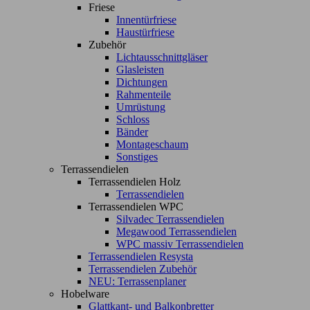
Friese
Innentürfriese
Haustürfriese
Zubehör
Lichtausschnittgläser
Glasleisten
Dichtungen
Rahmenteile
Umrüstung
Schloss
Bänder
Montageschaum
Sonstiges
Terrassendielen
Terrassendielen Holz
Terrassendielen
Terrassendielen WPC
Silvadec Terrassendielen
Megawood Terrassendielen
WPC massiv Terrassendielen
Terrassendielen Resysta
Terrassendielen Zubehör
NEU: Terrassenplaner
Hobelware
Glattkant- und Balkonbretter