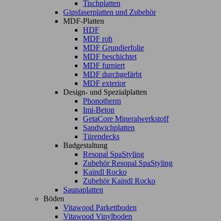
Tischplatten
Gipsfaserplatten und Zubehör
MDF-Platten
HDF
MDF roh
MDF Grundierfolie
MDF beschichtet
MDF furniert
MDF durchgefärbt
MDF exterior
Design- und Spezialplatten
Phonotherm
Imi-Beton
GetaCore Mineralwerkstoff
Sandwichplatten
Türendecks
Badgestaltung
Resopal SpaStyling
Zubehör Resopal SpaStyling
Kaindl Rocko
Zubehör Kaindl Rocko
Saunaplatten
Böden
Vitawood Parkettboden
Vitawood Vinylboden