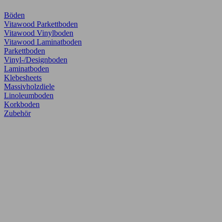
Böden
Vitawood Parkettboden
Vitawood Vinylboden
Vitawood Laminatboden
Parkettboden
Vinyl-/Designboden
Laminatboden
Klebesheets
Massivholzdiele
Linoleumboden
Korkboden
Zubehör