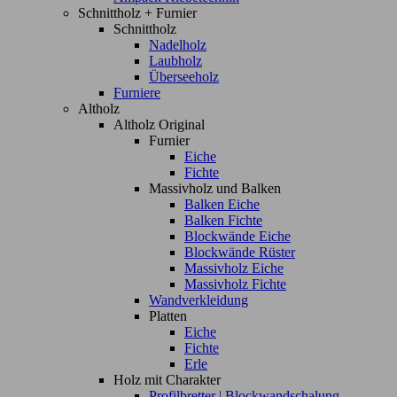
Schnittholz + Furnier
Schnittholz
Nadelholz
Laubholz
Überseeholz
Furniere
Altholz
Altholz Original
Furnier
Eiche
Fichte
Massivholz und Balken
Balken Eiche
Balken Fichte
Blockwände Eiche
Blockwände Rüster
Massivholz Eiche
Massivholz Fichte
Wandverkleidung
Platten
Eiche
Fichte
Erle
Holz mit Charakter
Profilbretter | Blockwandschalung