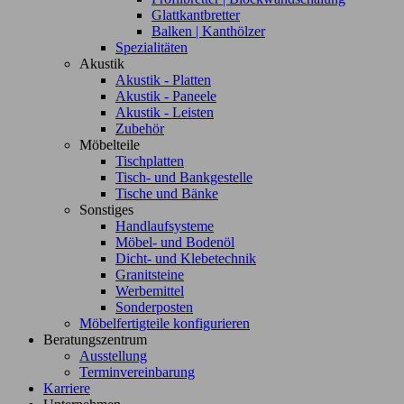
Glattkantbretter
Balken | Kanthölzer
Spezialitäten
Akustik
Akustik - Platten
Akustik - Paneele
Akustik - Leisten
Zubehör
Möbelteile
Tischplatten
Tisch- und Bankgestelle
Tische und Bänke
Sonstiges
Handlaufsysteme
Möbel- und Bodenöl
Dicht- und Klebetechnik
Granitsteine
Werbemittel
Sonderposten
Möbelfertigteile konfigurieren
Beratungszentrum
Ausstellung
Terminvereinbarung
Karriere