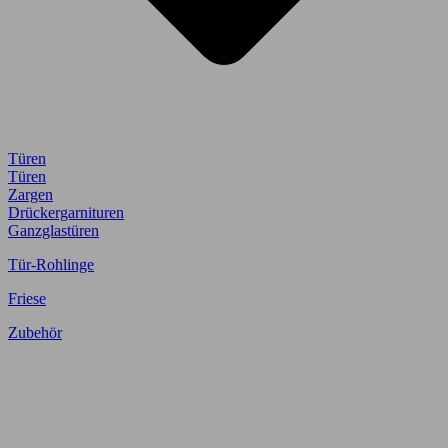
Türen
Türen
Zargen
Drückergarnituren
Ganzglastüren
Tür-Rohlinge
Friese
Zubehör