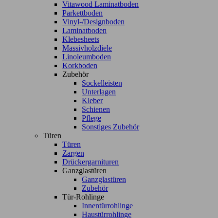
Vitawood Laminatboden
Parkettboden
Vinyl-/Designboden
Laminatboden
Klebesheets
Massivholzdiele
Linoleumboden
Korkboden
Zubehör
Sockelleisten
Unterlagen
Kleber
Schienen
Pflege
Sonstiges Zubehör
Türen
Türen
Zargen
Drückergarnituren
Ganzglastüren
Ganzglastüren
Zubehör
Tür-Rohlinge
Innentürrohlinge
Haustürrohlinge