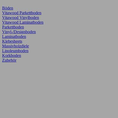
Böden
Vitawood Parkettboden
Vitawood Vinylboden
Vitawood Laminatboden
Parkettboden
Vinyl-/Designboden
Laminatboden
Klebesheets
Massivholzdiele
Linoleumboden
Korkboden
Zubehör