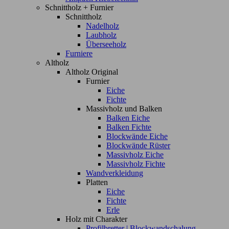
Schnittholz + Furnier
Schnittholz
Nadelholz
Laubholz
Überseeholz
Furniere
Altholz
Altholz Original
Furnier
Eiche
Fichte
Massivholz und Balken
Balken Eiche
Balken Fichte
Blockwände Eiche
Blockwände Rüster
Massivholz Eiche
Massivholz Fichte
Wandverkleidung
Platten
Eiche
Fichte
Erle
Holz mit Charakter
Profilbretter | Blockwandschalung