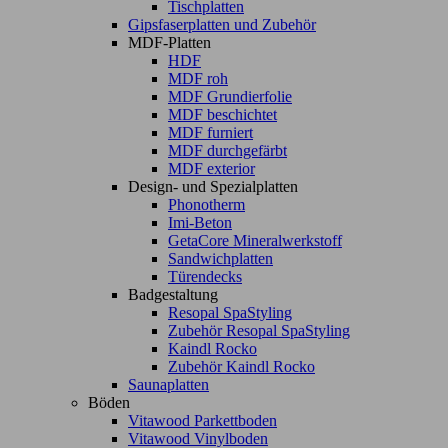
Tischplatten
Gipsfaserplatten und Zubehör
MDF-Platten
HDF
MDF roh
MDF Grundierfolie
MDF beschichtet
MDF furniert
MDF durchgefärbt
MDF exterior
Design- und Spezialplatten
Phonotherm
Imi-Beton
GetaCore Mineralwerkstoff
Sandwichplatten
Türendecks
Badgestaltung
Resopal SpaStyling
Zubehör Resopal SpaStyling
Kaindl Rocko
Zubehör Kaindl Rocko
Saunaplatten
Böden
Vitawood Parkettboden
Vitawood Vinylboden