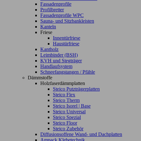
Fassadenprofile
Profilbretter
Fassadenprofile WPC
Sauna- und Sitzbankleisten
Kanteln
Friese
Innentürfriese
Haustürfriese
Kantholz
Leimbinder (BSH)
KVH und Stegträger
Handlaufsystem
Schneefangstangen / Pfähle
Dämmstoffe
Holzfaserdämmplatten
Steico Putzträgerplatten
Steico Flex
Steico Therm
Steico Isorel | Base
Steico Universal
Steico Spezial
Steico Floor
Steico Zubehör
Diffusionsoffene Wand- und Dachplatten
Ampack Klebetechnik