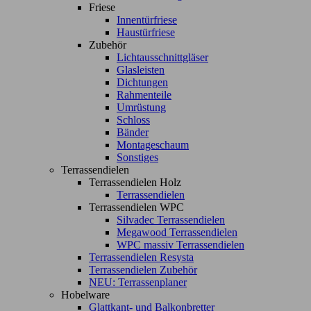
Friese
Innentürfriese
Haustürfriese
Zubehör
Lichtausschnittgläser
Glasleisten
Dichtungen
Rahmenteile
Umrüstung
Schloss
Bänder
Montageschaum
Sonstiges
Terrassendielen
Terrassendielen Holz
Terrassendielen
Terrassendielen WPC
Silvadec Terrassendielen
Megawood Terrassendielen
WPC massiv Terrassendielen
Terrassendielen Resysta
Terrassendielen Zubehör
NEU: Terrassenplaner
Hobelware
Glattkant- und Balkonbretter