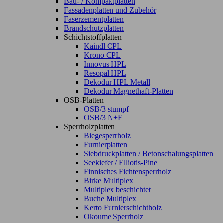
Bau- / Kompaktplatten
Fassadenplatten und Zubehör
Faserzementplatten
Brandschutzplatten
Schichtstoffplatten
Kaindl CPL
Krono CPL
Innovus HPL
Resopal HPL
Dekodur HPL Metall
Dekodur Magnethaft-Platten
OSB-Platten
OSB/3 stumpf
OSB/3 N+F
Sperrholzplatten
Biegesperrholz
Furnierplatten
Siebdruckplatten / Betonschalungsplatten
Seekiefer / Elliotis-Pine
Finnisches Fichtensperrholz
Birke Multiplex
Multiplex beschichtet
Buche Multiplex
Kerto Furnierschichtholz
Okoume Sperrholz