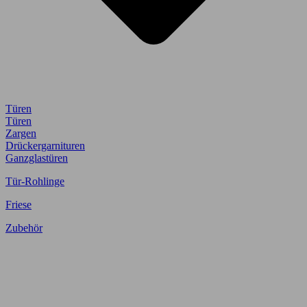
Türen
Türen
Zargen
Drückergarnituren
Ganzglastüren
Tür-Rohlinge
Friese
Zubehör