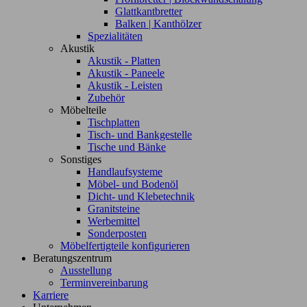
Glattkantbretter
Balken | Kanthölzer
Spezialitäten
Akustik
Akustik - Platten
Akustik - Paneele
Akustik - Leisten
Zubehör
Möbelteile
Tischplatten
Tisch- und Bankgestelle
Tische und Bänke
Sonstiges
Handlaufsysteme
Möbel- und Bodenöl
Dicht- und Klebetechnik
Granitsteine
Werbemittel
Sonderposten
Möbelfertigteile konfigurieren
Beratungszentrum
Ausstellung
Terminvereinbarung
Karriere