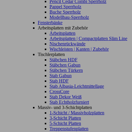
Pencil Cedar Combi Sperrholz
Pappel Sperrholz
Buche Sperrholz
Modellbau-Sperrholz
Fensterbänke
Arbeitsplatten mit Zubehör
Arbeitsplatten
Arbeitsplatten | Compactplatten Slim Line
Nischenrückwände
Wischleisten | Kanten | Zubehör
Tischlerplatten
Stäbchen HDF
Stäbchen Gabun
Stäbchen Türkern
Stab Gabun
Stab HDF
Stab Albasia-Leichtmittellage
CrossCore
Stab Dekor Weiß
Stab Echtholzfurniert
Massiv- und 3-Schichtplatten
1-Schicht / Massivholzplatten
3-Schicht Platten
5-Schicht Platten
Treppenstufenplatten