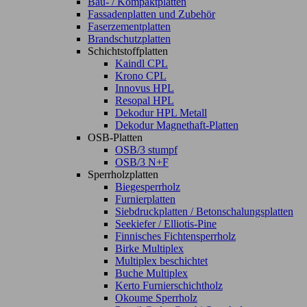
Bau- / Kompaktplatten
Fassadenplatten und Zubehör
Faserzementplatten
Brandschutzplatten
Schichtstoffplatten
Kaindl CPL
Krono CPL
Innovus HPL
Resopal HPL
Dekodur HPL Metall
Dekodur Magnethaft-Platten
OSB-Platten
OSB/3 stumpf
OSB/3 N+F
Sperrholzplatten
Biegesperrholz
Furnierplatten
Siebdruckplatten / Betonschalungsplatten
Seekiefer / Elliotis-Pine
Finnisches Fichtensperrholz
Birke Multiplex
Multiplex beschichtet
Buche Multiplex
Kerto Furnierschichtholz
Okoume Sperrholz