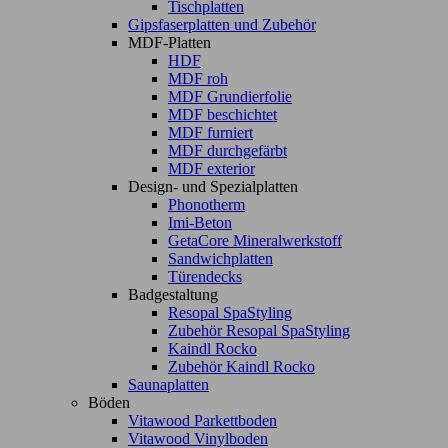
Tischplatten
Gipsfaserplatten und Zubehör
MDF-Platten
HDF
MDF roh
MDF Grundierfolie
MDF beschichtet
MDF furniert
MDF durchgefärbt
MDF exterior
Design- und Spezialplatten
Phonotherm
Imi-Beton
GetaCore Mineralwerkstoff
Sandwichplatten
Türendecks
Badgestaltung
Resopal SpaStyling
Zubehör Resopal SpaStyling
Kaindl Rocko
Zubehör Kaindl Rocko
Saunaplatten
Böden
Vitawood Parkettboden
Vitawood Vinylboden