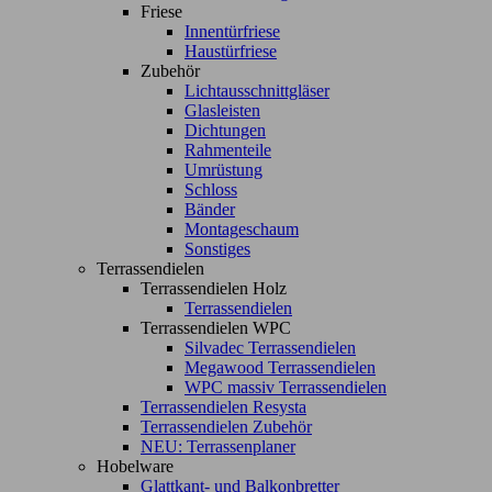
Friese
Innentürfriese
Haustürfriese
Zubehör
Lichtausschnittgläser
Glasleisten
Dichtungen
Rahmenteile
Umrüstung
Schloss
Bänder
Montageschaum
Sonstiges
Terrassendielen
Terrassendielen Holz
Terrassendielen
Terrassendielen WPC
Silvadec Terrassendielen
Megawood Terrassendielen
WPC massiv Terrassendielen
Terrassendielen Resysta
Terrassendielen Zubehör
NEU: Terrassenplaner
Hobelware
Glattkant- und Balkonbretter