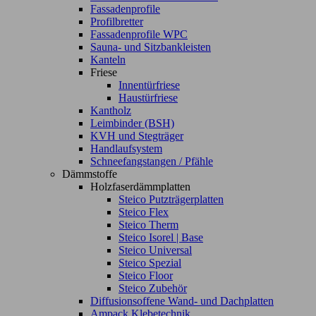
Fassadenprofile
Profilbretter
Fassadenprofile WPC
Sauna- und Sitzbankleisten
Kanteln
Friese
Innentürfriese
Haustürfriese
Kantholz
Leimbinder (BSH)
KVH und Stegträger
Handlaufsystem
Schneefangstangen / Pfähle
Dämmstoffe
Holzfaserdämmplatten
Steico Putzträgerplatten
Steico Flex
Steico Therm
Steico Isorel | Base
Steico Universal
Steico Spezial
Steico Floor
Steico Zubehör
Diffusionsoffene Wand- und Dachplatten
Ampack Klebetechnik