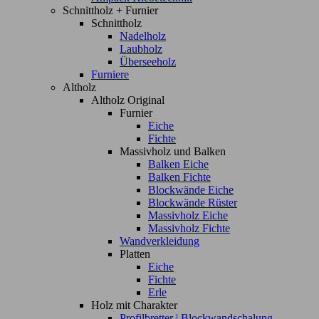
Schnittholz + Furnier
Schnittholz
Nadelholz
Laubholz
Überseeholz
Furniere
Altholz
Altholz Original
Furnier
Eiche
Fichte
Massivholz und Balken
Balken Eiche
Balken Fichte
Blockwände Eiche
Blockwände Rüster
Massivholz Eiche
Massivholz Fichte
Wandverkleidung
Platten
Eiche
Fichte
Erle
Holz mit Charakter
Profilbretter | Blockwandschalung