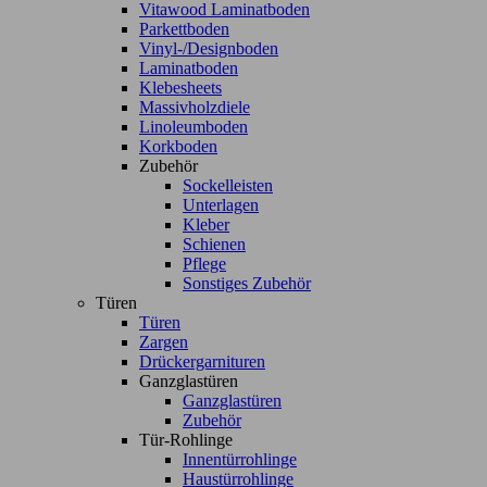
Vitawood Laminatboden
Parkettboden
Vinyl-/Designboden
Laminatboden
Klebesheets
Massivholzdiele
Linoleumboden
Korkboden
Zubehör
Sockelleisten
Unterlagen
Kleber
Schienen
Pflege
Sonstiges Zubehör
Türen
Türen
Zargen
Drückergarnituren
Ganzglastüren
Ganzglastüren
Zubehör
Tür-Rohlinge
Innentürrohlinge
Haustürrohlinge