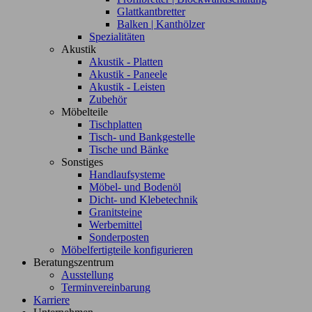
Glattkantbretter
Balken | Kanthölzer
Spezialitäten
Akustik
Akustik - Platten
Akustik - Paneele
Akustik - Leisten
Zubehör
Möbelteile
Tischplatten
Tisch- und Bankgestelle
Tische und Bänke
Sonstiges
Handlaufsysteme
Möbel- und Bodenöl
Dicht- und Klebetechnik
Granitsteine
Werbemittel
Sonderposten
Möbelfertigteile konfigurieren
Beratungszentrum
Ausstellung
Terminvereinbarung
Karriere