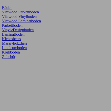
Böden
Vitawood Parkettboden
Vitawood Vinylboden
Vitawood Laminatboden
Parkettboden
Vinyl-/Designboden
Laminatboden
Klebesheets
Massivholzdiele
Linoleumboden
Korkboden
Zubehör