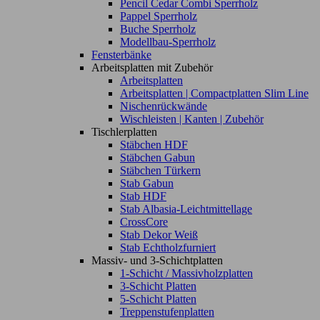
Pencil Cedar Combi Sperrholz
Pappel Sperrholz
Buche Sperrholz
Modellbau-Sperrholz
Fensterbänke
Arbeitsplatten mit Zubehör
Arbeitsplatten
Arbeitsplatten | Compactplatten Slim Line
Nischenrückwände
Wischleisten | Kanten | Zubehör
Tischlerplatten
Stäbchen HDF
Stäbchen Gabun
Stäbchen Türkern
Stab Gabun
Stab HDF
Stab Albasia-Leichtmittellage
CrossCore
Stab Dekor Weiß
Stab Echtholzfurniert
Massiv- und 3-Schichtplatten
1-Schicht / Massivholzplatten
3-Schicht Platten
5-Schicht Platten
Treppenstufenplatten