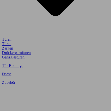
Türen
Türen
Zargen
Drückergarnituren
Ganzglastüren
Tür-Rohlinge
Friese
Zubehör