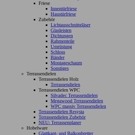
Friese
Innentürfriese
Haustürfriese
Zubehör
Lichtausschnittgläser
Glasleisten
Dichtungen
Rahmenteile
Umrüstung
Schloss
Bänder
Montageschaum
Sonstiges
Terrassendielen
Terrassendielen Holz
Terrassendielen
Terrassendielen WPC
Silvadec Terrassendielen
Megawood Terrassendielen
WPC massiv Terrassendielen
Terrassendielen Resysta
Terrassendielen Zubehör
NEU: Terrassenplaner
Hobelware
Glattkant- und Balkonbretter