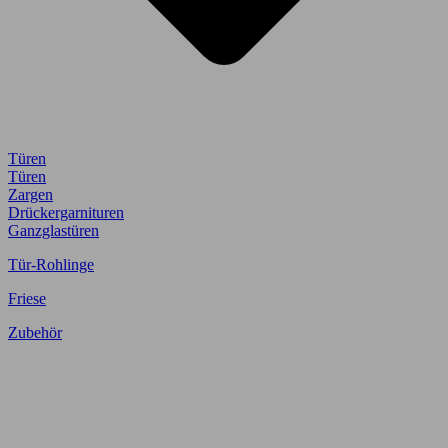
Türen
Türen
Zargen
Drückergarnituren
Ganzglastüren
Tür-Rohlinge
Friese
Zubehör