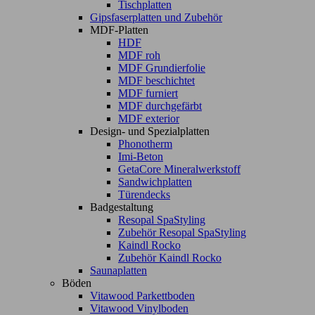
Tischplatten
Gipsfaserplatten und Zubehör
MDF-Platten
HDF
MDF roh
MDF Grundierfolie
MDF beschichtet
MDF furniert
MDF durchgefärbt
MDF exterior
Design- und Spezialplatten
Phonotherm
Imi-Beton
GetaCore Mineralwerkstoff
Sandwichplatten
Türendecks
Badgestaltung
Resopal SpaStyling
Zubehör Resopal SpaStyling
Kaindl Rocko
Zubehör Kaindl Rocko
Saunaplatten
Böden
Vitawood Parkettboden
Vitawood Vinylboden