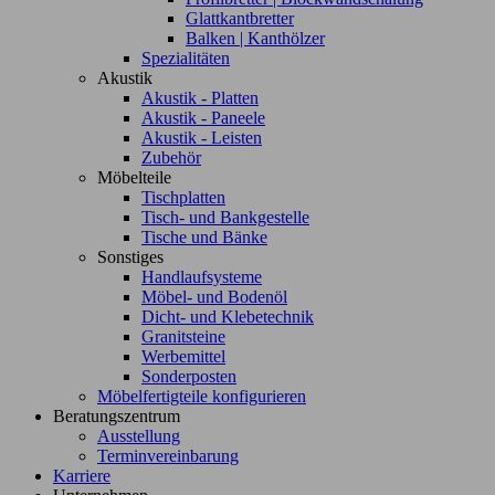
Glattkantbretter
Balken | Kanthölzer
Spezialitäten
Akustik
Akustik - Platten
Akustik - Paneele
Akustik - Leisten
Zubehör
Möbelteile
Tischplatten
Tisch- und Bankgestelle
Tische und Bänke
Sonstiges
Handlaufsysteme
Möbel- und Bodenöl
Dicht- und Klebetechnik
Granitsteine
Werbemittel
Sonderposten
Möbelfertigteile konfigurieren
Beratungszentrum
Ausstellung
Terminvereinbarung
Karriere