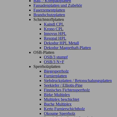
Bau- / Kompaktplatten
Fassadenplatten und Zubehör
Faserzementplatten
Brandschutzplatten
Schichtstoffplatten
Kaindl CPL
Krono CPL
Innovus HPL
Resopal HPL
Dekodur HPL Metall
Dekodur Magnethaft-Platten
OSB-Platten
OSB/3 stumpf
OSB/3 N+F
Sperrholzplatten
Biegesperrholz
Furnierplatten
Siebdruckplatten / Betonschalungsplatten
Seekiefer / Elliotis-Pine
Finnisches Fichtensperrholz
Birke Multiplex
Multiplex beschichtet
Buche Multiplex
Kerto Furnierschichtholz
Okoume Sperrholz