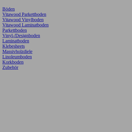
Böden
Vitawood Parkettboden
Vitawood Vinylboden
Vitawood Laminatboden
Parkettboden
Vinyl-/Designboden
Laminatboden
Klebesheets
Massivholzdiele
Linoleumboden
Korkboden
Zubehör