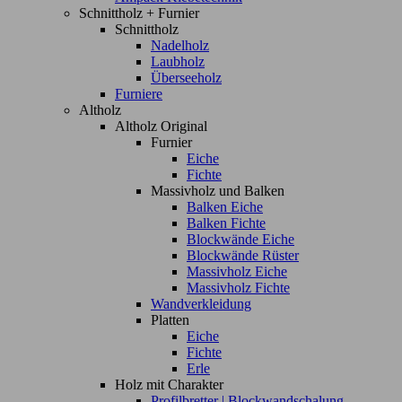
Schnittholz + Furnier
Schnittholz
Nadelholz
Laubholz
Überseeholz
Furniere
Altholz
Altholz Original
Furnier
Eiche
Fichte
Massivholz und Balken
Balken Eiche
Balken Fichte
Blockwände Eiche
Blockwände Rüster
Massivholz Eiche
Massivholz Fichte
Wandverkleidung
Platten
Eiche
Fichte
Erle
Holz mit Charakter
Profilbretter | Blockwandschalung