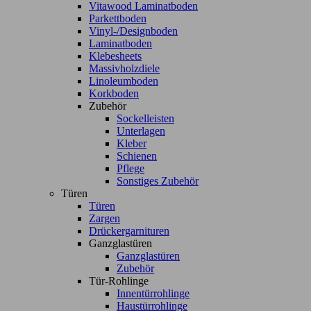
Vitawood Laminatboden
Parkettboden
Vinyl-/Designboden
Laminatboden
Klebesheets
Massivholzdiele
Linoleumboden
Korkboden
Zubehör
Sockelleisten
Unterlagen
Kleber
Schienen
Pflege
Sonstiges Zubehör
Türen
Türen
Zargen
Drückergarnituren
Ganzglastüren
Ganzglastüren
Zubehör
Tür-Rohlinge
Innentürrohlinge
Haustürrohlinge