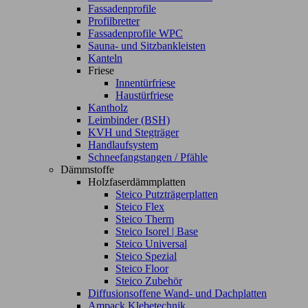
Fassadenprofile
Profilbretter
Fassadenprofile WPC
Sauna- und Sitzbankleisten
Kanteln
Friese
Innentürfriese
Haustürfriese
Kantholz
Leimbinder (BSH)
KVH und Stegträger
Handlaufsystem
Schneefangstangen / Pfähle
Dämmstoffe
Holzfaserdämmplatten
Steico Putzträgerplatten
Steico Flex
Steico Therm
Steico Isorel | Base
Steico Universal
Steico Spezial
Steico Floor
Steico Zubehör
Diffusionsoffene Wand- und Dachplatten
Ampack Klebetechnik