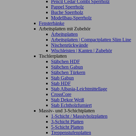
Pencil Cedar Combi Sperrholz
Pappel Sperrholz
Buche Sperrholz
Modellbau-Sperrholz
Fensterbänke
Arbeitsplatten mit Zubehör
Arbeitsplatten
Arbeitsplatten | Compactplatten Slim Line
Nischenrückwände
Wischleisten | Kanten | Zubehör
Tischlerplatten
Stäbchen HDF
Stäbchen Gabun
Stäbchen Türkern
Stab Gabun
Stab HDF
Stab Albasia-Leichtmittellage
CrossCore
Stab Dekor Weiß
Stab Echtholzfurniert
Massiv- und 3-Schichtplatten
1-Schicht / Massivholzplatten
3-Schicht Platten
5-Schicht Platten
Treppenstufenplatten