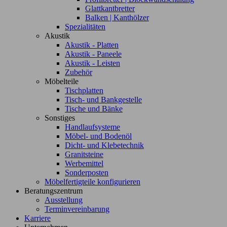
Glattkantbretter
Balken | Kanthölzer
Spezialitäten
Akustik
Akustik - Platten
Akustik - Paneele
Akustik - Leisten
Zubehör
Möbelteile
Tischplatten
Tisch- und Bankgestelle
Tische und Bänke
Sonstiges
Handlaufsysteme
Möbel- und Bodenöl
Dicht- und Klebetechnik
Granitsteine
Werbemittel
Sonderposten
Möbelfertigteile konfigurieren
Beratungszentrum
Ausstellung
Terminvereinbarung
Karriere