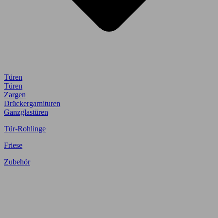
Türen
Türen
Zargen
Drückergarnituren
Ganzglastüren
Tür-Rohlinge
Friese
Zubehör