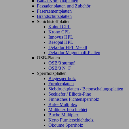
Bau- / Kompaktplatten
Fassadenplatten und Zubehör
Faserzementplatten
Brandschutzplatten
Schichtstoffplatten
Kaindl CPL
Krono CPL
Innovus HPL
Resopal HPL
Dekodur HPL Metall
Dekodur Magnethaft-Platten
OSB-Platten
OSB/3 stumpf
OSB/3 N+F
Sperrholzplatten
Biegesperrholz
Furnierplatten
Siebdruckplatten / Betonschalungsplatten
Seekiefer / Elliotis-Pine
Finnisches Fichtensperrholz
Birke Multiplex
Multiplex beschichtet
Buche Multiplex
Kerto Furnierschichtholz
Okoume Sperrholz