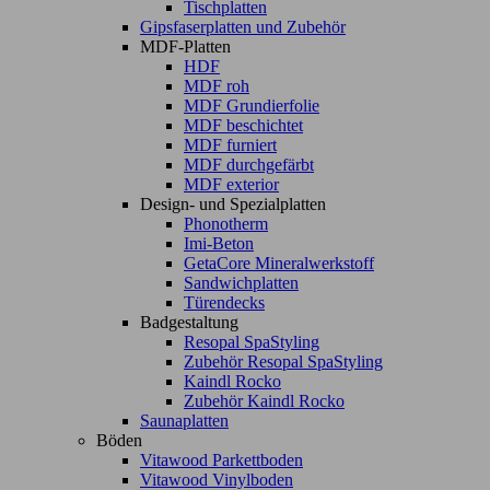
Tischplatten
Gipsfaserplatten und Zubehör
MDF-Platten
HDF
MDF roh
MDF Grundierfolie
MDF beschichtet
MDF furniert
MDF durchgefärbt
MDF exterior
Design- und Spezialplatten
Phonotherm
Imi-Beton
GetaCore Mineralwerkstoff
Sandwichplatten
Türendecks
Badgestaltung
Resopal SpaStyling
Zubehör Resopal SpaStyling
Kaindl Rocko
Zubehör Kaindl Rocko
Saunaplatten
Böden
Vitawood Parkettboden
Vitawood Vinylboden