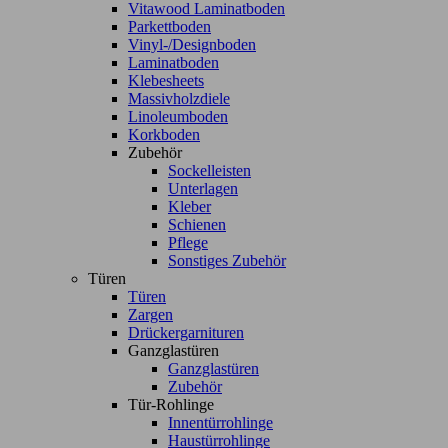
Vitawood Laminatboden
Parkettboden
Vinyl-/Designboden
Laminatboden
Klebesheets
Massivholzdiele
Linoleumboden
Korkboden
Zubehör
Sockelleisten
Unterlagen
Kleber
Schienen
Pflege
Sonstiges Zubehör
Türen
Türen
Zargen
Drückergarnituren
Ganzglastüren
Ganzglastüren
Zubehör
Tür-Rohlinge
Innentürrohlinge
Haustürrohlinge