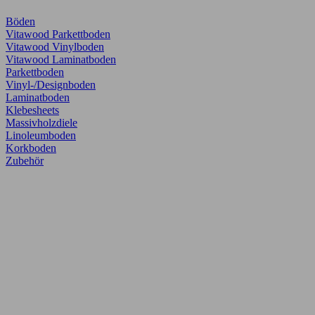
Böden
Vitawood Parkettboden
Vitawood Vinylboden
Vitawood Laminatboden
Parkettboden
Vinyl-/Designboden
Laminatboden
Klebesheets
Massivholzdiele
Linoleumboden
Korkboden
Zubehör