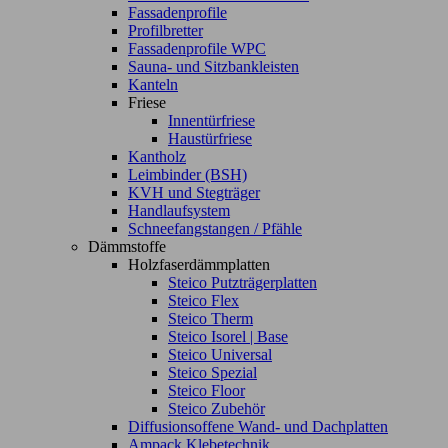
Fassadenprofile
Profilbretter
Fassadenprofile WPC
Sauna- und Sitzbankleisten
Kanteln
Friese
Innentürfriese
Haustürfriese
Kantholz
Leimbinder (BSH)
KVH und Stegträger
Handlaufsystem
Schneefangstangen / Pfähle
Dämmstoffe
Holzfaserdämmplatten
Steico Putzträgerplatten
Steico Flex
Steico Therm
Steico Isorel | Base
Steico Universal
Steico Spezial
Steico Floor
Steico Zubehör
Diffusionsoffene Wand- und Dachplatten
Ampack Klebetechnik