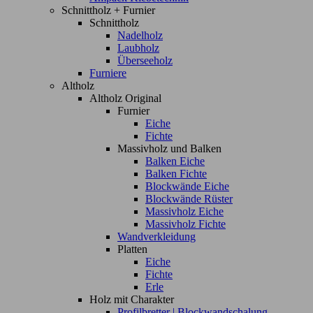
Schnittholz + Furnier
Schnittholz
Nadelholz
Laubholz
Überseeholz
Furniere
Altholz
Altholz Original
Furnier
Eiche
Fichte
Massivholz und Balken
Balken Eiche
Balken Fichte
Blockwände Eiche
Blockwände Rüster
Massivholz Eiche
Massivholz Fichte
Wandverkleidung
Platten
Eiche
Fichte
Erle
Holz mit Charakter
Profilbretter | Blockwandschalung