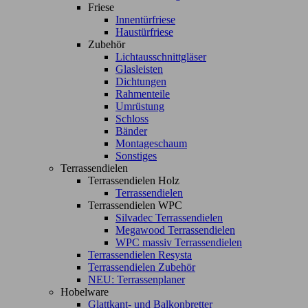
Friese
Innentürfriese
Haustürfriese
Zubehör
Lichtausschnittgläser
Glasleisten
Dichtungen
Rahmenteile
Umrüstung
Schloss
Bänder
Montageschaum
Sonstiges
Terrassendielen
Terrassendielen Holz
Terrassendielen
Terrassendielen WPC
Silvadec Terrassendielen
Megawood Terrassendielen
WPC massiv Terrassendielen
Terrassendielen Resysta
Terrassendielen Zubehör
NEU: Terrassenplaner
Hobelware
Glattkant- und Balkonbretter