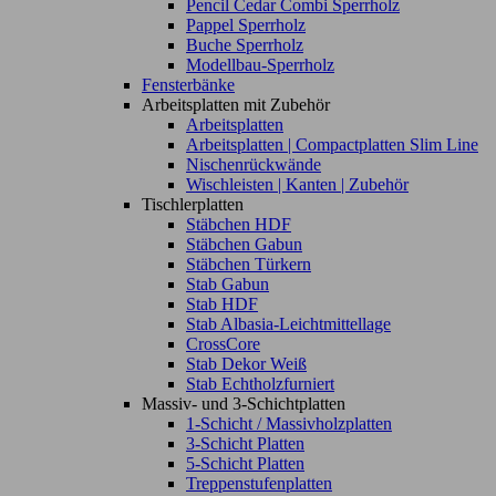
Pencil Cedar Combi Sperrholz
Pappel Sperrholz
Buche Sperrholz
Modellbau-Sperrholz
Fensterbänke
Arbeitsplatten mit Zubehör
Arbeitsplatten
Arbeitsplatten | Compactplatten Slim Line
Nischenrückwände
Wischleisten | Kanten | Zubehör
Tischlerplatten
Stäbchen HDF
Stäbchen Gabun
Stäbchen Türkern
Stab Gabun
Stab HDF
Stab Albasia-Leichtmittellage
CrossCore
Stab Dekor Weiß
Stab Echtholzfurniert
Massiv- und 3-Schichtplatten
1-Schicht / Massivholzplatten
3-Schicht Platten
5-Schicht Platten
Treppenstufenplatten