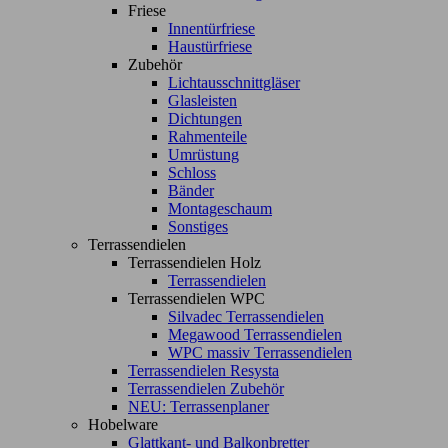
Friese
Innentürfriese
Haustürfriese
Zubehör
Lichtausschnittgläser
Glasleisten
Dichtungen
Rahmenteile
Umrüstung
Schloss
Bänder
Montageschaum
Sonstiges
Terrassendielen
Terrassendielen Holz
Terrassendielen
Terrassendielen WPC
Silvadec Terrassendielen
Megawood Terrassendielen
WPC massiv Terrassendielen
Terrassendielen Resysta
Terrassendielen Zubehör
NEU: Terrassenplaner
Hobelware
Glattkant- und Balkonbretter