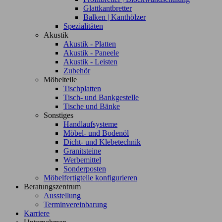
Glattkantbretter
Balken | Kanthölzer
Spezialitäten
Akustik
Akustik - Platten
Akustik - Paneele
Akustik - Leisten
Zubehör
Möbelteile
Tischplatten
Tisch- und Bankgestelle
Tische und Bänke
Sonstiges
Handlaufsysteme
Möbel- und Bodenöl
Dicht- und Klebetechnik
Granitsteine
Werbemittel
Sonderposten
Möbelfertigteile konfigurieren
Beratungszentrum
Ausstellung
Terminvereinbarung
Karriere