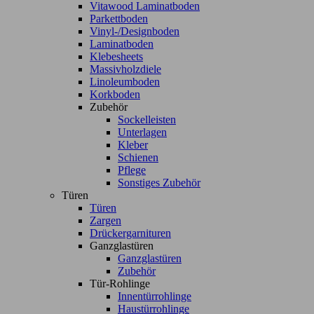
Vitawood Laminatboden
Parkettboden
Vinyl-/Designboden
Laminatboden
Klebesheets
Massivholzdiele
Linoleumboden
Korkboden
Zubehör
Sockelleisten
Unterlagen
Kleber
Schienen
Pflege
Sonstiges Zubehör
Türen
Türen
Zargen
Drückergarnituren
Ganzglastüren
Ganzglastüren
Zubehör
Tür-Rohlinge
Innentürrohlinge
Haustürrohlinge