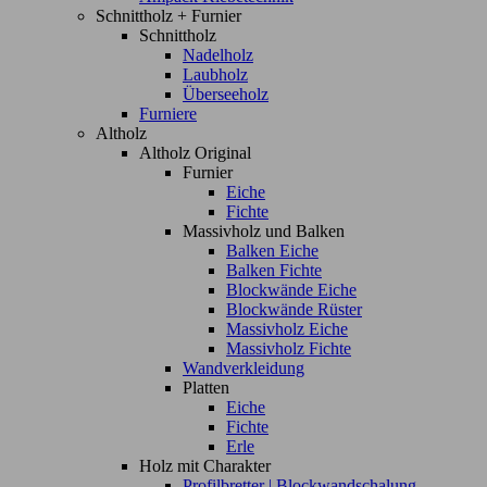
Schnittholz + Furnier
Schnittholz
Nadelholz
Laubholz
Überseeholz
Furniere
Altholz
Altholz Original
Furnier
Eiche
Fichte
Massivholz und Balken
Balken Eiche
Balken Fichte
Blockwände Eiche
Blockwände Rüster
Massivholz Eiche
Massivholz Fichte
Wandverkleidung
Platten
Eiche
Fichte
Erle
Holz mit Charakter
Profilbretter | Blockwandschalung