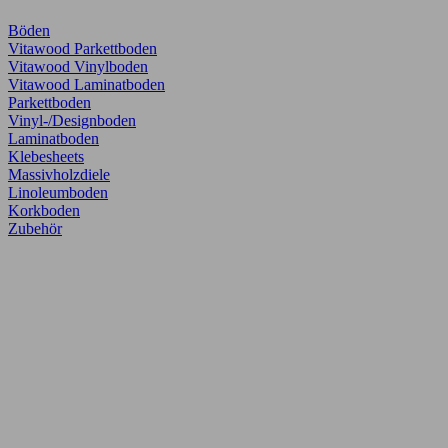
Böden
Vitawood Parkettboden
Vitawood Vinylboden
Vitawood Laminatboden
Parkettboden
Vinyl-/Designboden
Laminatboden
Klebesheets
Massivholzdiele
Linoleumboden
Korkboden
Zubehör