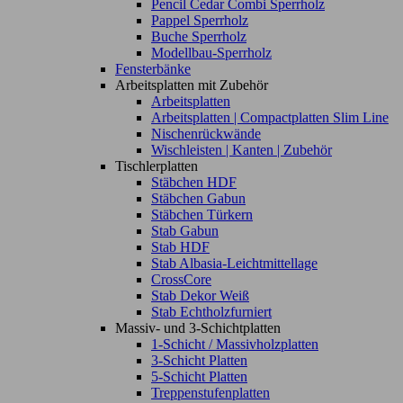
Pencil Cedar Combi Sperrholz
Pappel Sperrholz
Buche Sperrholz
Modellbau-Sperrholz
Fensterbänke
Arbeitsplatten mit Zubehör
Arbeitsplatten
Arbeitsplatten | Compactplatten Slim Line
Nischenrückwände
Wischleisten | Kanten | Zubehör
Tischlerplatten
Stäbchen HDF
Stäbchen Gabun
Stäbchen Türkern
Stab Gabun
Stab HDF
Stab Albasia-Leichtmittellage
CrossCore
Stab Dekor Weiß
Stab Echtholzfurniert
Massiv- und 3-Schichtplatten
1-Schicht / Massivholzplatten
3-Schicht Platten
5-Schicht Platten
Treppenstufenplatten