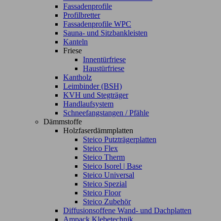
Fassadenprofile
Profilbretter
Fassadenprofile WPC
Sauna- und Sitzbankleisten
Kanteln
Friese
Innentürfriese
Haustürfriese
Kantholz
Leimbinder (BSH)
KVH und Stegträger
Handlaufsystem
Schneefangstangen / Pfähle
Dämmstoffe
Holzfaserdämmplatten
Steico Putzträgerplatten
Steico Flex
Steico Therm
Steico Isorel | Base
Steico Universal
Steico Spezial
Steico Floor
Steico Zubehör
Diffusionsoffene Wand- und Dachplatten
Ampack Klebetechnik