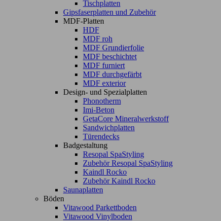
Tischplatten
Gipsfaserplatten und Zubehör
MDF-Platten
HDF
MDF roh
MDF Grundierfolie
MDF beschichtet
MDF furniert
MDF durchgefärbt
MDF exterior
Design- und Spezialplatten
Phonotherm
Imi-Beton
GetaCore Mineralwerkstoff
Sandwichplatten
Türendecks
Badgestaltung
Resopal SpaStyling
Zubehör Resopal SpaStyling
Kaindl Rocko
Zubehör Kaindl Rocko
Saunaplatten
Böden
Vitawood Parkettboden
Vitawood Vinylboden