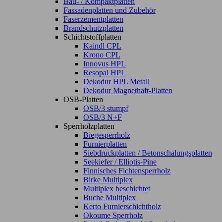
Bau- / Kompaktplatten
Fassadenplatten und Zubehör
Faserzementplatten
Brandschutzplatten
Schichtstoffplatten
Kaindl CPL
Krono CPL
Innovus HPL
Resopal HPL
Dekodur HPL Metall
Dekodur Magnethaft-Platten
OSB-Platten
OSB/3 stumpf
OSB/3 N+F
Sperrholzplatten
Biegesperrholz
Furnierplatten
Siebdruckplatten / Betonschalungsplatten
Seekiefer / Elliotis-Pine
Finnisches Fichtensperrholz
Birke Multiplex
Multiplex beschichtet
Buche Multiplex
Kerto Furnierschichtholz
Okoume Sperrholz