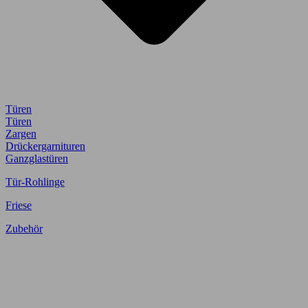
Türen
Türen
Zargen
Drückergarnituren
Ganzglastüren
Tür-Rohlinge
Friese
Zubehör