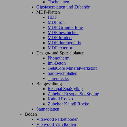
Tischplatten
Gipsfaserplatten und Zubehör
MDF-Platten
HDF
MDF roh
MDF Grundierfolie
MDF beschichtet
MDF furniert
MDF durchgefärbt
MDF exterior
Design- und Spezialplatten
Phonotherm
Imi-Beton
GetaCore Mineralwerkstoff
Sandwichplatten
Türendecks
Badgestaltung
Resopal SpaStyling
Zubehör Resopal SpaStyling
Kaindl Rocko
Zubehör Kaindl Rocko
Saunaplatten
Böden
Vitawood Parkettboden
Vitawood Vinylboden