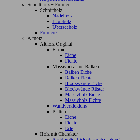
Schnittholz + Furnier
Schnittholz
Nadelholz
Laubholz
Überseeholz
Furniere
Altholz
Altholz Original
Furnier
Eiche
Fichte
Massivholz und Balken
Balken Eiche
Balken Fichte
Blockwände Eiche
Blockwände Rüster
Massivholz Eiche
Massivholz Fichte
Wandverkleidung
Platten
Eiche
Fichte
Erle
Holz mit Charakter
Profilbretter | Blockwandschalung