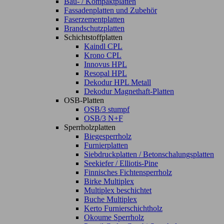
Bau- / Kompaktplatten
Fassadenplatten und Zubehör
Faserzementplatten
Brandschutzplatten
Schichtstoffplatten
Kaindl CPL
Krono CPL
Innovus HPL
Resopal HPL
Dekodur HPL Metall
Dekodur Magnethaft-Platten
OSB-Platten
OSB/3 stumpf
OSB/3 N+F
Sperrholzplatten
Biegesperrholz
Furnierplatten
Siebdruckplatten / Betonschalungsplatten
Seekiefer / Elliotis-Pine
Finnisches Fichtensperrholz
Birke Multiplex
Multiplex beschichtet
Buche Multiplex
Kerto Furnierschichtholz
Okoume Sperrholz