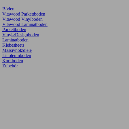
Böden
Vitawood Parkettboden
Vitawood Vinylboden
Vitawood Laminatboden
Parkettboden
Vinyl-/Designboden
Laminatboden
Klebesheets
Massivholzdiele
Linoleumboden
Korkboden
Zubehör