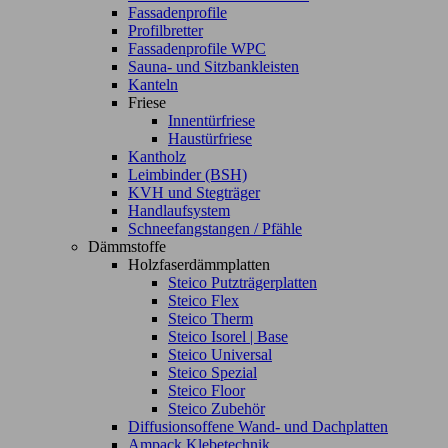
Fassadenprofile
Profilbretter
Fassadenprofile WPC
Sauna- und Sitzbankleisten
Kanteln
Friese
Innentürfriese
Haustürfriese
Kantholz
Leimbinder (BSH)
KVH und Stegträger
Handlaufsystem
Schneefangstangen / Pfähle
Dämmstoffe
Holzfaserdämmplatten
Steico Putzträgerplatten
Steico Flex
Steico Therm
Steico Isorel | Base
Steico Universal
Steico Spezial
Steico Floor
Steico Zubehör
Diffusionsoffene Wand- und Dachplatten
Ampack Klebetechnik