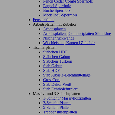
Pencil Cedar Combi Sperrholz
Pappel Sperrholz
Buche Sperrholz
Modellbau-Sperrholz
Fensterbänke
Arbeitsplatten mit Zubehör
Arbeitsplatten
Arbeitsplatten | Compactplatten Slim Line
Nischenrückwände
Wischleisten | Kanten | Zubehör
Tischlerplatten
Stäbchen HDF
Stäbchen Gabun
Stäbchen Türkern
Stab Gabun
Stab HDF
Stab Albasia-Leichtmittellage
CrossCore
Stab Dekor Weiß
Stab Echtholzfurniert
Massiv- und 3-Schichtplatten
1-Schicht / Massivholzplatten
3-Schicht Platten
5-Schicht Platten
Treppenstufenplatten