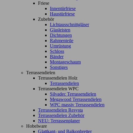
Friese
Innentürfriese
Haustürfriese
Zubehör
Lichtausschnittgläser
Glasleisten
Dichtungen
Rahmenteile
Umrüstung
Schloss
Bänder
Montageschaum
Sonstiges
Terrassendielen
Terrassendielen Holz
Terrassendielen
Terrassendielen WPC
Silvadec Terrassendielen
Megawood Terrassendielen
WPC massiv Terrassendielen
Terrassendielen Resysta
Terrassendielen Zubehör
NEU: Terrassenplaner
Hobelware
Glattkant- und Balkonbretter