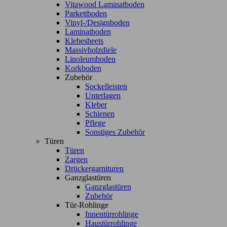
Vitawood Laminatboden
Parkettboden
Vinyl-/Designboden
Laminatboden
Klebesheets
Massivholzdiele
Linoleumboden
Korkboden
Zubehör
Sockelleisten
Unterlagen
Kleber
Schienen
Pflege
Sonstiges Zubehör
Türen
Türen
Zargen
Drückergarnituren
Ganzglastüren
Ganzglastüren
Zubehör
Tür-Rohlinge
Innentürrohlinge
Haustürrohlinge