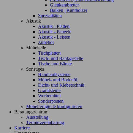
Glattkantbretter
Balken | Kanthölzer
Spezialitäten
Akustik
Akustik - Platten
Akustik - Paneele
Akustik - Leisten
Zubehör
Möbelteile
Tischplatten
Tisch- und Bankgestelle
Tische und Bänke
Sonstiges
Handlaufsysteme
Möbel- und Bodenöl
Dicht- und Klebetechnik
Granitsteine
Werbemittel
Sonderposten
Möbelfertigteile konfigurieren
Beratungszentrum
Ausstellung
Terminvereinbarung
Karriere