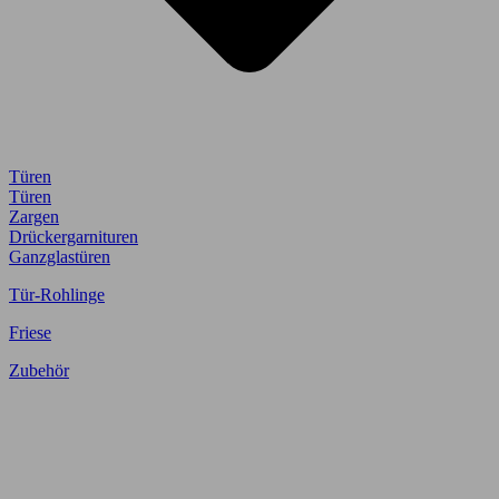
Türen
Türen
Zargen
Drückergarnituren
Ganzglastüren
Tür-Rohlinge
Friese
Zubehör