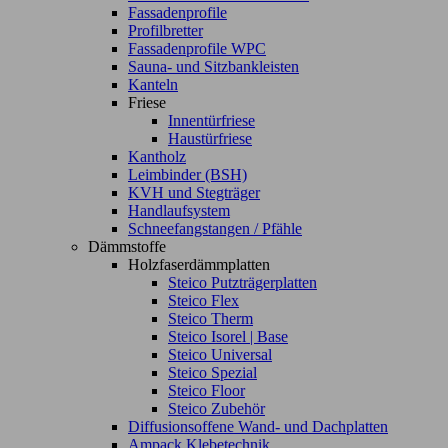
Fassadenprofile
Profilbretter
Fassadenprofile WPC
Sauna- und Sitzbankleisten
Kanteln
Friese
Innentürfriese
Haustürfriese
Kantholz
Leimbinder (BSH)
KVH und Stegträger
Handlaufsystem
Schneefangstangen / Pfähle
Dämmstoffe
Holzfaserdämmplatten
Steico Putzträgerplatten
Steico Flex
Steico Therm
Steico Isorel | Base
Steico Universal
Steico Spezial
Steico Floor
Steico Zubehör
Diffusionsoffene Wand- und Dachplatten
Ampack Klebetechnik