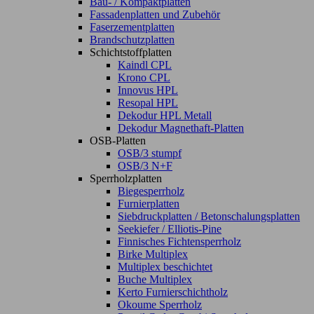
Bau- / Kompaktplatten
Fassadenplatten und Zubehör
Faserzementplatten
Brandschutzplatten
Schichtstoffplatten
Kaindl CPL
Krono CPL
Innovus HPL
Resopal HPL
Dekodur HPL Metall
Dekodur Magnethaft-Platten
OSB-Platten
OSB/3 stumpf
OSB/3 N+F
Sperrholzplatten
Biegesperrholz
Furnierplatten
Siebdruckplatten / Betonschalungsplatten
Seekiefer / Elliotis-Pine
Finnisches Fichtensperrholz
Birke Multiplex
Multiplex beschichtet
Buche Multiplex
Kerto Furnierschichtholz
Okoume Sperrholz