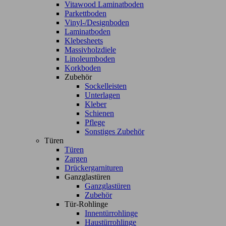
Vitawood Laminatboden
Parkettboden
Vinyl-/Designboden
Laminatboden
Klebesheets
Massivholzdiele
Linoleumboden
Korkboden
Zubehör
Sockelleisten
Unterlagen
Kleber
Schienen
Pflege
Sonstiges Zubehör
Türen
Türen
Zargen
Drückergarnituren
Ganzglastüren
Ganzglastüren
Zubehör
Tür-Rohlinge
Innentürrohlinge
Haustürrohlinge