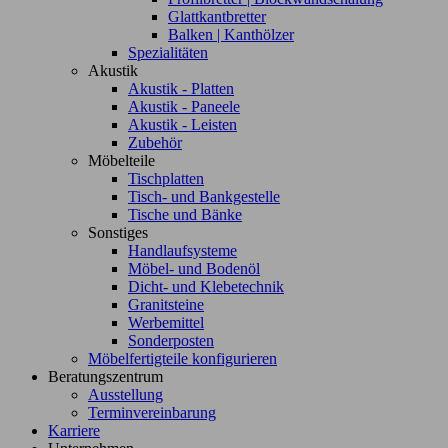
Glattkantbretter
Balken | Kanthölzer
Spezialitäten
Akustik
Akustik - Platten
Akustik - Paneele
Akustik - Leisten
Zubehör
Möbelteile
Tischplatten
Tisch- und Bankgestelle
Tische und Bänke
Sonstiges
Handlaufsysteme
Möbel- und Bodenöl
Dicht- und Klebetechnik
Granitsteine
Werbemittel
Sonderposten
Möbelfertigteile konfigurieren
Beratungszentrum
Ausstellung
Terminvereinbarung
Karriere