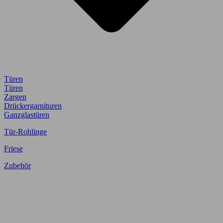
Türen
Türen
Zargen
Drückergarnituren
Ganzglastüren
Tür-Rohlinge
Friese
Zubehör