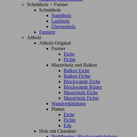
Schnittholz + Furnier
Schnittholz
Nadelholz
Laubholz
Überseeholz
Furniere
Altholz
Altholz Original
Furnier
Eiche
Fichte
Massivholz und Balken
Balken Eiche
Balken Fichte
Blockwände Eiche
Blockwände Rüster
Massivholz Eiche
Massivholz Fichte
Wandverkleidung
Platten
Eiche
Fichte
Erle
Holz mit Charakter
Profilbretter | Blockwandschalung