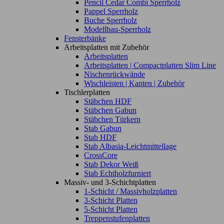
Pencil Cedar Combi Sperrholz
Pappel Sperrholz
Buche Sperrholz
Modellbau-Sperrholz
Fensterbänke
Arbeitsplatten mit Zubehör
Arbeitsplatten
Arbeitsplatten | Compactplatten Slim Line
Nischenrückwände
Wischleisten | Kanten | Zubehör
Tischlerplatten
Stäbchen HDF
Stäbchen Gabun
Stäbchen Türkern
Stab Gabun
Stab HDF
Stab Albasia-Leichtmittellage
CrossCore
Stab Dekor Weiß
Stab Echtholzfurniert
Massiv- und 3-Schichtplatten
1-Schicht / Massivholzplatten
3-Schicht Platten
5-Schicht Platten
Treppenstufenplatten