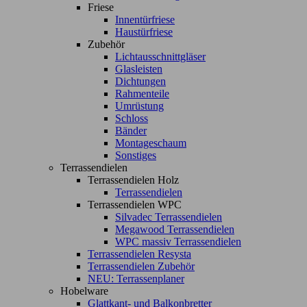
Friese
Innentürfriese
Haustürfriese
Zubehör
Lichtausschnittgläser
Glasleisten
Dichtungen
Rahmenteile
Umrüstung
Schloss
Bänder
Montageschaum
Sonstiges
Terrassendielen
Terrassendielen Holz
Terrassendielen
Terrassendielen WPC
Silvadec Terrassendielen
Megawood Terrassendielen
WPC massiv Terrassendielen
Terrassendielen Resysta
Terrassendielen Zubehör
NEU: Terrassenplaner
Hobelware
Glattkant- und Balkonbretter