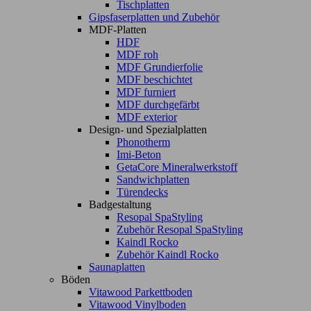
Tischplatten
Gipsfaserplatten und Zubehör
MDF-Platten
HDF
MDF roh
MDF Grundierfolie
MDF beschichtet
MDF furniert
MDF durchgefärbt
MDF exterior
Design- und Spezialplatten
Phonotherm
Imi-Beton
GetaCore Mineralwerkstoff
Sandwichplatten
Türendecks
Badgestaltung
Resopal SpaStyling
Zubehör Resopal SpaStyling
Kaindl Rocko
Zubehör Kaindl Rocko
Saunaplatten
Böden
Vitawood Parkettboden
Vitawood Vinylboden