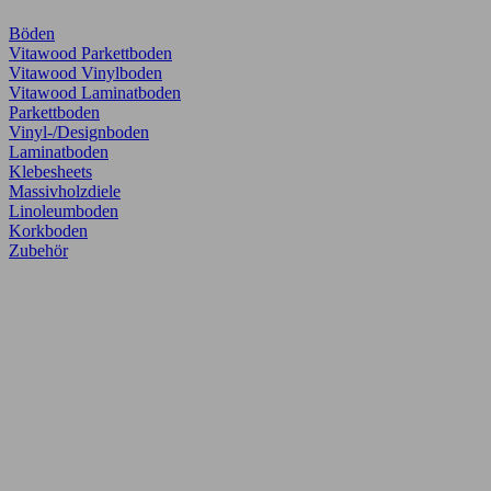
Böden
Vitawood Parkettboden
Vitawood Vinylboden
Vitawood Laminatboden
Parkettboden
Vinyl-/Designboden
Laminatboden
Klebesheets
Massivholzdiele
Linoleumboden
Korkboden
Zubehör