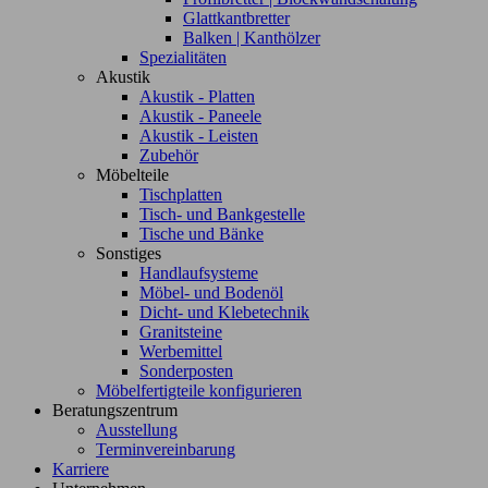
Glattkantbretter
Balken | Kanthölzer
Spezialitäten
Akustik
Akustik - Platten
Akustik - Paneele
Akustik - Leisten
Zubehör
Möbelteile
Tischplatten
Tisch- und Bankgestelle
Tische und Bänke
Sonstiges
Handlaufsysteme
Möbel- und Bodenöl
Dicht- und Klebetechnik
Granitsteine
Werbemittel
Sonderposten
Möbelfertigteile konfigurieren
Beratungszentrum
Ausstellung
Terminvereinbarung
Karriere