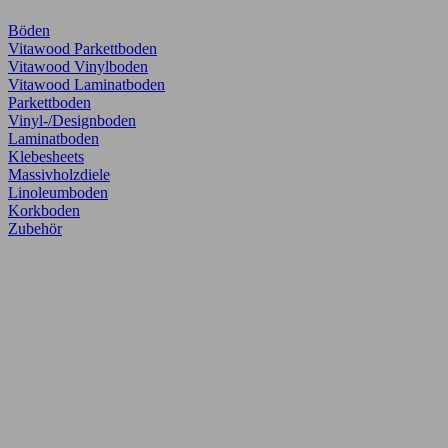
Böden
Vitawood Parkettboden
Vitawood Vinylboden
Vitawood Laminatboden
Parkettboden
Vinyl-/Designboden
Laminatboden
Klebesheets
Massivholzdiele
Linoleumboden
Korkboden
Zubehör