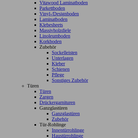
Vitawood Laminatboden
Parkettboden
Vinyl-/Designboden
Laminatboden
Klebesheets
Massivholzdiele
Linoleumboden
Korkboden
Zubehör
Sockelleisten
Unterlagen
Kleber
Schienen
Pflege
Sonstiges Zubehör
Türen
Türen
Zargen
Drückergarnituren
Ganzglastüren
Ganzglastüren
Zubehör
Tür-Rohlinge
Innentürrohlinge
Haustürrohlinge