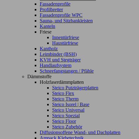
Fassadenprofile
Profilbretter
Fassadenprofile WPC
Sauna- und Sitzbankleisten
Kanteln
Friese
Innentürfriese
Haustürfriese
Kantholz
Leimbinder (BSH)
KVH und Stegträger
Handlaufsystem
Schneefangstangen / Pfähle
Dämmstoffe
Holzfaserdämmplatten
Steico Putzträgerplatten
Steico Flex
Steico Therm
Steico Isorel | Base
Steico Universal
Steico Spezial
Steico Floor
Steico Zubehör
Diffusionsoffene Wand- und Dachplatten
Ampack Klebetechnik