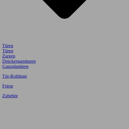
Türen
Türen
Zargen
Drückergarnituren
Ganzglastüren
Tür-Rohlinge
Friese
Zubehör