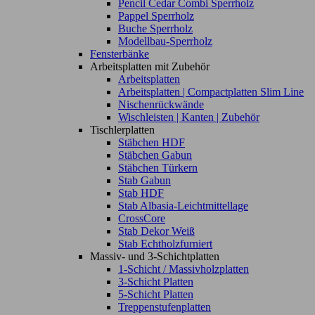
Pencil Cedar Combi Sperrholz
Pappel Sperrholz
Buche Sperrholz
Modellbau-Sperrholz
Fensterbänke
Arbeitsplatten mit Zubehör
Arbeitsplatten
Arbeitsplatten | Compactplatten Slim Line
Nischenrückwände
Wischleisten | Kanten | Zubehör
Tischlerplatten
Stäbchen HDF
Stäbchen Gabun
Stäbchen Türkern
Stab Gabun
Stab HDF
Stab Albasia-Leichtmittellage
CrossCore
Stab Dekor Weiß
Stab Echtholzfurniert
Massiv- und 3-Schichtplatten
1-Schicht / Massivholzplatten
3-Schicht Platten
5-Schicht Platten
Treppenstufenplatten