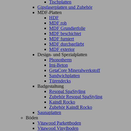
Tischplatten
Gipsfaserplatten und Zubehör
MDF-Platten
HDF
MDF roh
MDF Grundierfolie
MDF beschichtet
MDF furniert
MDF durchgefärbt
MDF exterior
Design- und Spezialplatten
Phonotherm
Imi-Beton
GetaCore Mineralwerkstoff
Sandwichplatten
Türendecks
Badgestaltung
Resopal SpaStyling
Zubehör Resopal SpaStyling
Kaindl Rocko
Zubehör Kaindl Rocko
Saunaplatten
Böden
Vitawood Parkettboden
Vitawood Vinylboden