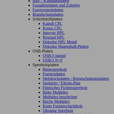
Bau- / Kompaktplatten
Fassadenplatten und Zubehör
Faserzementplatten
Brandschutzplatten
Schichtstoffplatten
Kaindl CPL
Krono CPL
Innovus HPL
Resopal HPL
Dekodur HPL Metall
Dekodur Magnethaft-Platten
OSB-Platten
OSB/3 stumpf
OSB/3 N+F
Sperrholzplatten
Biegesperrholz
Furnierplatten
Siebdruckplatten / Betonschalungsplatten
Seekiefer / Elliotis-Pine
Finnisches Fichtensperrholz
Birke Multiplex
Multiplex beschichtet
Buche Multiplex
Kerto Furnierschichtholz
Okoume Sperrholz