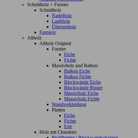
Schnittholz + Furnier
Schnittholz
Nadelholz
Laubholz
Überseeholz
Furniere
Altholz
Altholz Original
Furnier
Eiche
Fichte
Massivholz und Balken
Balken Eiche
Balken Fichte
Blockwände Eiche
Blockwände Rüster
Massivholz Eiche
Massivholz Fichte
Wandverkleidung
Platten
Eiche
Fichte
Erle
Holz mit Charakter
Profilbretter | Blockwandschalung