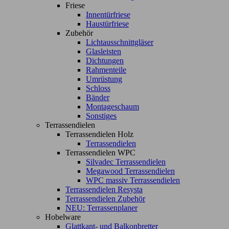
Friese
Innentürfriese
Haustürfriese
Zubehör
Lichtausschnittgläser
Glasleisten
Dichtungen
Rahmenteile
Umrüstung
Schloss
Bänder
Montageschaum
Sonstiges
Terrassendielen
Terrassendielen Holz
Terrassendielen
Terrassendielen WPC
Silvadec Terrassendielen
Megawood Terrassendielen
WPC massiv Terrassendielen
Terrassendielen Resysta
Terrassendielen Zubehör
NEU: Terrassenplaner
Hobelware
Glattkant- und Balkonbretter