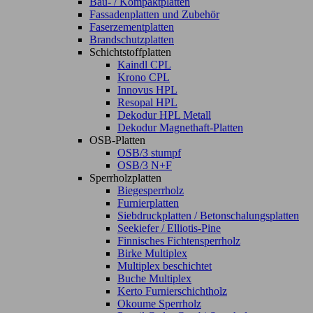
Bau- / Kompaktplatten
Fassadenplatten und Zubehör
Faserzementplatten
Brandschutzplatten
Schichtstoffplatten
Kaindl CPL
Krono CPL
Innovus HPL
Resopal HPL
Dekodur HPL Metall
Dekodur Magnethaft-Platten
OSB-Platten
OSB/3 stumpf
OSB/3 N+F
Sperrholzplatten
Biegesperrholz
Furnierplatten
Siebdruckplatten / Betonschalungsplatten
Seekiefer / Elliotis-Pine
Finnisches Fichtensperrholz
Birke Multiplex
Multiplex beschichtet
Buche Multiplex
Kerto Furnierschichtholz
Okoume Sperrholz