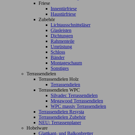
Friese
Innentürfriese
Haustürfriese
Zubehör
Lichtausschnittgläser
Glasleisten
Dichtungen
Rahmenteile
Umrüstung
Schloss
Bänder
Montageschaum
Sonstiges
Terrassendielen
Terrassendielen Holz
Terrassendielen
Terrassendielen WPC
Silvadec Terrassendielen
Megawood Terrassendielen
WPC massiv Terrassendielen
Terrassendielen Resysta
Terrassendielen Zubehör
NEU: Terrassenplaner
Hobelware
Glattkant- und Balkonbretter