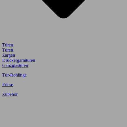
Türen
Türen
Zargen
Drückergarnituren
Ganzglastüren
Tür-Rohlinge
Friese
Zubehör