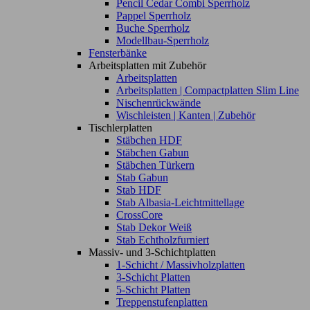
Pencil Cedar Combi Sperrholz
Pappel Sperrholz
Buche Sperrholz
Modellbau-Sperrholz
Fensterbänke
Arbeitsplatten mit Zubehör
Arbeitsplatten
Arbeitsplatten | Compactplatten Slim Line
Nischenrückwände
Wischleisten | Kanten | Zubehör
Tischlerplatten
Stäbchen HDF
Stäbchen Gabun
Stäbchen Türkern
Stab Gabun
Stab HDF
Stab Albasia-Leichtmittellage
CrossCore
Stab Dekor Weiß
Stab Echtholzfurniert
Massiv- und 3-Schichtplatten
1-Schicht / Massivholzplatten
3-Schicht Platten
5-Schicht Platten
Treppenstufenplatten