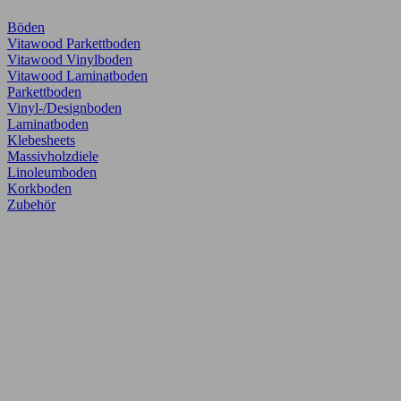
Böden
Vitawood Parkettboden
Vitawood Vinylboden
Vitawood Laminatboden
Parkettboden
Vinyl-/Designboden
Laminatboden
Klebesheets
Massivholzdiele
Linoleumboden
Korkboden
Zubehör