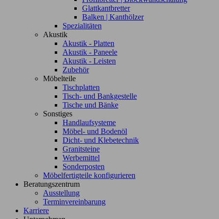
Glattkantbretter
Balken | Kanthölzer
Spezialitäten
Akustik
Akustik - Platten
Akustik - Paneele
Akustik - Leisten
Zubehör
Möbelteile
Tischplatten
Tisch- und Bankgestelle
Tische und Bänke
Sonstiges
Handlaufsysteme
Möbel- und Bodenöl
Dicht- und Klebetechnik
Granitsteine
Werbemittel
Sonderposten
Möbelfertigteile konfigurieren
Beratungszentrum
Ausstellung
Terminvereinbarung
Karriere