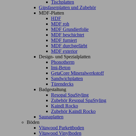
Tischplatten
Gipsfaserplatten und Zubehör
MDF-Platten
HDF
MDF roh
MDF Grundierfolie
MDF beschichtet
MDF furniert
MDF durchgefärbt
MDF exterior
Design- und Spezialplatten
Phonotherm
Imi-Beton
GetaCore Mineralwerkstoff
Sandwichplatten
Türendecks
Badgestaltung
Resopal SpaStyling
Zubehör Resopal SpaStyling
Kaindl Rocko
Zubehör Kaindl Rocko
Saunaplatten
Böden
Vitawood Parkettboden
Vitawood Vinylboden