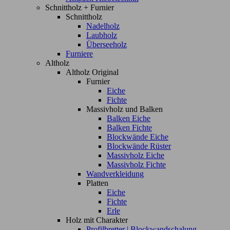
Schnittholz + Furnier
Schnittholz
Nadelholz
Laubholz
Überseeholz
Furniere
Altholz
Altholz Original
Furnier
Eiche
Fichte
Massivholz und Balken
Balken Eiche
Balken Fichte
Blockwände Eiche
Blockwände Rüster
Massivholz Eiche
Massivholz Fichte
Wandverkleidung
Platten
Eiche
Fichte
Erle
Holz mit Charakter
Profilbretter | Blockwandschalung