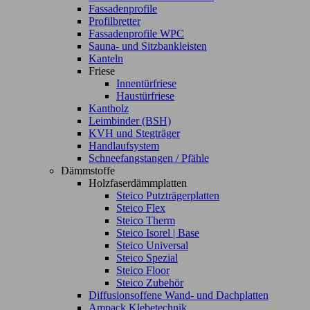
Fassadenprofile
Profilbretter
Fassadenprofile WPC
Sauna- und Sitzbankleisten
Kanteln
Friese
Innentürfriese
Haustürfriese
Kantholz
Leimbinder (BSH)
KVH und Stegträger
Handlaufsystem
Schneefangstangen / Pfähle
Dämmstoffe
Holzfaserdämmplatten
Steico Putzträgerplatten
Steico Flex
Steico Therm
Steico Isorel | Base
Steico Universal
Steico Spezial
Steico Floor
Steico Zubehör
Diffusionsoffene Wand- und Dachplatten
Ampack Klebetechnik