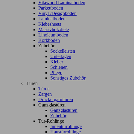
Vitawood Laminatboden
Parkettboden
Vinyl-/Designboden
Laminatboden
Klebesheets
Massivholzdiele
Linoleumboden
Korkboden
Zubehör
Sockelleisten
Unterlagen
Kleber
Schienen
Pflege
Sonstiges Zubehör
Türen
Türen
Zargen
Drückergarnituren
Ganzglastüren
Ganzglastüren
Zubehör
Tür-Rohlinge
Innentürrohlinge
Haustürrohlinge