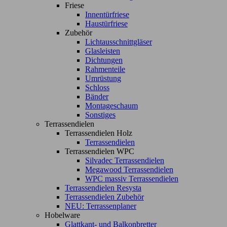
Friese
Innentürfriese
Haustürfriese
Zubehör
Lichtausschnittgläser
Glasleisten
Dichtungen
Rahmenteile
Umrüstung
Schloss
Bänder
Montageschaum
Sonstiges
Terrassendielen
Terrassendielen Holz
Terrassendielen
Terrassendielen WPC
Silvadec Terrassendielen
Megawood Terrassendielen
WPC massiv Terrassendielen
Terrassendielen Resysta
Terrassendielen Zubehör
NEU: Terrassenplaner
Hobelware
Glattkant- und Balkonbretter