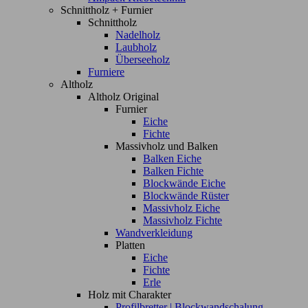
Schnittholz + Furnier
Schnittholz
Nadelholz
Laubholz
Überseeholz
Furniere
Altholz
Altholz Original
Furnier
Eiche
Fichte
Massivholz und Balken
Balken Eiche
Balken Fichte
Blockwände Eiche
Blockwände Rüster
Massivholz Eiche
Massivholz Fichte
Wandverkleidung
Platten
Eiche
Fichte
Erle
Holz mit Charakter
Profilbretter | Blockwandschalung