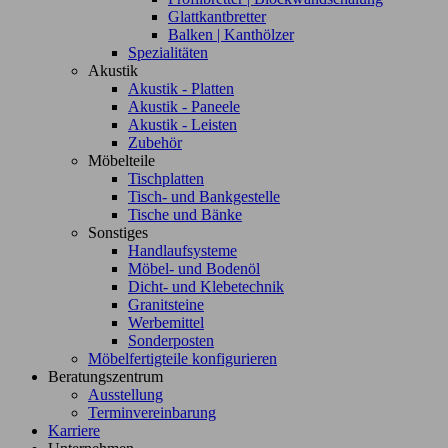
Glattkantbretter
Balken | Kanthölzer
Spezialitäten
Akustik
Akustik - Platten
Akustik - Paneele
Akustik - Leisten
Zubehör
Möbelteile
Tischplatten
Tisch- und Bankgestelle
Tische und Bänke
Sonstiges
Handlaufsysteme
Möbel- und Bodenöl
Dicht- und Klebetechnik
Granitsteine
Werbemittel
Sonderposten
Möbelfertigteile konfigurieren
Beratungszentrum
Ausstellung
Terminvereinbarung
Karriere