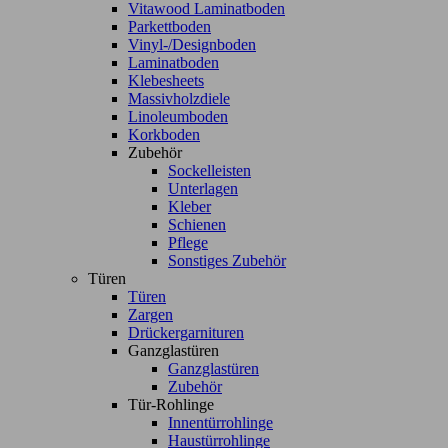
Vitawood Laminatboden
Parkettboden
Vinyl-/Designboden
Laminatboden
Klebesheets
Massivholzdiele
Linoleumboden
Korkboden
Zubehör
Sockelleisten
Unterlagen
Kleber
Schienen
Pflege
Sonstiges Zubehör
Türen
Türen
Zargen
Drückergarnituren
Ganzglastüren
Ganzglastüren
Zubehör
Tür-Rohlinge
Innentürrohlinge
Haustürrohlinge