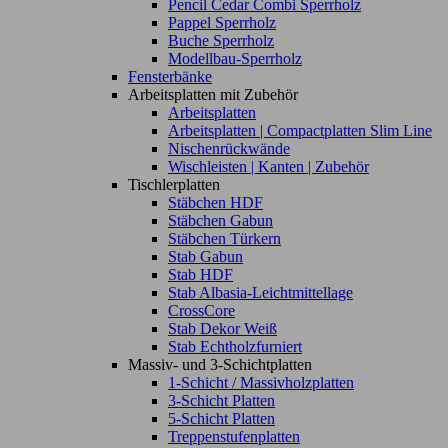
Pencil Cedar Combi Sperrholz
Pappel Sperrholz
Buche Sperrholz
Modellbau-Sperrholz
Fensterbänke
Arbeitsplatten mit Zubehör
Arbeitsplatten
Arbeitsplatten | Compactplatten Slim Line
Nischenrückwände
Wischleisten | Kanten | Zubehör
Tischlerplatten
Stäbchen HDF
Stäbchen Gabun
Stäbchen Türkern
Stab Gabun
Stab HDF
Stab Albasia-Leichtmittellage
CrossCore
Stab Dekor Weiß
Stab Echtholzfurniert
Massiv- und 3-Schichtplatten
1-Schicht / Massivholzplatten
3-Schicht Platten
5-Schicht Platten
Treppenstufenplatten