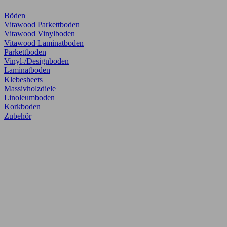
Böden
Vitawood Parkettboden
Vitawood Vinylboden
Vitawood Laminatboden
Parkettboden
Vinyl-/Designboden
Laminatboden
Klebesheets
Massivholzdiele
Linoleumboden
Korkboden
Zubehör