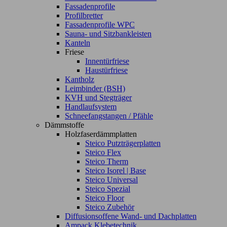
Fassadenprofile
Profilbretter
Fassadenprofile WPC
Sauna- und Sitzbankleisten
Kanteln
Friese
Innentürfriese
Haustürfriese
Kantholz
Leimbinder (BSH)
KVH und Stegträger
Handlaufsystem
Schneefangstangen / Pfähle
Dämmstoffe
Holzfaserdämmplatten
Steico Putzträgerplatten
Steico Flex
Steico Therm
Steico Isorel | Base
Steico Universal
Steico Spezial
Steico Floor
Steico Zubehör
Diffusionsoffene Wand- und Dachplatten
Ampack Klebetechnik