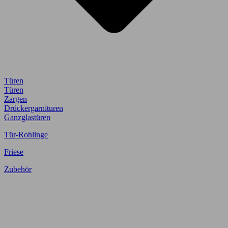
Türen
Türen
Zargen
Drückergarnituren
Ganzglastüren
Tür-Rohlinge
Friese
Zubehör