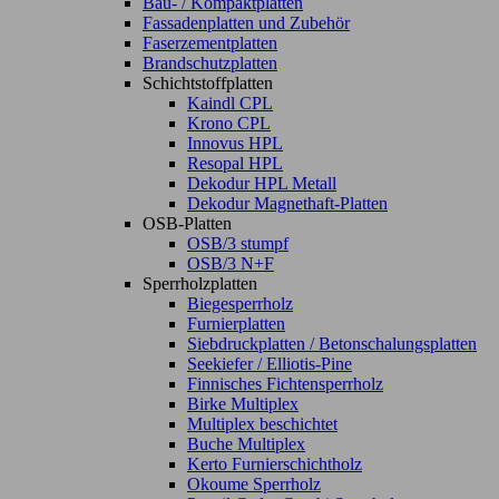
Bau- / Kompaktplatten
Fassadenplatten und Zubehör
Faserzementplatten
Brandschutzplatten
Schichtstoffplatten
Kaindl CPL
Krono CPL
Innovus HPL
Resopal HPL
Dekodur HPL Metall
Dekodur Magnethaft-Platten
OSB-Platten
OSB/3 stumpf
OSB/3 N+F
Sperrholzplatten
Biegesperrholz
Furnierplatten
Siebdruckplatten / Betonschalungsplatten
Seekiefer / Elliotis-Pine
Finnisches Fichtensperrholz
Birke Multiplex
Multiplex beschichtet
Buche Multiplex
Kerto Furnierschichtholz
Okoume Sperrholz