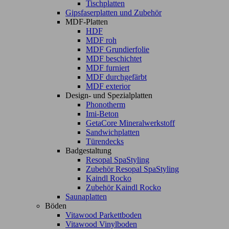
Tischplatten
Gipsfaserplatten und Zubehör
MDF-Platten
HDF
MDF roh
MDF Grundierfolie
MDF beschichtet
MDF furniert
MDF durchgefärbt
MDF exterior
Design- und Spezialplatten
Phonotherm
Imi-Beton
GetaCore Mineralwerkstoff
Sandwichplatten
Türendecks
Badgestaltung
Resopal SpaStyling
Zubehör Resopal SpaStyling
Kaindl Rocko
Zubehör Kaindl Rocko
Saunaplatten
Böden
Vitawood Parkettboden
Vitawood Vinylboden