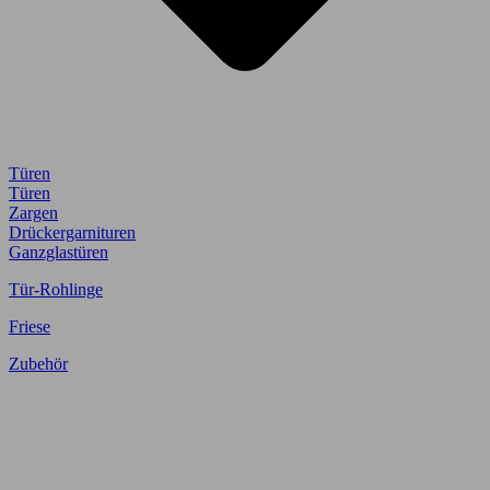
Türen
Türen
Zargen
Drückergarnituren
Ganzglastüren
Tür-Rohlinge
Friese
Zubehör