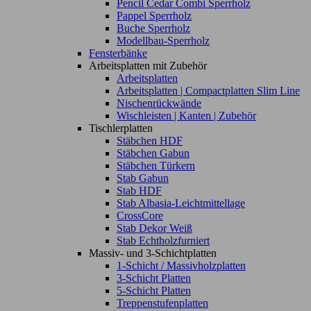
Pencil Cedar Combi Sperrholz
Pappel Sperrholz
Buche Sperrholz
Modellbau-Sperrholz
Fensterbänke
Arbeitsplatten mit Zubehör
Arbeitsplatten
Arbeitsplatten | Compactplatten Slim Line
Nischenrückwände
Wischleisten | Kanten | Zubehör
Tischlerplatten
Stäbchen HDF
Stäbchen Gabun
Stäbchen Türkern
Stab Gabun
Stab HDF
Stab Albasia-Leichtmittellage
CrossCore
Stab Dekor Weiß
Stab Echtholzfurniert
Massiv- und 3-Schichtplatten
1-Schicht / Massivholzplatten
3-Schicht Platten
5-Schicht Platten
Treppenstufenplatten