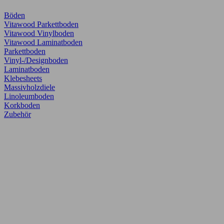
Böden
Vitawood Parkettboden
Vitawood Vinylboden
Vitawood Laminatboden
Parkettboden
Vinyl-/Designboden
Laminatboden
Klebesheets
Massivholzdiele
Linoleumboden
Korkboden
Zubehör