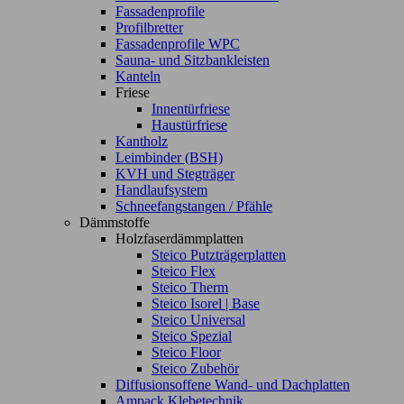
Fassadenprofile
Profilbretter
Fassadenprofile WPC
Sauna- und Sitzbankleisten
Kanteln
Friese
Innentürfriese
Haustürfriese
Kantholz
Leimbinder (BSH)
KVH und Stegträger
Handlaufsystem
Schneefangstangen / Pfähle
Dämmstoffe
Holzfaserdämmplatten
Steico Putzträgerplatten
Steico Flex
Steico Therm
Steico Isorel | Base
Steico Universal
Steico Spezial
Steico Floor
Steico Zubehör
Diffusionsoffene Wand- und Dachplatten
Ampack Klebetechnik