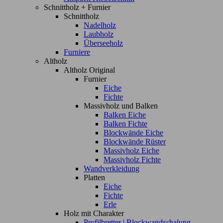
Schnittholz + Furnier
Schnittholz
Nadelholz
Laubholz
Überseeholz
Furniere
Altholz
Altholz Original
Furnier
Eiche
Fichte
Massivholz und Balken
Balken Eiche
Balken Fichte
Blockwände Eiche
Blockwände Rüster
Massivholz Eiche
Massivholz Fichte
Wandverkleidung
Platten
Eiche
Fichte
Erle
Holz mit Charakter
Profilbretter | Blockwandschalung