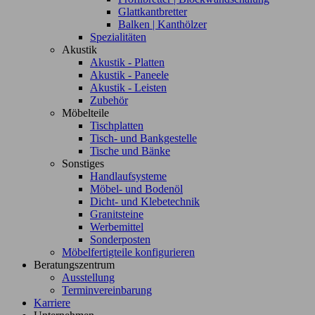
Glattkantbretter
Balken | Kanthölzer
Spezialitäten
Akustik
Akustik - Platten
Akustik - Paneele
Akustik - Leisten
Zubehör
Möbelteile
Tischplatten
Tisch- und Bankgestelle
Tische und Bänke
Sonstiges
Handlaufsysteme
Möbel- und Bodenöl
Dicht- und Klebetechnik
Granitsteine
Werbemittel
Sonderposten
Möbelfertigteile konfigurieren
Beratungszentrum
Ausstellung
Terminvereinbarung
Karriere