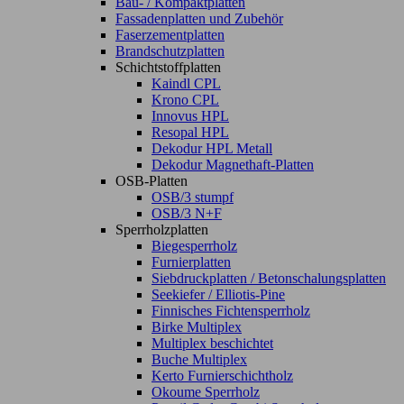
Bau- / Kompaktplatten
Fassadenplatten und Zubehör
Faserzementplatten
Brandschutzplatten
Schichtstoffplatten
Kaindl CPL
Krono CPL
Innovus HPL
Resopal HPL
Dekodur HPL Metall
Dekodur Magnethaft-Platten
OSB-Platten
OSB/3 stumpf
OSB/3 N+F
Sperrholzplatten
Biegesperrholz
Furnierplatten
Siebdruckplatten / Betonschalungsplatten
Seekiefer / Elliotis-Pine
Finnisches Fichtensperrholz
Birke Multiplex
Multiplex beschichtet
Buche Multiplex
Kerto Furnierschichtholz
Okoume Sperrholz