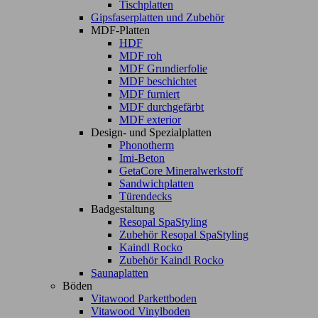
Tischplatten
Gipsfaserplatten und Zubehör
MDF-Platten
HDF
MDF roh
MDF Grundierfolie
MDF beschichtet
MDF furniert
MDF durchgefärbt
MDF exterior
Design- und Spezialplatten
Phonotherm
Imi-Beton
GetaCore Mineralwerkstoff
Sandwichplatten
Türendecks
Badgestaltung
Resopal SpaStyling
Zubehör Resopal SpaStyling
Kaindl Rocko
Zubehör Kaindl Rocko
Saunaplatten
Böden
Vitawood Parkettboden
Vitawood Vinylboden