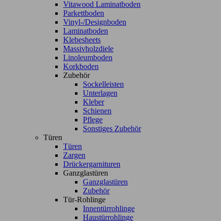
Vitawood Laminatboden
Parkettboden
Vinyl-/Designboden
Laminatboden
Klebesheets
Massivholzdiele
Linoleumboden
Korkboden
Zubehör
Sockelleisten
Unterlagen
Kleber
Schienen
Pflege
Sonstiges Zubehör
Türen
Türen
Zargen
Drückergarnituren
Ganzglastüren
Ganzglastüren
Zubehör
Tür-Rohlinge
Innentürrohlinge
Haustürrohlinge