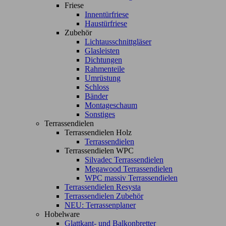
Friese
Innentürfriese
Haustürfriese
Zubehör
Lichtausschnittgläser
Glasleisten
Dichtungen
Rahmenteile
Umrüstung
Schloss
Bänder
Montageschaum
Sonstiges
Terrassendielen
Terrassendielen Holz
Terrassendielen
Terrassendielen WPC
Silvadec Terrassendielen
Megawood Terrassendielen
WPC massiv Terrassendielen
Terrassendielen Resysta
Terrassendielen Zubehör
NEU: Terrassenplaner
Hobelware
Glattkant- und Balkonbretter