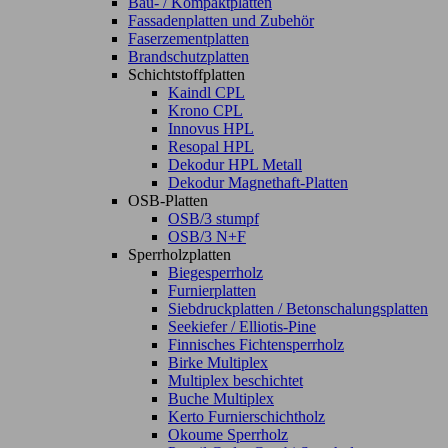
Bau- / Kompaktplatten
Fassadenplatten und Zubehör
Faserzementplatten
Brandschutzplatten
Schichtstoffplatten
Kaindl CPL
Krono CPL
Innovus HPL
Resopal HPL
Dekodur HPL Metall
Dekodur Magnethaft-Platten
OSB-Platten
OSB/3 stumpf
OSB/3 N+F
Sperrholzplatten
Biegesperrholz
Furnierplatten
Siebdruckplatten / Betonschalungsplatten
Seekiefer / Elliotis-Pine
Finnisches Fichtensperrholz
Birke Multiplex
Multiplex beschichtet
Buche Multiplex
Kerto Furnierschichtholz
Okoume Sperrholz