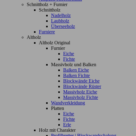
Schnittholz + Furnier
Schnittholz
Nadelholz
Laubholz
Überseeholz
Furniere
Altholz
Altholz Original
Furnier
Eiche
Fichte
Massivholz und Balken
Balken Eiche
Balken Fichte
Blockwände Eiche
Blockwände Rüster
Massivholz Eiche
Massivholz Fichte
Wandverkleidung
Platten
Eiche
Fichte
Erle
Holz mit Charakter
Profilbretter | Blockwandschalung