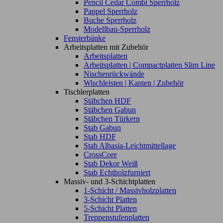
Pencil Cedar Combi Sperrholz
Pappel Sperrholz
Buche Sperrholz
Modellbau-Sperrholz
Fensterbänke
Arbeitsplatten mit Zubehör
Arbeitsplatten
Arbeitsplatten | Compactplatten Slim Line
Nischenrückwände
Wischleisten | Kanten | Zubehör
Tischlerplatten
Stäbchen HDF
Stäbchen Gabun
Stäbchen Türkern
Stab Gabun
Stab HDF
Stab Albasia-Leichtmittellage
CrossCore
Stab Dekor Weiß
Stab Echtholzfurniert
Massiv- und 3-Schichtplatten
1-Schicht / Massivholzplatten
3-Schicht Platten
5-Schicht Platten
Treppenstufenplatten