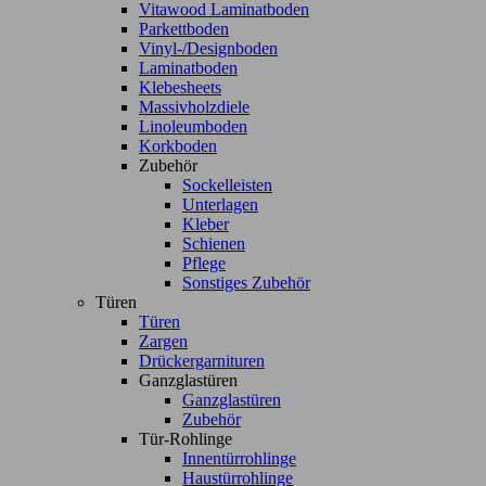
Vitawood Laminatboden
Parkettboden
Vinyl-/Designboden
Laminatboden
Klebesheets
Massivholzdiele
Linoleumboden
Korkboden
Zubehör
Sockelleisten
Unterlagen
Kleber
Schienen
Pflege
Sonstiges Zubehör
Türen
Türen
Zargen
Drückergarnituren
Ganzglastüren
Ganzglastüren
Zubehör
Tür-Rohlinge
Innentürrohlinge
Haustürrohlinge