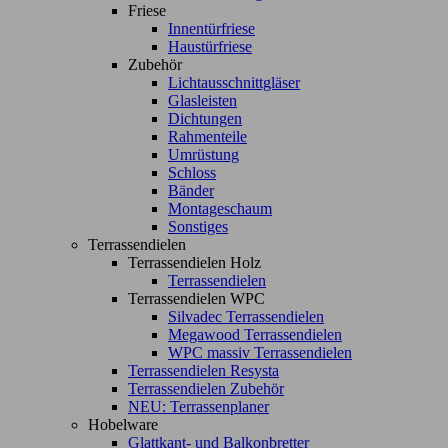
Friese
Innentürfriese
Haustürfriese
Zubehör
Lichtausschnittgläser
Glasleisten
Dichtungen
Rahmenteile
Umrüstung
Schloss
Bänder
Montageschaum
Sonstiges
Terrassendielen
Terrassendielen Holz
Terrassendielen
Terrassendielen WPC
Silvadec Terrassendielen
Megawood Terrassendielen
WPC massiv Terrassendielen
Terrassendielen Resysta
Terrassendielen Zubehör
NEU: Terrassenplaner
Hobelware
Glattkant- und Balkonbretter