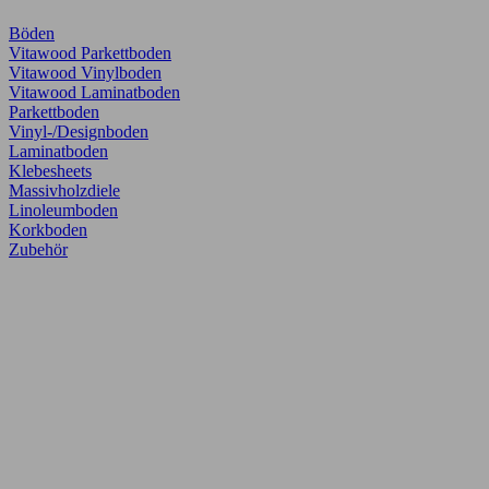
Böden
Vitawood Parkettboden
Vitawood Vinylboden
Vitawood Laminatboden
Parkettboden
Vinyl-/Designboden
Laminatboden
Klebesheets
Massivholzdiele
Linoleumboden
Korkboden
Zubehör