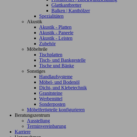
Glattkantbretter
Balken | Kanthölzer
Spezialitäten
Akustik
Akustik - Platten
Akustik - Paneele
Akustik - Leisten
Zubehör
Möbelteile
Tischplatten
Tisch- und Bankgestelle
Tische und Bänke
Sonstiges
Handlaufsysteme
Möbel- und Bodenöl
Dicht- und Klebetechnik
Granitsteine
Werbemittel
Sonderposten
Möbelfertigteile konfigurieren
Beratungszentrum
Ausstellung
Terminvereinbarung
Karriere