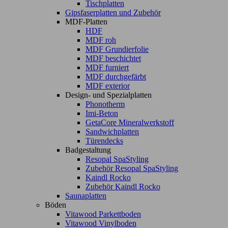
Tischplatten
Gipsfaserplatten und Zubehör
MDF-Platten
HDF
MDF roh
MDF Grundierfolie
MDF beschichtet
MDF furniert
MDF durchgefärbt
MDF exterior
Design- und Spezialplatten
Phonotherm
Imi-Beton
GetaCore Mineralwerkstoff
Sandwichplatten
Türendecks
Badgestaltung
Resopal SpaStyling
Zubehör Resopal SpaStyling
Kaindl Rocko
Zubehör Kaindl Rocko
Saunaplatten
Böden
Vitawood Parkettboden
Vitawood Vinylboden