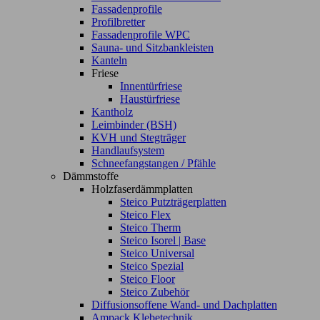
Fassadenprofile
Profilbretter
Fassadenprofile WPC
Sauna- und Sitzbankleisten
Kanteln
Friese
Innentürfriese
Haustürfriese
Kantholz
Leimbinder (BSH)
KVH und Stegträger
Handlaufsystem
Schneefangstangen / Pfähle
Dämmstoffe
Holzfaserdämmplatten
Steico Putzträgerplatten
Steico Flex
Steico Therm
Steico Isorel | Base
Steico Universal
Steico Spezial
Steico Floor
Steico Zubehör
Diffusionsoffene Wand- und Dachplatten
Ampack Klebetechnik