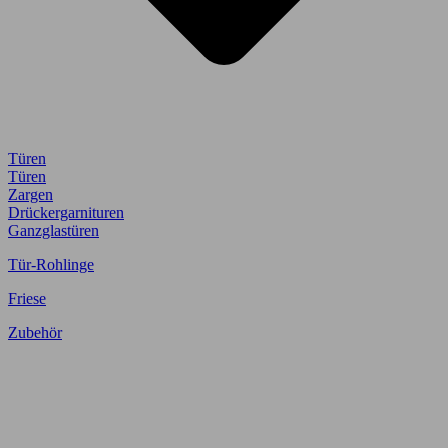
Türen
Türen
Zargen
Drückergarnituren
Ganzglastüren
Tür-Rohlinge
Friese
Zubehör