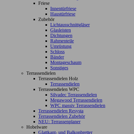
Friese
Innentürfriese
Haustürfriese
Zubehör
Lichtausschnittgläser
Glasleisten
Dichtungen
Rahmenteile
Umrüstung
Schloss
Bänder
Montageschaum
Sonstiges
Terrassendielen
Terrassendielen Holz
Terrassendielen
Terrassendielen WPC
Silvadec Terrassendielen
Megawood Terrassendielen
WPC massiv Terrassendielen
Terrassendielen Resysta
Terrassendielen Zubehör
NEU: Terrassenplaner
Hobelware
Glattkant- und Balkonbretter