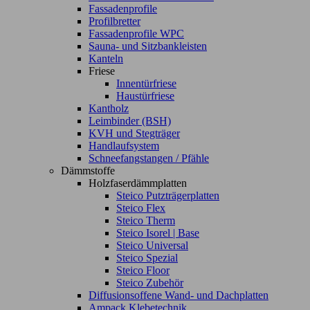
Fassadenprofile
Profilbretter
Fassadenprofile WPC
Sauna- und Sitzbankleisten
Kanteln
Friese
Innentürfriese
Haustürfriese
Kantholz
Leimbinder (BSH)
KVH und Stegträger
Handlaufsystem
Schneefangstangen / Pfähle
Dämmstoffe
Holzfaserdämmplatten
Steico Putzträgerplatten
Steico Flex
Steico Therm
Steico Isorel | Base
Steico Universal
Steico Spezial
Steico Floor
Steico Zubehör
Diffusionsoffene Wand- und Dachplatten
Ampack Klebetechnik