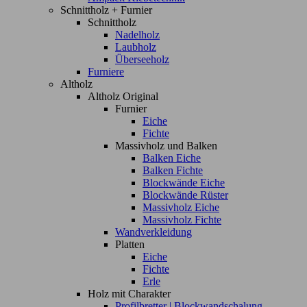
Schnittholz + Furnier
Schnittholz
Nadelholz
Laubholz
Überseeholz
Furniere
Altholz
Altholz Original
Furnier
Eiche
Fichte
Massivholz und Balken
Balken Eiche
Balken Fichte
Blockwände Eiche
Blockwände Rüster
Massivholz Eiche
Massivholz Fichte
Wandverkleidung
Platten
Eiche
Fichte
Erle
Holz mit Charakter
Profilbretter | Blockwandschalung