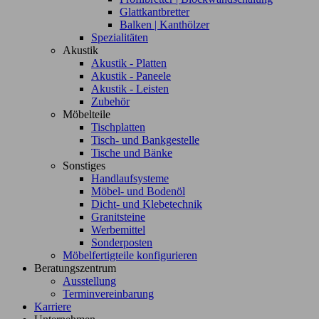
Glattkantbretter
Balken | Kanthölzer
Spezialitäten
Akustik
Akustik - Platten
Akustik - Paneele
Akustik - Leisten
Zubehör
Möbelteile
Tischplatten
Tisch- und Bankgestelle
Tische und Bänke
Sonstiges
Handlaufsysteme
Möbel- und Bodenöl
Dicht- und Klebetechnik
Granitsteine
Werbemittel
Sonderposten
Möbelfertigteile konfigurieren
Beratungszentrum
Ausstellung
Terminvereinbarung
Karriere