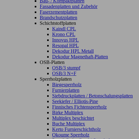
Bau- / Kompaktplatten
Fassadenplatten und Zubehör
Faserzementplatten
Brandschutzplatten
Schichtstoffplatten
Kaindl CPL
Krono CPL
Innovus HPL
Resopal HPL
Dekodur HPL Metall
Dekodur Magnethaft-Platten
OSB-Platten
OSB/3 stumpf
OSB/3 N+F
Sperrholzplatten
Biegesperrholz
Furnierplatten
Siebdruckplatten / Betonschalungsplatten
Seekiefer / Elliotis-Pine
Finnisches Fichtensperrholz
Birke Multiplex
Multiplex beschichtet
Buche Multiplex
Kerto Furnierschichtholz
Okoume Sperrholz