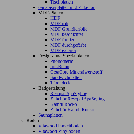
Tischplatten
Gipsfaserplatten und Zubehör
MDF-Platten
HDF
MDF roh
MDF Grundierfolie
MDF beschichtet
MDF furniert
MDF durchgefärbt
MDF exterior
Design- und Spezialplatten
Phonotherm
Imi-Beton
GetaCore Mineralwerkstoff
Sandwichplatten
Türendecks
Badgestaltung
Resopal SpaStyling
Zubehör Resopal SpaStyling
Kaindl Rocko
Zubehör Kaindl Rocko
Saunaplatten
Böden
Vitawood Parkettboden
Vitawood Vinylboden