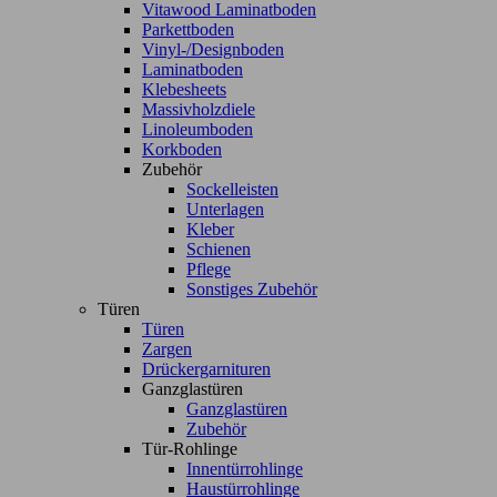
Vitawood Laminatboden
Parkettboden
Vinyl-/Designboden
Laminatboden
Klebesheets
Massivholzdiele
Linoleumboden
Korkboden
Zubehör
Sockelleisten
Unterlagen
Kleber
Schienen
Pflege
Sonstiges Zubehör
Türen
Türen
Zargen
Drückergarnituren
Ganzglastüren
Ganzglastüren
Zubehör
Tür-Rohlinge
Innentürrohlinge
Haustürrohlinge