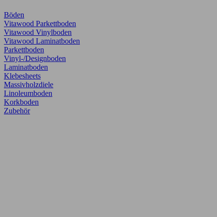
Böden
Vitawood Parkettboden
Vitawood Vinylboden
Vitawood Laminatboden
Parkettboden
Vinyl-/Designboden
Laminatboden
Klebesheets
Massivholzdiele
Linoleumboden
Korkboden
Zubehör