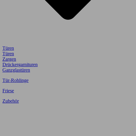
Türen
Türen
Zargen
Drückergarnituren
Ganzglastüren
Tür-Rohlinge
Friese
Zubehör