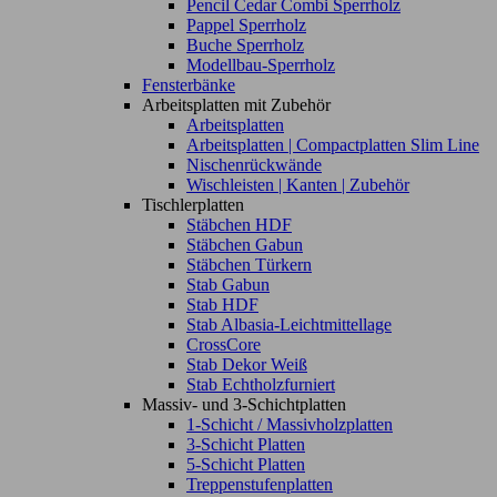
Pencil Cedar Combi Sperrholz
Pappel Sperrholz
Buche Sperrholz
Modellbau-Sperrholz
Fensterbänke
Arbeitsplatten mit Zubehör
Arbeitsplatten
Arbeitsplatten | Compactplatten Slim Line
Nischenrückwände
Wischleisten | Kanten | Zubehör
Tischlerplatten
Stäbchen HDF
Stäbchen Gabun
Stäbchen Türkern
Stab Gabun
Stab HDF
Stab Albasia-Leichtmittellage
CrossCore
Stab Dekor Weiß
Stab Echtholzfurniert
Massiv- und 3-Schichtplatten
1-Schicht / Massivholzplatten
3-Schicht Platten
5-Schicht Platten
Treppenstufenplatten