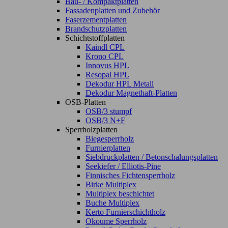
Bau- / Kompaktplatten
Fassadenplatten und Zubehör
Faserzementplatten
Brandschutzplatten
Schichtstoffplatten
Kaindl CPL
Krono CPL
Innovus HPL
Resopal HPL
Dekodur HPL Metall
Dekodur Magnethaft-Platten
OSB-Platten
OSB/3 stumpf
OSB/3 N+F
Sperrholzplatten
Biegesperrholz
Furnierplatten
Siebdruckplatten / Betonschalungsplatten
Seekiefer / Elliotis-Pine
Finnisches Fichtensperrholz
Birke Multiplex
Multiplex beschichtet
Buche Multiplex
Kerto Furnierschichtholz
Okoume Sperrholz