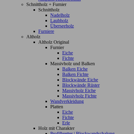
Schnittholz + Furnier
Schnittholz
Nadelholz
Laubholz
Überseeholz
Furniere
Altholz
Altholz Original
Furnier
Eiche
Fichte
Massivholz und Balken
Balken Eiche
Balken Fichte
Blockwände Eiche
Blockwände Rüster
Massivholz Eiche
Massivholz Fichte
Wandverkleidung
Platten
Eiche
Fichte
Erle
Holz mit Charakter
Profilbretter | Blockwandschalung