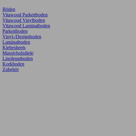
Böden
Vitawood Parkettboden
Vitawood Vinylboden
Vitawood Laminatboden
Parkettboden
Vinyl-/Designboden
Laminatboden
Klebesheets
Massivholzdiele
Linoleumboden
Korkboden
Zubehör