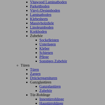
Vitawood Laminatboden
Parkettboden
Vinyl-/Designboden
Laminatboden
Klebesheets
Massivholzdiele
Linoleumboden
Korkboden
Zubehör
Sockelleisten
Unterlagen
Kleber
Schienen
Pflege
Sonstiges Zubehör
Türen
Türen
Zargen
Drückergarnituren
Ganzglastüren
Ganzglastüren
Zubehör
Tür-Rohlinge
Innentürrohlinge
Haustürrohlinge