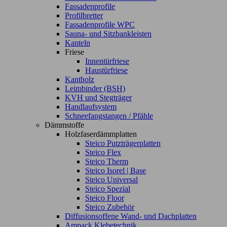
Fassadenprofile
Profilbretter
Fassadenprofile WPC
Sauna- und Sitzbankleisten
Kanteln
Friese
Innentürfriese
Haustürfriese
Kantholz
Leimbinder (BSH)
KVH und Stegträger
Handlaufsystem
Schneefangstangen / Pfähle
Dämmstoffe
Holzfaserdämmplatten
Steico Putzträgerplatten
Steico Flex
Steico Therm
Steico Isorel | Base
Steico Universal
Steico Spezial
Steico Floor
Steico Zubehör
Diffusionsoffene Wand- und Dachplatten
Ampack Klebetechnik