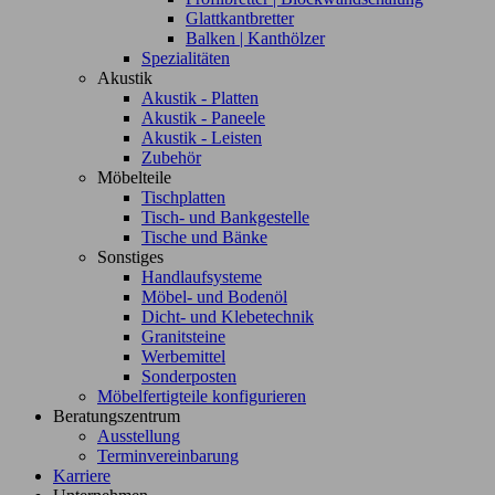
Glattkantbretter
Balken | Kanthölzer
Spezialitäten
Akustik
Akustik - Platten
Akustik - Paneele
Akustik - Leisten
Zubehör
Möbelteile
Tischplatten
Tisch- und Bankgestelle
Tische und Bänke
Sonstiges
Handlaufsysteme
Möbel- und Bodenöl
Dicht- und Klebetechnik
Granitsteine
Werbemittel
Sonderposten
Möbelfertigteile konfigurieren
Beratungszentrum
Ausstellung
Terminvereinbarung
Karriere