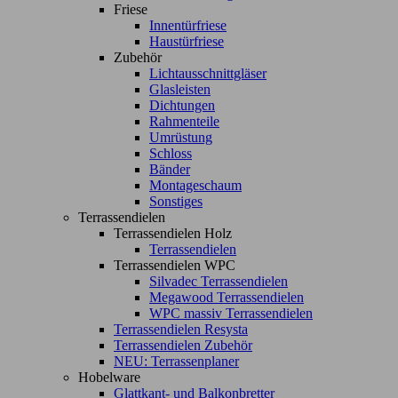
Friese
Innentürfriese
Haustürfriese
Zubehör
Lichtausschnittgläser
Glasleisten
Dichtungen
Rahmenteile
Umrüstung
Schloss
Bänder
Montageschaum
Sonstiges
Terrassendielen
Terrassendielen Holz
Terrassendielen
Terrassendielen WPC
Silvadec Terrassendielen
Megawood Terrassendielen
WPC massiv Terrassendielen
Terrassendielen Resysta
Terrassendielen Zubehör
NEU: Terrassenplaner
Hobelware
Glattkant- und Balkonbretter