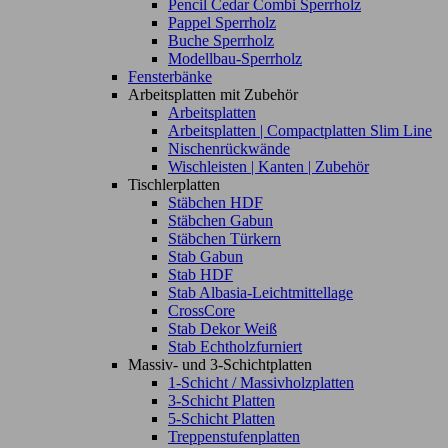
Pencil Cedar Combi Sperrholz
Pappel Sperrholz
Buche Sperrholz
Modellbau-Sperrholz
Fensterbänke
Arbeitsplatten mit Zubehör
Arbeitsplatten
Arbeitsplatten | Compactplatten Slim Line
Nischenrückwände
Wischleisten | Kanten | Zubehör
Tischlerplatten
Stäbchen HDF
Stäbchen Gabun
Stäbchen Türkern
Stab Gabun
Stab HDF
Stab Albasia-Leichtmittellage
CrossCore
Stab Dekor Weiß
Stab Echtholzfurniert
Massiv- und 3-Schichtplatten
1-Schicht / Massivholzplatten
3-Schicht Platten
5-Schicht Platten
Treppenstufenplatten