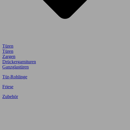
Türen
Türen
Zargen
Drückergarnituren
Ganzglastüren
Tür-Rohlinge
Friese
Zubehör