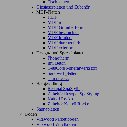
Tischplatten
Gipsfaserplatten und Zubehör
MDF-Platten
HDF
MDF roh
MDF Grundierfolie
MDF beschichtet
MDF furniert
MDF durchgefärbt
MDF exterior
Design- und Spezialplatten
Phonotherm
Imi-Beton
GetaCore Mineralwerkstoff
Sandwichplatten
Türendecks
Badgestaltung
Resopal SpaStyling
Zubehör Resopal SpaStyling
Kaindl Rocko
Zubehör Kaindl Rocko
Saunaplatten
Böden
Vitawood Parkettboden
Vitawood Vinylboden