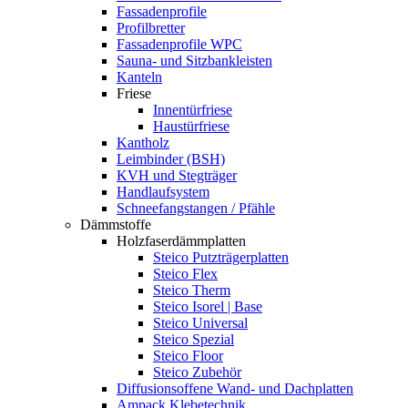
Fassadenprofile
Profilbretter
Fassadenprofile WPC
Sauna- und Sitzbankleisten
Kanteln
Friese
Innentürfriese
Haustürfriese
Kantholz
Leimbinder (BSH)
KVH und Stegträger
Handlaufsystem
Schneefangstangen / Pfähle
Dämmstoffe
Holzfaserdämmplatten
Steico Putzträgerplatten
Steico Flex
Steico Therm
Steico Isorel | Base
Steico Universal
Steico Spezial
Steico Floor
Steico Zubehör
Diffusionsoffene Wand- und Dachplatten
Ampack Klebetechnik