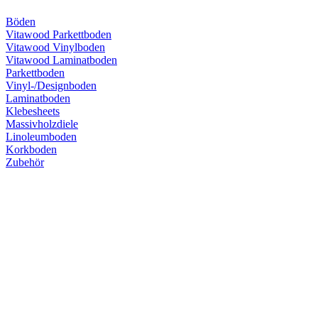
Böden
Vitawood Parkettboden
Vitawood Vinylboden
Vitawood Laminatboden
Parkettboden
Vinyl-/Designboden
Laminatboden
Klebesheets
Massivholzdiele
Linoleumboden
Korkboden
Zubehör