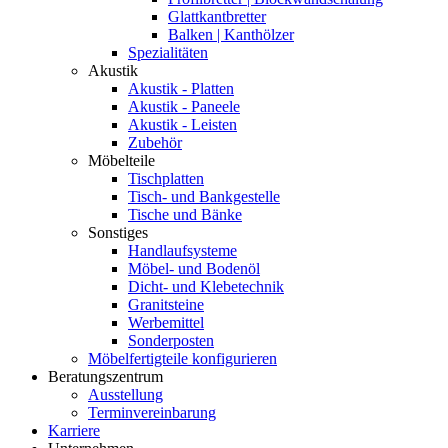
Glattkantbretter
Balken | Kanthölzer
Spezialitäten
Akustik
Akustik - Platten
Akustik - Paneele
Akustik - Leisten
Zubehör
Möbelteile
Tischplatten
Tisch- und Bankgestelle
Tische und Bänke
Sonstiges
Handlaufsysteme
Möbel- und Bodenöl
Dicht- und Klebetechnik
Granitsteine
Werbemittel
Sonderposten
Möbelfertigteile konfigurieren
Beratungszentrum
Ausstellung
Terminvereinbarung
Karriere