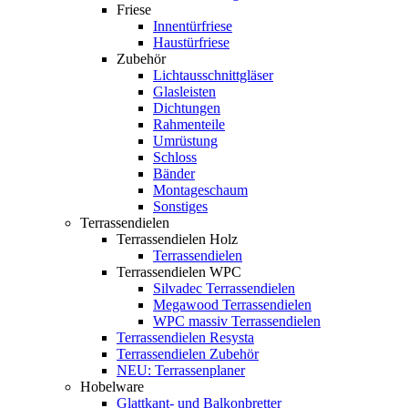
Friese
Innentürfriese
Haustürfriese
Zubehör
Lichtausschnittgläser
Glasleisten
Dichtungen
Rahmenteile
Umrüstung
Schloss
Bänder
Montageschaum
Sonstiges
Terrassendielen
Terrassendielen Holz
Terrassendielen
Terrassendielen WPC
Silvadec Terrassendielen
Megawood Terrassendielen
WPC massiv Terrassendielen
Terrassendielen Resysta
Terrassendielen Zubehör
NEU: Terrassenplaner
Hobelware
Glattkant- und Balkonbretter