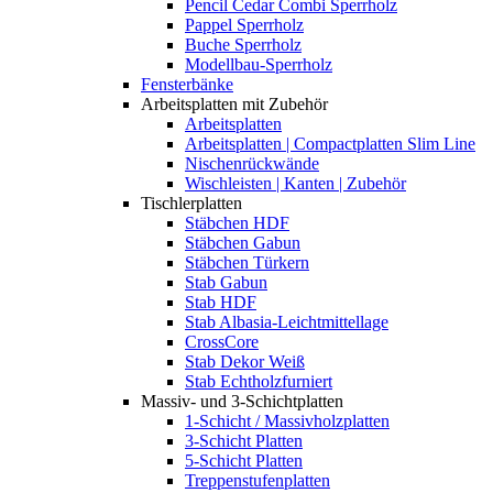
Pencil Cedar Combi Sperrholz
Pappel Sperrholz
Buche Sperrholz
Modellbau-Sperrholz
Fensterbänke
Arbeitsplatten mit Zubehör
Arbeitsplatten
Arbeitsplatten | Compactplatten Slim Line
Nischenrückwände
Wischleisten | Kanten | Zubehör
Tischlerplatten
Stäbchen HDF
Stäbchen Gabun
Stäbchen Türkern
Stab Gabun
Stab HDF
Stab Albasia-Leichtmittellage
CrossCore
Stab Dekor Weiß
Stab Echtholzfurniert
Massiv- und 3-Schichtplatten
1-Schicht / Massivholzplatten
3-Schicht Platten
5-Schicht Platten
Treppenstufenplatten