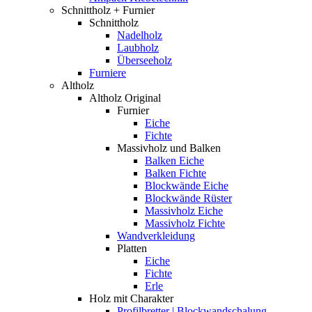
Schnittholz + Furnier
Schnittholz
Nadelholz
Laubholz
Überseeholz
Furniere
Altholz
Altholz Original
Furnier
Eiche
Fichte
Massivholz und Balken
Balken Eiche
Balken Fichte
Blockwände Eiche
Blockwände Rüster
Massivholz Eiche
Massivholz Fichte
Wandverkleidung
Platten
Eiche
Fichte
Erle
Holz mit Charakter
Profilbretter | Blockwandschalung