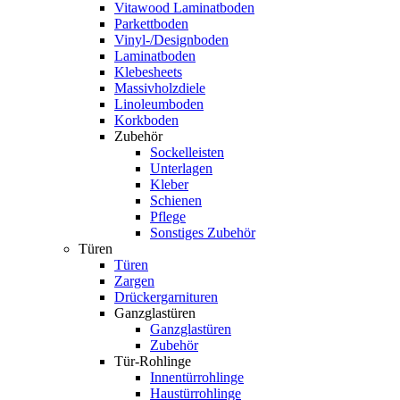
Vitawood Laminatboden
Parkettboden
Vinyl-/Designboden
Laminatboden
Klebesheets
Massivholzdiele
Linoleumboden
Korkboden
Zubehör
Sockelleisten
Unterlagen
Kleber
Schienen
Pflege
Sonstiges Zubehör
Türen
Türen
Zargen
Drückergarnituren
Ganzglastüren
Ganzglastüren
Zubehör
Tür-Rohlinge
Innentürrohlinge
Haustürrohlinge