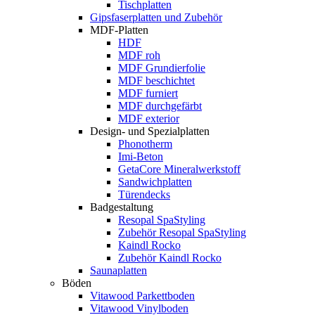
Tischplatten
Gipsfaserplatten und Zubehör
MDF-Platten
HDF
MDF roh
MDF Grundierfolie
MDF beschichtet
MDF furniert
MDF durchgefärbt
MDF exterior
Design- und Spezialplatten
Phonotherm
Imi-Beton
GetaCore Mineralwerkstoff
Sandwichplatten
Türendecks
Badgestaltung
Resopal SpaStyling
Zubehör Resopal SpaStyling
Kaindl Rocko
Zubehör Kaindl Rocko
Saunaplatten
Böden
Vitawood Parkettboden
Vitawood Vinylboden