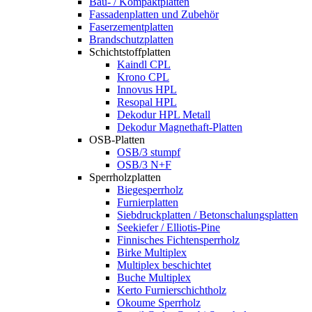
Bau- / Kompaktplatten
Fassadenplatten und Zubehör
Faserzementplatten
Brandschutzplatten
Schichtstoffplatten
Kaindl CPL
Krono CPL
Innovus HPL
Resopal HPL
Dekodur HPL Metall
Dekodur Magnethaft-Platten
OSB-Platten
OSB/3 stumpf
OSB/3 N+F
Sperrholzplatten
Biegesperrholz
Furnierplatten
Siebdruckplatten / Betonschalungsplatten
Seekiefer / Elliotis-Pine
Finnisches Fichtensperrholz
Birke Multiplex
Multiplex beschichtet
Buche Multiplex
Kerto Furnierschichtholz
Okoume Sperrholz