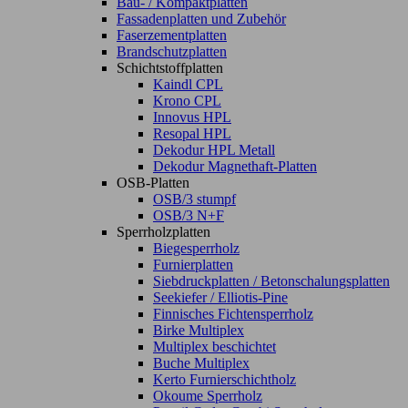
Bau- / Kompaktplatten
Fassadenplatten und Zubehör
Faserzementplatten
Brandschutzplatten
Schichtstoffplatten
Kaindl CPL
Krono CPL
Innovus HPL
Resopal HPL
Dekodur HPL Metall
Dekodur Magnethaft-Platten
OSB-Platten
OSB/3 stumpf
OSB/3 N+F
Sperrholzplatten
Biegesperrholz
Furnierplatten
Siebdruckplatten / Betonschalungsplatten
Seekiefer / Elliotis-Pine
Finnisches Fichtensperrholz
Birke Multiplex
Multiplex beschichtet
Buche Multiplex
Kerto Furnierschichtholz
Okoume Sperrholz