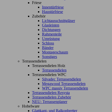
Friese
Innentürfriese
Haustürfriese
Zubehör
Lichtausschnittgläser
Glasleisten
Dichtungen
Rahmenteile
Umrüstung
Schloss
Bänder
Montageschaum
Sonstiges
Terrassendielen
Terrassendielen Holz
Terrassendielen
Terrassendielen WPC
Silvadec Terrassendielen
Megawood Terrassendielen
WPC massiv Terrassendielen
Terrassendielen Resysta
Terrassendielen Zubehör
NEU: Terrassenplaner
Hobelware
Glattkant- und Balkonbretter