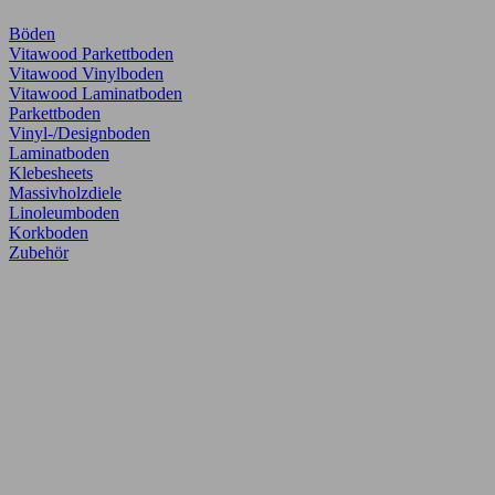
Böden
Vitawood Parkettboden
Vitawood Vinylboden
Vitawood Laminatboden
Parkettboden
Vinyl-/Designboden
Laminatboden
Klebesheets
Massivholzdiele
Linoleumboden
Korkboden
Zubehör