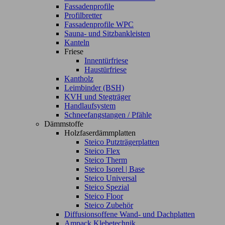
Fassadenprofile
Profilbretter
Fassadenprofile WPC
Sauna- und Sitzbankleisten
Kanteln
Friese
Innentürfriese
Haustürfriese
Kantholz
Leimbinder (BSH)
KVH und Stegträger
Handlaufsystem
Schneefangstangen / Pfähle
Dämmstoffe
Holzfaserdämmplatten
Steico Putzträgerplatten
Steico Flex
Steico Therm
Steico Isorel | Base
Steico Universal
Steico Spezial
Steico Floor
Steico Zubehör
Diffusionsoffene Wand- und Dachplatten
Ampack Klebetechnik