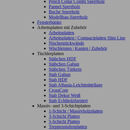
Pencil Cedar Combi Sperrholz
Pappel Sperrholz
Buche Sperrholz
Modellbau-Sperrholz
Fensterbänke
Arbeitsplatten mit Zubehör
Arbeitsplatten
Arbeitsplatten | Compactplatten Slim Line
Nischenrückwände
Wischleisten | Kanten | Zubehör
Tischlerplatten
Stäbchen HDF
Stäbchen Gabun
Stäbchen Türkern
Stab Gabun
Stab HDF
Stab Albasia-Leichtmittellage
CrossCore
Stab Dekor Weiß
Stab Echtholzfurniert
Massiv- und 3-Schichtplatten
1-Schicht / Massivholzplatten
3-Schicht Platten
5-Schicht Platten
Treppenstufenplatten