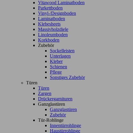
Vitawood Laminatboden
Parkettboden
Vinyl-/Designboden
Laminatboden
Klebesheets
Massivholzdiele
Linoleumboden
Korkboden
Zubehör
Sockelleisten
Unterlagen
Kleber
Schienen
Pflege
Sonstiges Zubehör
Türen
Türen
Zargen
Drückergarnituren
Ganzglastüren
Ganzglastüren
Zubehör
Tür-Rohlinge
Innentürrohlinge
Haustürrohlinge