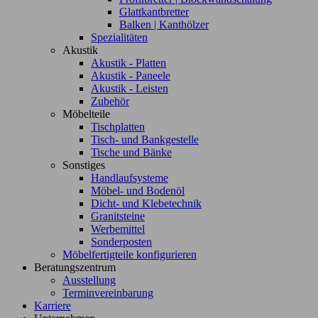
Glattkantbretter
Balken | Kanthölzer
Spezialitäten
Akustik
Akustik - Platten
Akustik - Paneele
Akustik - Leisten
Zubehör
Möbelteile
Tischplatten
Tisch- und Bankgestelle
Tische und Bänke
Sonstiges
Handlaufsysteme
Möbel- und Bodenöl
Dicht- und Klebetechnik
Granitsteine
Werbemittel
Sonderposten
Möbelfertigteile konfigurieren
Beratungszentrum
Ausstellung
Terminvereinbarung
Karriere