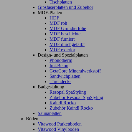
Tischplatten
Gipsfaserplatten und Zubehör
MDF-Platten
HDF
MDF roh
MDF Grundierfolie
MDF beschichtet
MDF furniert
MDF durchgefärbt
MDF exterior
Design- und Spezialplatten
Phonotherm
Imi-Beton
GetaCore Mineralwerkstoff
Sandwichplatten
Türendecks
Badgestaltung
Resopal SpaStyling
Zubehör Resopal SpaStyling
Kaindl Rocko
Zubehör Kaindl Rocko
Saunaplatten
Böden
Vitawood Parkettboden
Vitawood Vinylboden