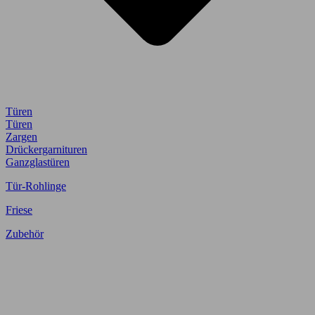
Türen
Türen
Zargen
Drückergarnituren
Ganzglastüren
Tür-Rohlinge
Friese
Zubehör