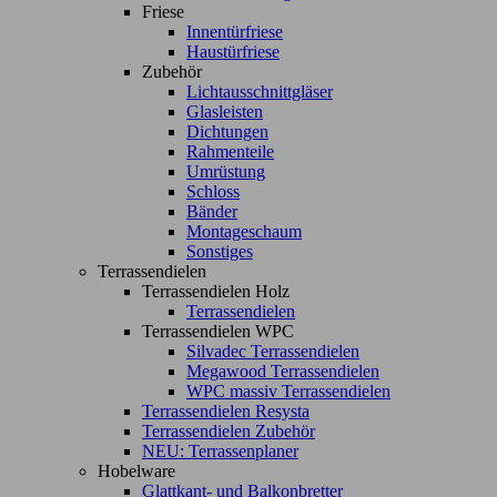
Friese
Innentürfriese
Haustürfriese
Zubehör
Lichtausschnittgläser
Glasleisten
Dichtungen
Rahmenteile
Umrüstung
Schloss
Bänder
Montageschaum
Sonstiges
Terrassendielen
Terrassendielen Holz
Terrassendielen
Terrassendielen WPC
Silvadec Terrassendielen
Megawood Terrassendielen
WPC massiv Terrassendielen
Terrassendielen Resysta
Terrassendielen Zubehör
NEU: Terrassenplaner
Hobelware
Glattkant- und Balkonbretter