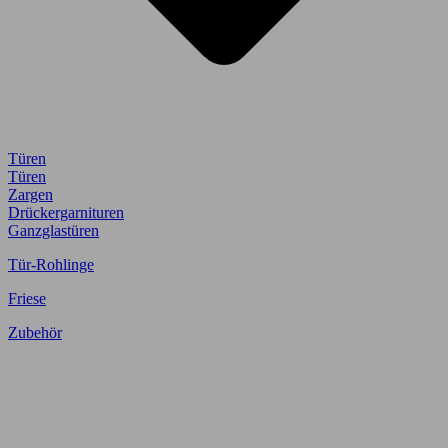
Türen
Türen
Zargen
Drückergarnituren
Ganzglastüren
Tür-Rohlinge
Friese
Zubehör