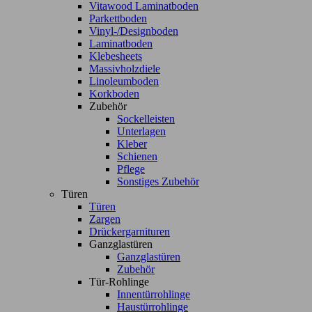
Vitawood Laminatboden
Parkettboden
Vinyl-/Designboden
Laminatboden
Klebesheets
Massivholzdiele
Linoleumboden
Korkboden
Zubehör
Sockelleisten
Unterlagen
Kleber
Schienen
Pflege
Sonstiges Zubehör
Türen
Türen
Zargen
Drückergarnituren
Ganzglastüren
Ganzglastüren
Zubehör
Tür-Rohlinge
Innentürrohlinge
Haustürrohlinge