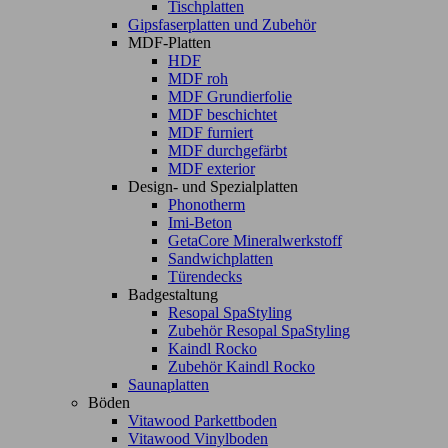
Tischplatten
Gipsfaserplatten und Zubehör
MDF-Platten
HDF
MDF roh
MDF Grundierfolie
MDF beschichtet
MDF furniert
MDF durchgefärbt
MDF exterior
Design- und Spezialplatten
Phonotherm
Imi-Beton
GetaCore Mineralwerkstoff
Sandwichplatten
Türendecks
Badgestaltung
Resopal SpaStyling
Zubehör Resopal SpaStyling
Kaindl Rocko
Zubehör Kaindl Rocko
Saunaplatten
Böden
Vitawood Parkettboden
Vitawood Vinylboden