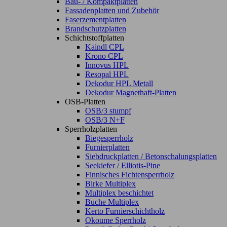
Bau- / Kompaktplatten
Fassadenplatten und Zubehör
Faserzementplatten
Brandschutzplatten
Schichtstoffplatten
Kaindl CPL
Krono CPL
Innovus HPL
Resopal HPL
Dekodur HPL Metall
Dekodur Magnethaft-Platten
OSB-Platten
OSB/3 stumpf
OSB/3 N+F
Sperrholzplatten
Biegesperrholz
Furnierplatten
Siebdruckplatten / Betonschalungsplatten
Seekiefer / Elliotis-Pine
Finnisches Fichtensperrholz
Birke Multiplex
Multiplex beschichtet
Buche Multiplex
Kerto Furnierschichtholz
Okoume Sperrholz