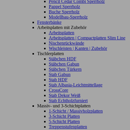
Pencil Cedar Combi Sperrholz
Pappel Sperrholz
Buche Sperrholz
Modellbau-Sperrholz
Fensterbänke
Arbeitsplatten mit Zubehör
Arbeitsplatten
Arbeitsplatten | Compactplatten Slim Line
Nischenrückwände
Wischleisten | Kanten | Zubehör
Tischlerplatten
Stäbchen HDF
Stäbchen Gabun
Stäbchen Türkern
Stab Gabun
Stab HDF
Stab Albasia-Leichtmittellage
CrossCore
Stab Dekor Weiß
Stab Echtholzfurniert
Massiv- und 3-Schichtplatten
1-Schicht / Massivholzplatten
3-Schicht Platten
5-Schicht Platten
Treppenstufenplatten