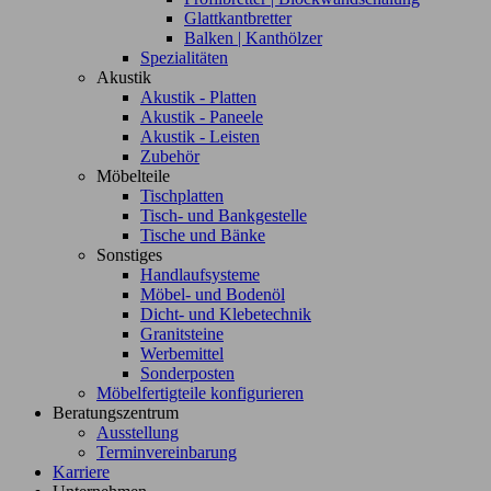
Glattkantbretter
Balken | Kanthölzer
Spezialitäten
Akustik
Akustik - Platten
Akustik - Paneele
Akustik - Leisten
Zubehör
Möbelteile
Tischplatten
Tisch- und Bankgestelle
Tische und Bänke
Sonstiges
Handlaufsysteme
Möbel- und Bodenöl
Dicht- und Klebetechnik
Granitsteine
Werbemittel
Sonderposten
Möbelfertigteile konfigurieren
Beratungszentrum
Ausstellung
Terminvereinbarung
Karriere