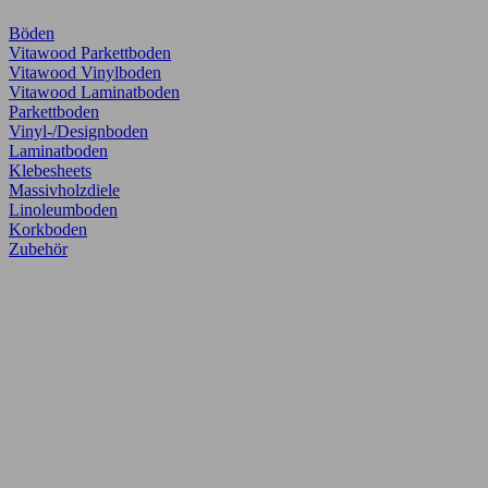
Böden
Vitawood Parkettboden
Vitawood Vinylboden
Vitawood Laminatboden
Parkettboden
Vinyl-/Designboden
Laminatboden
Klebesheets
Massivholzdiele
Linoleumboden
Korkboden
Zubehör