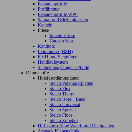
Fassadenprofile
Profilbretter
Fassadenprofile WPC
Sauna- und Sitzbankleisten
Kanteln
Friese
Innentürfriese
Haustürfriese
Kantholz
Leimbinder (BSH)
KVH und Stegträger
Handlaufsystem
Schneefangstangen / Pfähle
Dämmstoffe
Holzfaserdämmplatten
Steico Putzträgerplatten
Steico Flex
Steico Therm
Steico Isorel | Base
Steico Universal
Steico Spezial
Steico Floor
Steico Zubehör
Diffusionsoffene Wand- und Dachplatten
Ampack Klebetechnik