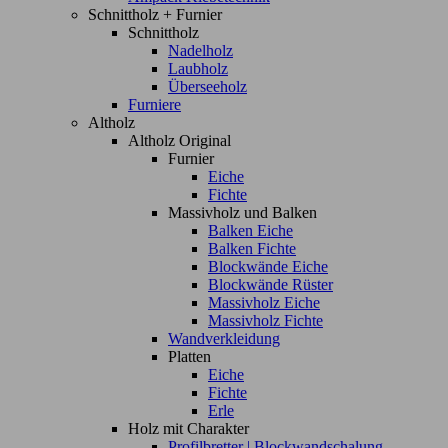
Schnittholz + Furnier
Schnittholz
Nadelholz
Laubholz
Überseeholz
Furniere
Altholz
Altholz Original
Furnier
Eiche
Fichte
Massivholz und Balken
Balken Eiche
Balken Fichte
Blockwände Eiche
Blockwände Rüster
Massivholz Eiche
Massivholz Fichte
Wandverkleidung
Platten
Eiche
Fichte
Erle
Holz mit Charakter
Profilbretter | Blockwandschalung