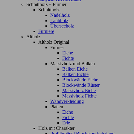
Schnittholz + Furnier
Schnittholz
Nadelholz
Laubholz
Überseeholz
Furniere
Altholz
Altholz Original
Furnier
Eiche
Fichte
Massivholz und Balken
Balken Eiche
Balken Fichte
Blockwände Eiche
Blockwände Rüster
Massivholz Eiche
Massivholz Fichte
Wandverkleidung
Platten
Eiche
Fichte
Erle
Holz mit Charakter
Profilbretter | Blockwandschalung