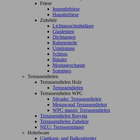
Friese
Innentürfriese
Haustürfriese
Zubehör
Lichtausschnittgläser
Glasleisten
Dichtungen
Rahmenteile
Umrüstung
Schloss
Bänder
Montageschaum
Sonstiges
Terrassendielen
Terrassendielen Holz
Terrassendielen
Terrassendielen WPC
Silvadec Terrassendielen
Megawood Terrassendielen
WPC massiv Terrassendielen
Terrassendielen Resysta
Terrassendielen Zubehör
NEU: Terrassenplaner
Hobelware
Glattkant- und Balkonbretter