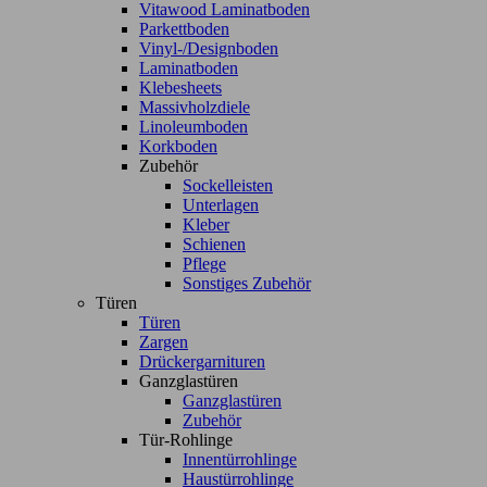
Vitawood Laminatboden
Parkettboden
Vinyl-/Designboden
Laminatboden
Klebesheets
Massivholzdiele
Linoleumboden
Korkboden
Zubehör
Sockelleisten
Unterlagen
Kleber
Schienen
Pflege
Sonstiges Zubehör
Türen
Türen
Zargen
Drückergarnituren
Ganzglastüren
Ganzglastüren
Zubehör
Tür-Rohlinge
Innentürrohlinge
Haustürrohlinge