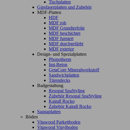
Tischplatten
Gipsfaserplatten und Zubehör
MDF-Platten
HDF
MDF roh
MDF Grundierfolie
MDF beschichtet
MDF furniert
MDF durchgefärbt
MDF exterior
Design- und Spezialplatten
Phonotherm
Imi-Beton
GetaCore Mineralwerkstoff
Sandwichplatten
Türendecks
Badgestaltung
Resopal SpaStyling
Zubehör Resopal SpaStyling
Kaindl Rocko
Zubehör Kaindl Rocko
Saunaplatten
Böden
Vitawood Parkettboden
Vitawood Vinylboden