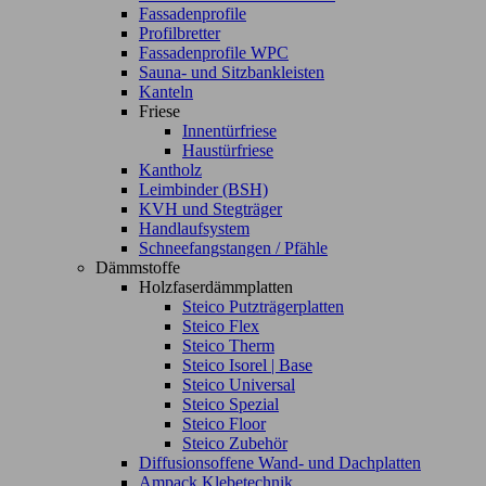
Fassadenprofile
Profilbretter
Fassadenprofile WPC
Sauna- und Sitzbankleisten
Kanteln
Friese
Innentürfriese
Haustürfriese
Kantholz
Leimbinder (BSH)
KVH und Stegträger
Handlaufsystem
Schneefangstangen / Pfähle
Dämmstoffe
Holzfaserdämmplatten
Steico Putzträgerplatten
Steico Flex
Steico Therm
Steico Isorel | Base
Steico Universal
Steico Spezial
Steico Floor
Steico Zubehör
Diffusionsoffene Wand- und Dachplatten
Ampack Klebetechnik