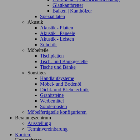
Glattkantbretter
Balken | Kanthölzer
Spezialitäten
Akustik
Akustik - Platten
Akustik - Paneele
Akustik - Leisten
Zubehör
Möbelteile
Tischplatten
Tisch- und Bankgestelle
Tische und Bänke
Sonstiges
Handlaufsysteme
Möbel- und Bodenöl
Dicht- und Klebetechnik
Granitsteine
Werbemittel
Sonderposten
Möbelfertigteile konfigurieren
Beratungszentrum
Ausstellung
Terminvereinbarung
Karriere