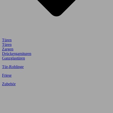
Türen
Türen
Zargen
Drückergarnituren
Ganzglastüren
Tür-Rohlinge
Friese
Zubehör