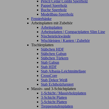
Pencil Cedar Combi Sperrholz
Pappel Sperrholz
Buche Sperrholz
Modellbau-Sperrholz
Fensterbänke
Arbeitsplatten mit Zubehör
Arbeitsplatten
Arbeitsplatten | Compactplatten Slim Line
Nischenrückwände
Wischleisten | Kanten | Zubehör
Tischlerplatten
Stäbchen HDF
Stäbchen Gabun
Stäbchen Türkern
Stab Gabun
Stab HDF
Stab Albasia-Leichtmittellage
CrossCore
Stab Dekor Weiß
Stab Echtholzfurniert
Massiv- und 3-Schichtplatten
1-Schicht / Massivholzplatten
3-Schicht Platten
5-Schicht Platten
Treppenstufenplatten