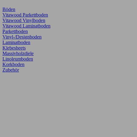
Böden
Vitawood Parkettboden
Vitawood Vinylboden
Vitawood Laminatboden
Parkettboden
Vinyl-/Designboden
Laminatboden
Klebesheets
Massivholzdiele
Linoleumboden
Korkboden
Zubehör