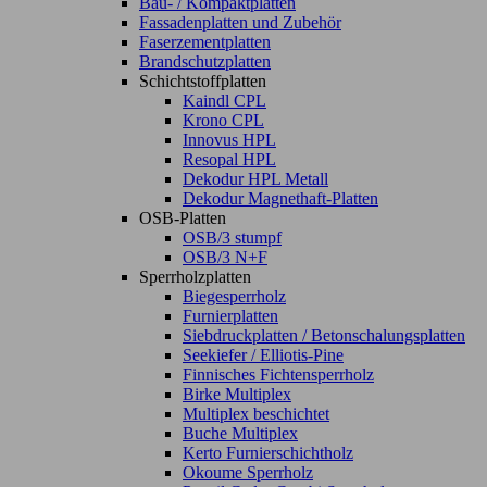
Bau- / Kompaktplatten
Fassadenplatten und Zubehör
Faserzementplatten
Brandschutzplatten
Schichtstoffplatten
Kaindl CPL
Krono CPL
Innovus HPL
Resopal HPL
Dekodur HPL Metall
Dekodur Magnethaft-Platten
OSB-Platten
OSB/3 stumpf
OSB/3 N+F
Sperrholzplatten
Biegesperrholz
Furnierplatten
Siebdruckplatten / Betonschalungsplatten
Seekiefer / Elliotis-Pine
Finnisches Fichtensperrholz
Birke Multiplex
Multiplex beschichtet
Buche Multiplex
Kerto Furnierschichtholz
Okoume Sperrholz