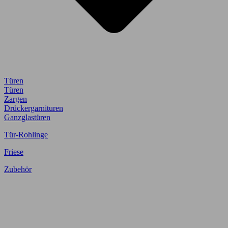
Türen
Türen
Zargen
Drückergarnituren
Ganzglastüren
Tür-Rohlinge
Friese
Zubehör