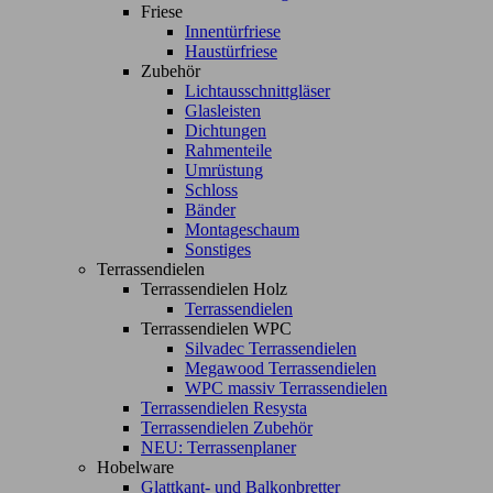
Friese
Innentürfriese
Haustürfriese
Zubehör
Lichtausschnittgläser
Glasleisten
Dichtungen
Rahmenteile
Umrüstung
Schloss
Bänder
Montageschaum
Sonstiges
Terrassendielen
Terrassendielen Holz
Terrassendielen
Terrassendielen WPC
Silvadec Terrassendielen
Megawood Terrassendielen
WPC massiv Terrassendielen
Terrassendielen Resysta
Terrassendielen Zubehör
NEU: Terrassenplaner
Hobelware
Glattkant- und Balkonbretter