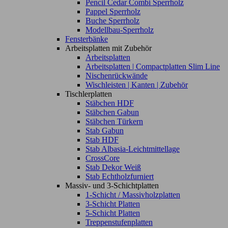
Pencil Cedar Combi Sperrholz
Pappel Sperrholz
Buche Sperrholz
Modellbau-Sperrholz
Fensterbänke
Arbeitsplatten mit Zubehör
Arbeitsplatten
Arbeitsplatten | Compactplatten Slim Line
Nischenrückwände
Wischleisten | Kanten | Zubehör
Tischlerplatten
Stäbchen HDF
Stäbchen Gabun
Stäbchen Türkern
Stab Gabun
Stab HDF
Stab Albasia-Leichtmittellage
CrossCore
Stab Dekor Weiß
Stab Echtholzfurniert
Massiv- und 3-Schichtplatten
1-Schicht / Massivholzplatten
3-Schicht Platten
5-Schicht Platten
Treppenstufenplatten