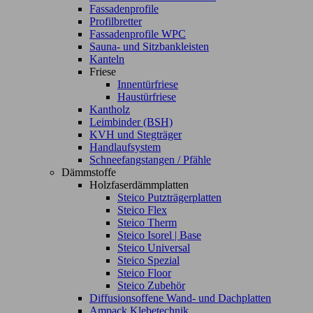
Fassadenprofile
Profilbretter
Fassadenprofile WPC
Sauna- und Sitzbankleisten
Kanteln
Friese
Innentürfriese
Haustürfriese
Kantholz
Leimbinder (BSH)
KVH und Stegträger
Handlaufsystem
Schneefangstangen / Pfähle
Dämmstoffe
Holzfaserdämmplatten
Steico Putzträgerplatten
Steico Flex
Steico Therm
Steico Isorel | Base
Steico Universal
Steico Spezial
Steico Floor
Steico Zubehör
Diffusionsoffene Wand- und Dachplatten
Ampack Klebetechnik