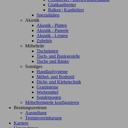
Glattkantbretter
Balken | Kanthölzer
Spezialitäten
Akustik
Akustik - Platten
Akustik - Paneele
Akustik - Leisten
Zubehör
Möbelteile
Tischplatten
Tisch- und Bankgestelle
Tische und Bänke
Sonstiges
Handlaufsysteme
Möbel- und Bodenöl
Dicht- und Klebetechnik
Granitsteine
Werbemittel
Sonderposten
Möbelfertigteile konfigurieren
Beratungszentrum
Ausstellung
Terminvereinbarung
Karriere