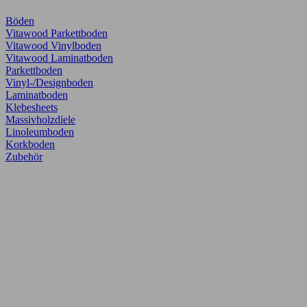
Böden
Vitawood Parkettboden
Vitawood Vinylboden
Vitawood Laminatboden
Parkettboden
Vinyl-/Designboden
Laminatboden
Klebesheets
Massivholzdiele
Linoleumboden
Korkboden
Zubehör