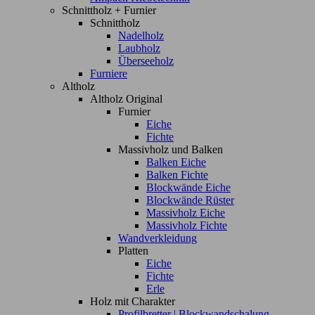
Schnittholz + Furnier
Schnittholz
Nadelholz
Laubholz
Überseeholz
Furniere
Altholz
Altholz Original
Furnier
Eiche
Fichte
Massivholz und Balken
Balken Eiche
Balken Fichte
Blockwände Eiche
Blockwände Rüster
Massivholz Eiche
Massivholz Fichte
Wandverkleidung
Platten
Eiche
Fichte
Erle
Holz mit Charakter
Profilbretter | Blockwandschalung