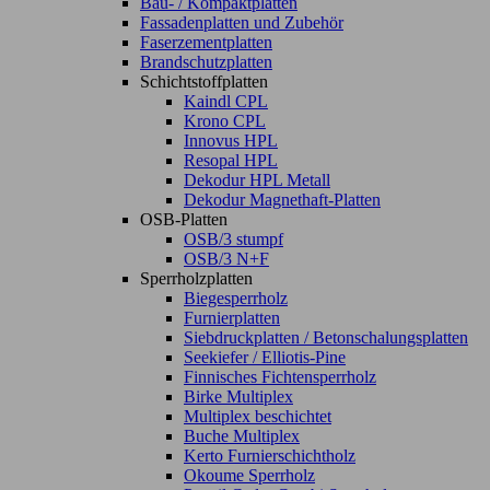
Bau- / Kompaktplatten
Fassadenplatten und Zubehör
Faserzementplatten
Brandschutzplatten
Schichtstoffplatten
Kaindl CPL
Krono CPL
Innovus HPL
Resopal HPL
Dekodur HPL Metall
Dekodur Magnethaft-Platten
OSB-Platten
OSB/3 stumpf
OSB/3 N+F
Sperrholzplatten
Biegesperrholz
Furnierplatten
Siebdruckplatten / Betonschalungsplatten
Seekiefer / Elliotis-Pine
Finnisches Fichtensperrholz
Birke Multiplex
Multiplex beschichtet
Buche Multiplex
Kerto Furnierschichtholz
Okoume Sperrholz