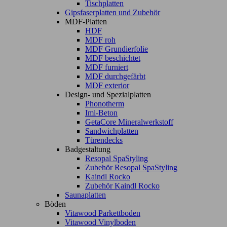
Tischplatten
Gipsfaserplatten und Zubehör
MDF-Platten
HDF
MDF roh
MDF Grundierfolie
MDF beschichtet
MDF furniert
MDF durchgefärbt
MDF exterior
Design- und Spezialplatten
Phonotherm
Imi-Beton
GetaCore Mineralwerkstoff
Sandwichplatten
Türendecks
Badgestaltung
Resopal SpaStyling
Zubehör Resopal SpaStyling
Kaindl Rocko
Zubehör Kaindl Rocko
Saunaplatten
Böden
Vitawood Parkettboden
Vitawood Vinylboden