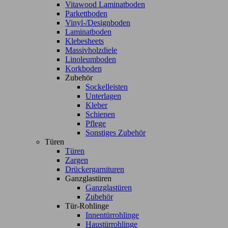
Vitawood Laminatboden
Parkettboden
Vinyl-/Designboden
Laminatboden
Klebesheets
Massivholzdiele
Linoleumboden
Korkboden
Zubehör
Sockelleisten
Unterlagen
Kleber
Schienen
Pflege
Sonstiges Zubehör
Türen
Türen
Zargen
Drückergarnituren
Ganzglastüren
Ganzglastüren
Zubehör
Tür-Rohlinge
Innentürrohlinge
Haustürrohlinge