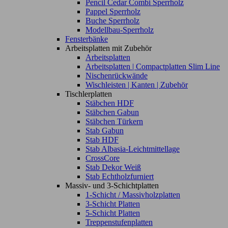
Pencil Cedar Combi Sperrholz
Pappel Sperrholz
Buche Sperrholz
Modellbau-Sperrholz
Fensterbänke
Arbeitsplatten mit Zubehör
Arbeitsplatten
Arbeitsplatten | Compactplatten Slim Line
Nischenrückwände
Wischleisten | Kanten | Zubehör
Tischlerplatten
Stäbchen HDF
Stäbchen Gabun
Stäbchen Türkern
Stab Gabun
Stab HDF
Stab Albasia-Leichtmittellage
CrossCore
Stab Dekor Weiß
Stab Echtholzfurniert
Massiv- und 3-Schichtplatten
1-Schicht / Massivholzplatten
3-Schicht Platten
5-Schicht Platten
Treppenstufenplatten