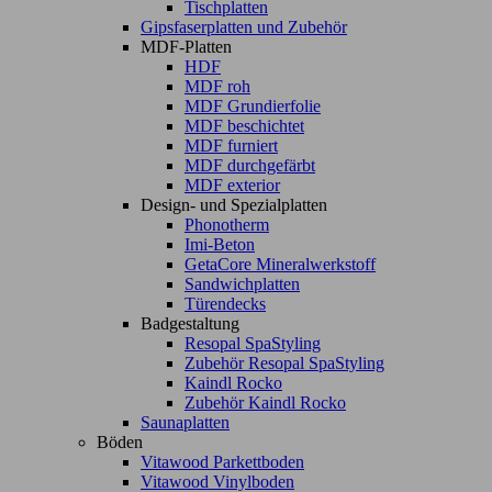
Tischplatten
Gipsfaserplatten und Zubehör
MDF-Platten
HDF
MDF roh
MDF Grundierfolie
MDF beschichtet
MDF furniert
MDF durchgefärbt
MDF exterior
Design- und Spezialplatten
Phonotherm
Imi-Beton
GetaCore Mineralwerkstoff
Sandwichplatten
Türendecks
Badgestaltung
Resopal SpaStyling
Zubehör Resopal SpaStyling
Kaindl Rocko
Zubehör Kaindl Rocko
Saunaplatten
Böden
Vitawood Parkettboden
Vitawood Vinylboden