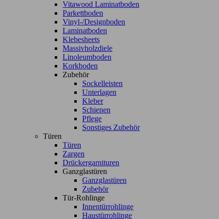
Vitawood Laminatboden
Parkettboden
Vinyl-/Designboden
Laminatboden
Klebesheets
Massivholzdiele
Linoleumboden
Korkboden
Zubehör
Sockelleisten
Unterlagen
Kleber
Schienen
Pflege
Sonstiges Zubehör
Türen
Türen
Zargen
Drückergarnituren
Ganzglastüren
Ganzglastüren
Zubehör
Tür-Rohlinge
Innentürrohlinge
Haustürrohlinge