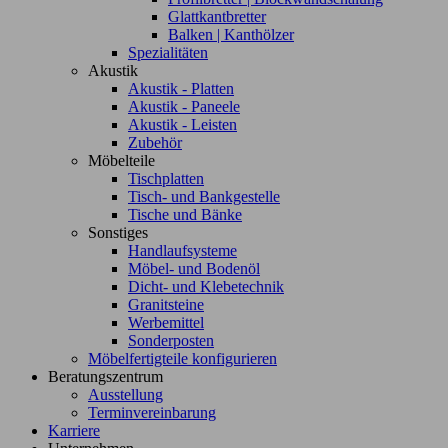
Glattkantbretter
Balken | Kanthölzer
Spezialitäten
Akustik
Akustik - Platten
Akustik - Paneele
Akustik - Leisten
Zubehör
Möbelteile
Tischplatten
Tisch- und Bankgestelle
Tische und Bänke
Sonstiges
Handlaufsysteme
Möbel- und Bodenöl
Dicht- und Klebetechnik
Granitsteine
Werbemittel
Sonderposten
Möbelfertigteile konfigurieren
Beratungszentrum
Ausstellung
Terminvereinbarung
Karriere