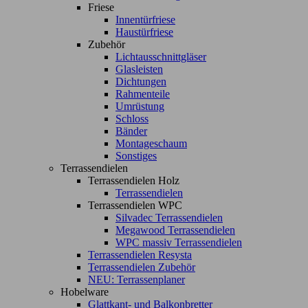
Friese
Innentürfriese
Haustürfriese
Zubehör
Lichtausschnittgläser
Glasleisten
Dichtungen
Rahmenteile
Umrüstung
Schloss
Bänder
Montageschaum
Sonstiges
Terrassendielen
Terrassendielen Holz
Terrassendielen
Terrassendielen WPC
Silvadec Terrassendielen
Megawood Terrassendielen
WPC massiv Terrassendielen
Terrassendielen Resysta
Terrassendielen Zubehör
NEU: Terrassenplaner
Hobelware
Glattkant- und Balkonbretter