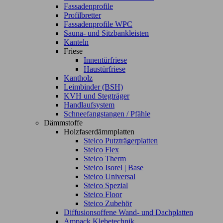
Fassadenprofile
Profilbretter
Fassadenprofile WPC
Sauna- und Sitzbankleisten
Kanteln
Friese
Innentürfriese
Haustürfriese
Kantholz
Leimbinder (BSH)
KVH und Stegträger
Handlaufsystem
Schneefangstangen / Pfähle
Dämmstoffe
Holzfaserdämmplatten
Steico Putzträgerplatten
Steico Flex
Steico Therm
Steico Isorel | Base
Steico Universal
Steico Spezial
Steico Floor
Steico Zubehör
Diffusionsoffene Wand- und Dachplatten
Ampack Klebetechnik