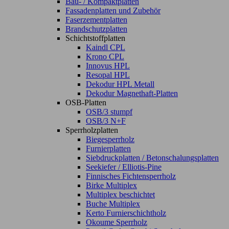
Bau- / Kompaktplatten
Fassadenplatten und Zubehör
Faserzementplatten
Brandschutzplatten
Schichtstoffplatten
Kaindl CPL
Krono CPL
Innovus HPL
Resopal HPL
Dekodur HPL Metall
Dekodur Magnethaft-Platten
OSB-Platten
OSB/3 stumpf
OSB/3 N+F
Sperrholzplatten
Biegesperrholz
Furnierplatten
Siebdruckplatten / Betonschalungsplatten
Seekiefer / Elliotis-Pine
Finnisches Fichtensperrholz
Birke Multiplex
Multiplex beschichtet
Buche Multiplex
Kerto Furnierschichtholz
Okoume Sperrholz