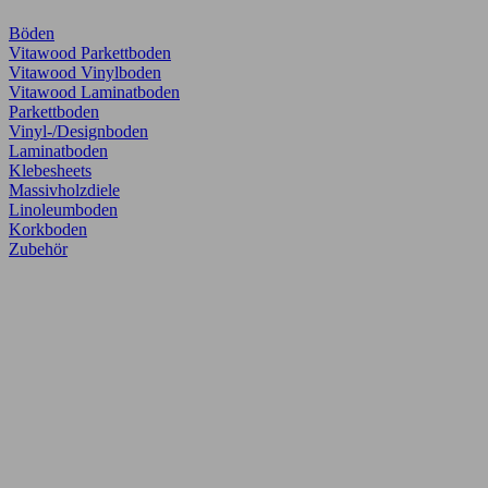
Böden
Vitawood Parkettboden
Vitawood Vinylboden
Vitawood Laminatboden
Parkettboden
Vinyl-/Designboden
Laminatboden
Klebesheets
Massivholzdiele
Linoleumboden
Korkboden
Zubehör