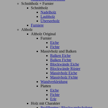
Schnittholz + Furnier
Schnittholz
Nadelholz
Laubholz
Überseeholz
Furniere
Altholz
Altholz Original
Furnier
Eiche
Fichte
Massivholz und Balken
Balken Eiche
Balken Fichte
Blockwände Eiche
Blockwände Rüster
Massivholz Eiche
Massivholz Fichte
Wandverkleidung
Platten
Eiche
Fichte
Erle
Holz mit Charakter
Profilbretter | Blockwandschalung