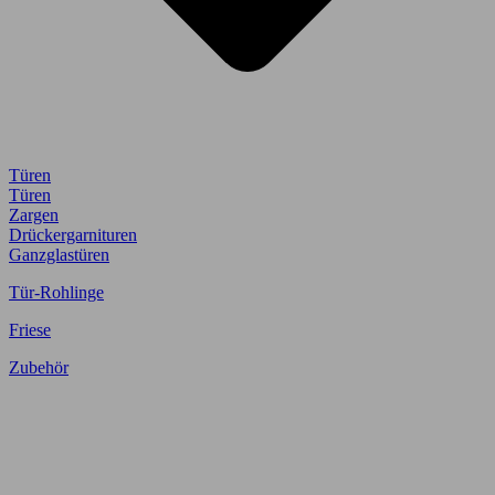
Türen
Türen
Zargen
Drückergarnituren
Ganzglastüren
Tür-Rohlinge
Friese
Zubehör