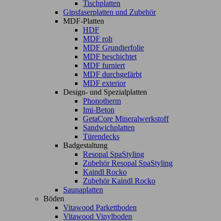
Tischplatten
Gipsfaserplatten und Zubehör
MDF-Platten
HDF
MDF roh
MDF Grundierfolie
MDF beschichtet
MDF furniert
MDF durchgefärbt
MDF exterior
Design- und Spezialplatten
Phonotherm
Imi-Beton
GetaCore Mineralwerkstoff
Sandwichplatten
Türendecks
Badgestaltung
Resopal SpaStyling
Zubehör Resopal SpaStyling
Kaindl Rocko
Zubehör Kaindl Rocko
Saunaplatten
Böden
Vitawood Parkettboden
Vitawood Vinylboden