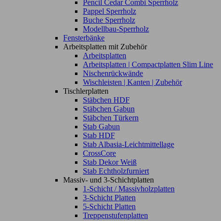
Pencil Cedar Combi Sperrholz
Pappel Sperrholz
Buche Sperrholz
Modellbau-Sperrholz
Fensterbänke
Arbeitsplatten mit Zubehör
Arbeitsplatten
Arbeitsplatten | Compactplatten Slim Line
Nischenrückwände
Wischleisten | Kanten | Zubehör
Tischlerplatten
Stäbchen HDF
Stäbchen Gabun
Stäbchen Türkern
Stab Gabun
Stab HDF
Stab Albasia-Leichtmittellage
CrossCore
Stab Dekor Weiß
Stab Echtholzfurniert
Massiv- und 3-Schichtplatten
1-Schicht / Massivholzplatten
3-Schicht Platten
5-Schicht Platten
Treppenstufenplatten