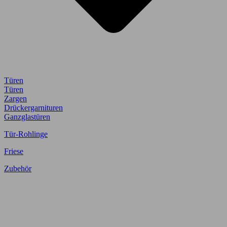
Türen
Türen
Zargen
Drückergarnituren
Ganzglastüren
Tür-Rohlinge
Friese
Zubehör