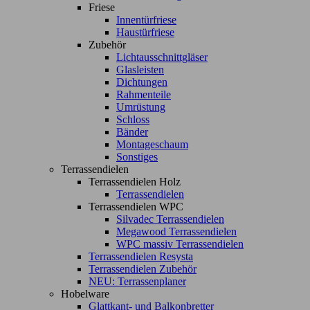
Friese
Innentürfriese
Haustürfriese
Zubehör
Lichtausschnittgläser
Glasleisten
Dichtungen
Rahmenteile
Umrüstung
Schloss
Bänder
Montageschaum
Sonstiges
Terrassendielen
Terrassendielen Holz
Terrassendielen
Terrassendielen WPC
Silvadec Terrassendielen
Megawood Terrassendielen
WPC massiv Terrassendielen
Terrassendielen Resysta
Terrassendielen Zubehör
NEU: Terrassenplaner
Hobelware
Glattkant- und Balkonbretter