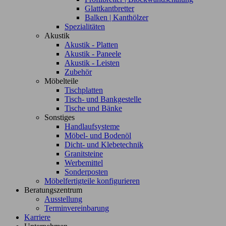
Glattkantbretter
Balken | Kanthölzer
Spezialitäten
Akustik
Akustik - Platten
Akustik - Paneele
Akustik - Leisten
Zubehör
Möbelteile
Tischplatten
Tisch- und Bankgestelle
Tische und Bänke
Sonstiges
Handlaufsysteme
Möbel- und Bodenöl
Dicht- und Klebetechnik
Granitsteine
Werbemittel
Sonderposten
Möbelfertigteile konfigurieren
Beratungszentrum
Ausstellung
Terminvereinbarung
Karriere