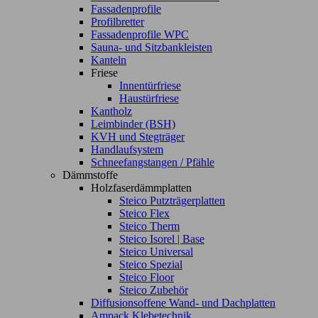
Fassadenprofile
Profilbretter
Fassadenprofile WPC
Sauna- und Sitzbankleisten
Kanteln
Friese
Innentürfriese
Haustürfriese
Kantholz
Leimbinder (BSH)
KVH und Stegträger
Handlaufsystem
Schneefangstangen / Pfähle
Dämmstoffe
Holzfaserdämmplatten
Steico Putzträgerplatten
Steico Flex
Steico Therm
Steico Isorel | Base
Steico Universal
Steico Spezial
Steico Floor
Steico Zubehör
Diffusionsoffene Wand- und Dachplatten
Ampack Klebetechnik