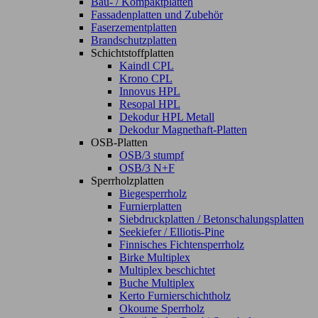
Bau- / Kompaktplatten
Fassadenplatten und Zubehör
Faserzementplatten
Brandschutzplatten
Schichtstoffplatten
Kaindl CPL
Krono CPL
Innovus HPL
Resopal HPL
Dekodur HPL Metall
Dekodur Magnethaft-Platten
OSB-Platten
OSB/3 stumpf
OSB/3 N+F
Sperrholzplatten
Biegesperrholz
Furnierplatten
Siebdruckplatten / Betonschalungsplatten
Seekiefer / Elliotis-Pine
Finnisches Fichtensperrholz
Birke Multiplex
Multiplex beschichtet
Buche Multiplex
Kerto Furnierschichtholz
Okoume Sperrholz