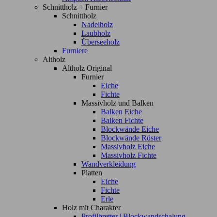
Schnittholz + Furnier
Schnittholz
Nadelholz
Laubholz
Überseeholz
Furniere
Altholz
Altholz Original
Furnier
Eiche
Fichte
Massivholz und Balken
Balken Eiche
Balken Fichte
Blockwände Eiche
Blockwände Rüster
Massivholz Eiche
Massivholz Fichte
Wandverkleidung
Platten
Eiche
Fichte
Erle
Holz mit Charakter
Profilbretter | Blockwandschalung