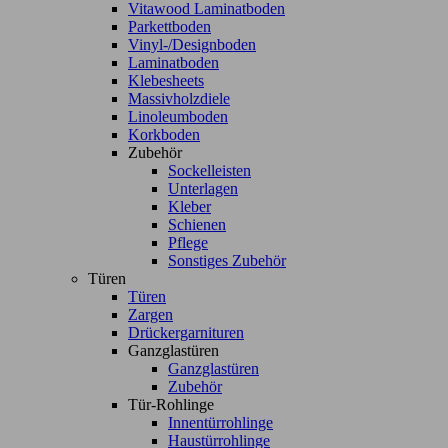
Vitawood Laminatboden
Parkettboden
Vinyl-/Designboden
Laminatboden
Klebesheets
Massivholzdiele
Linoleumboden
Korkboden
Zubehör
Sockelleisten
Unterlagen
Kleber
Schienen
Pflege
Sonstiges Zubehör
Türen
Türen
Zargen
Drückergarnituren
Ganzglastüren
Ganzglastüren
Zubehör
Tür-Rohlinge
Innentürrohlinge
Haustürrohlinge