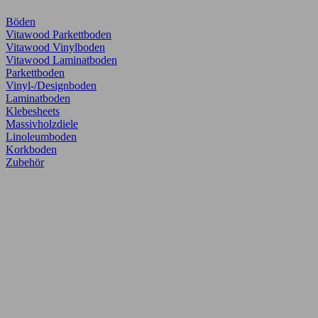
Böden
Vitawood Parkettboden
Vitawood Vinylboden
Vitawood Laminatboden
Parkettboden
Vinyl-/Designboden
Laminatboden
Klebesheets
Massivholzdiele
Linoleumboden
Korkboden
Zubehör