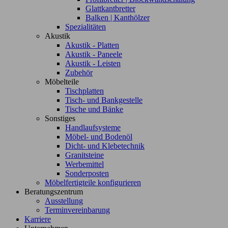
Glattkantbretter
Balken | Kanthölzer
Spezialitäten
Akustik
Akustik - Platten
Akustik - Paneele
Akustik - Leisten
Zubehör
Möbelteile
Tischplatten
Tisch- und Bankgestelle
Tische und Bänke
Sonstiges
Handlaufsysteme
Möbel- und Bodenöl
Dicht- und Klebetechnik
Granitsteine
Werbemittel
Sonderposten
Möbelfertigteile konfigurieren
Beratungszentrum
Ausstellung
Terminvereinbarung
Karriere