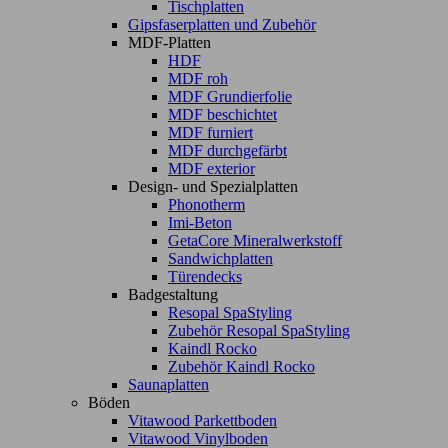
Tischplatten
Gipsfaserplatten und Zubehör
MDF-Platten
HDF
MDF roh
MDF Grundierfolie
MDF beschichtet
MDF furniert
MDF durchgefärbt
MDF exterior
Design- und Spezialplatten
Phonotherm
Imi-Beton
GetaCore Mineralwerkstoff
Sandwichplatten
Türendecks
Badgestaltung
Resopal SpaStyling
Zubehör Resopal SpaStyling
Kaindl Rocko
Zubehör Kaindl Rocko
Saunaplatten
Böden
Vitawood Parkettboden
Vitawood Vinylboden