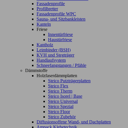
Fassadenprofile
Profilbretter
Fassadenprofile WPC
Sauna- und Sitzbankleisten
Kanteln
Friese
Innentürfriese
Haustürfriese
Kantholz
Leimbinder (BSH)
KVH und Stegträger
Handlaufsystem
Schneefangstangen / Pfähle
Dämmstoffe
Holzfaserdämmplatten
Steico Putzträgerplatten
Steico Flex
Steico Therm
Steico Isorel | Base
Steico Universal
Steico Spezial
Steico Floor
Steico Zubehör
Diffusionsoffene Wand- und Dachplatten
Ampack Klebetechnik