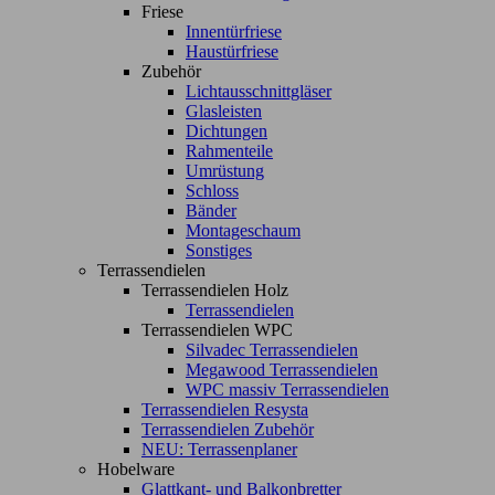
Friese
Innentürfriese
Haustürfriese
Zubehör
Lichtausschnittgläser
Glasleisten
Dichtungen
Rahmenteile
Umrüstung
Schloss
Bänder
Montageschaum
Sonstiges
Terrassendielen
Terrassendielen Holz
Terrassendielen
Terrassendielen WPC
Silvadec Terrassendielen
Megawood Terrassendielen
WPC massiv Terrassendielen
Terrassendielen Resysta
Terrassendielen Zubehör
NEU: Terrassenplaner
Hobelware
Glattkant- und Balkonbretter