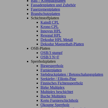
Bau- / Kompaktplatten
Fassadenplatten und Zubehör
Faserzementplatten
Brandschutzplatten
Schichtstoffplatten
Kaindl CPL
Krono CPL
Innovus HPL
Resopal HPL
Dekodur HPL Metall
Dekodur Magnethaft-Platten
OSB-Platten
OSB/3 stumpf
OSB/3 N+F
Sperrholzplatten
Biegesperrholz
Furnierplatten
Siebdruckplatten / Betonschalungsplatten
Seekiefer / Elliotis-Pine
Finnisches Fichtensperrholz
Birke Multiplex
Multiplex beschichtet
Buche Multiplex
Kerto Furnierschichtholz
Okoume Sperrholz