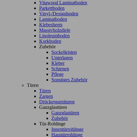
Vitawood Laminatboden
Parkettboden
Vinyl-/Designboden
Laminatboden
Klebesheets
Massivholzdiele
Linoleumboden
Korkboden
Zubehör
Sockelleisten
Unterlagen
Kleber
Schienen
Pflege
Sonstiges Zubehör
Türen
Türen
Zargen
Drückergarnituren
Ganzglastüren
Ganzglastüren
Zubehör
Tür-Rohlinge
Innentürrohlinge
Haustürrohlinge