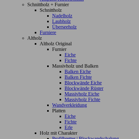
Schnittholz + Furnier
Schnittholz
Nadelholz
Laubholz
Überseeholz
Furniere
Altholz
Altholz Original
Furnier
Eiche
Fichte
Massivholz und Balken
Balken Eiche
Balken Fichte
Blockwände Eiche
Blockwände Rüster
Massivholz Eiche
Massivholz Fichte
Wandverkleidung
Platten
Eiche
Fichte
Erle
Holz mit Charakter
Profilbretter | Blockwandschalung