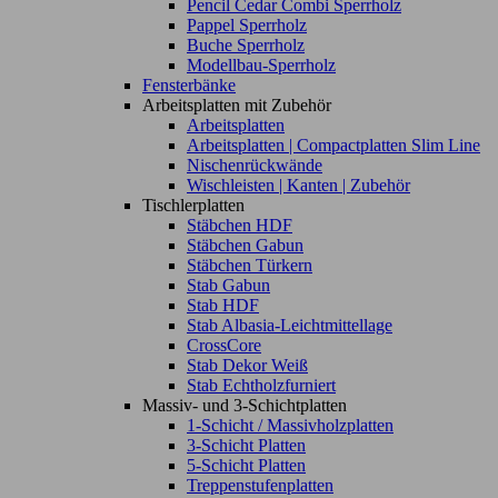
Pencil Cedar Combi Sperrholz
Pappel Sperrholz
Buche Sperrholz
Modellbau-Sperrholz
Fensterbänke
Arbeitsplatten mit Zubehör
Arbeitsplatten
Arbeitsplatten | Compactplatten Slim Line
Nischenrückwände
Wischleisten | Kanten | Zubehör
Tischlerplatten
Stäbchen HDF
Stäbchen Gabun
Stäbchen Türkern
Stab Gabun
Stab HDF
Stab Albasia-Leichtmittellage
CrossCore
Stab Dekor Weiß
Stab Echtholzfurniert
Massiv- und 3-Schichtplatten
1-Schicht / Massivholzplatten
3-Schicht Platten
5-Schicht Platten
Treppenstufenplatten