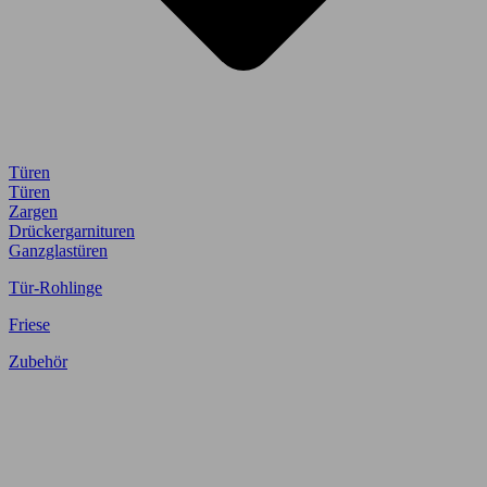
Türen
Türen
Zargen
Drückergarnituren
Ganzglastüren
Tür-Rohlinge
Friese
Zubehör