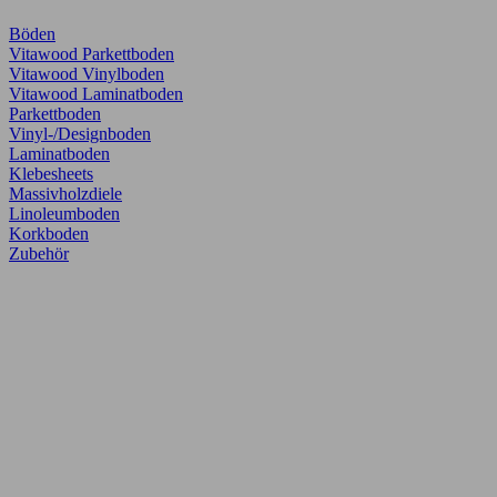
Böden
Vitawood Parkettboden
Vitawood Vinylboden
Vitawood Laminatboden
Parkettboden
Vinyl-/Designboden
Laminatboden
Klebesheets
Massivholzdiele
Linoleumboden
Korkboden
Zubehör