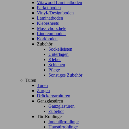
Vitawood Laminatboden
Parkettboden
Vinyl-/Designboden
Laminatboden
Klebesheets
Massivholzdiele
Linoleumboden
Korkboden
Zubehör
Sockelleisten
Unterlagen
Kleber
Schienen
Pflege
Sonstiges Zubehör
Türen
Türen
Zargen
Drückergarnituren
Ganzglastüren
Ganzglastüren
Zubehör
Tür-Rohlinge
Innentürrohlinge
Haustürrohlinge