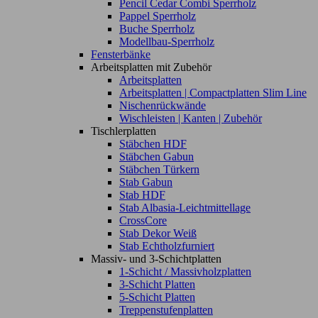
Pencil Cedar Combi Sperrholz
Pappel Sperrholz
Buche Sperrholz
Modellbau-Sperrholz
Fensterbänke
Arbeitsplatten mit Zubehör
Arbeitsplatten
Arbeitsplatten | Compactplatten Slim Line
Nischenrückwände
Wischleisten | Kanten | Zubehör
Tischlerplatten
Stäbchen HDF
Stäbchen Gabun
Stäbchen Türkern
Stab Gabun
Stab HDF
Stab Albasia-Leichtmittellage
CrossCore
Stab Dekor Weiß
Stab Echtholzfurniert
Massiv- und 3-Schichtplatten
1-Schicht / Massivholzplatten
3-Schicht Platten
5-Schicht Platten
Treppenstufenplatten