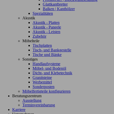
Glattkantbretter
Balken | Kanthölzer
Spezialitäten
Akustik
Akustik - Platten
Akustik - Paneele
Akustik - Leisten
Zubehör
Möbelteile
Tischplatten
Tisch- und Bankgestelle
Tische und Bänke
Sonstiges
Handlaufsysteme
Möbel- und Bodenöl
Dicht- und Klebetechnik
Granitsteine
Werbemittel
Sonderposten
Möbelfertigteile konfigurieren
Beratungszentrum
Ausstellung
Terminvereinbarung
Karriere