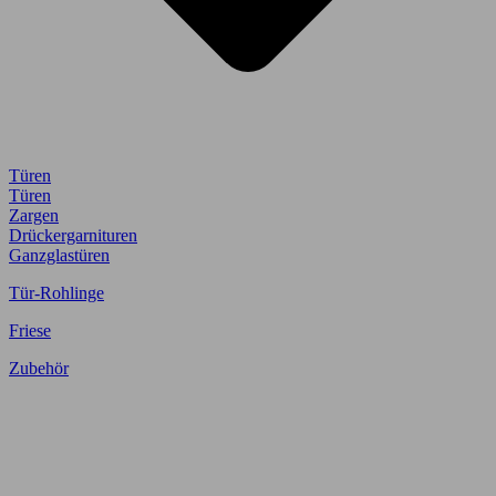
Türen
Türen
Zargen
Drückergarnituren
Ganzglastüren
Tür-Rohlinge
Friese
Zubehör