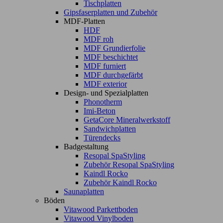
Tischplatten
Gipsfaserplatten und Zubehör
MDF-Platten
HDF
MDF roh
MDF Grundierfolie
MDF beschichtet
MDF furniert
MDF durchgefärbt
MDF exterior
Design- und Spezialplatten
Phonotherm
Imi-Beton
GetaCore Mineralwerkstoff
Sandwichplatten
Türendecks
Badgestaltung
Resopal SpaStyling
Zubehör Resopal SpaStyling
Kaindl Rocko
Zubehör Kaindl Rocko
Saunaplatten
Böden
Vitawood Parkettboden
Vitawood Vinylboden