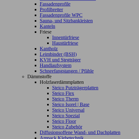
Fassadenprofile
Profilbretter
Fassadenprofile WPC
Sauna- und Sitzbankleisten
Kanteln
Friese
Innentürfriese
Haustürfriese
Kantholz
Leimbinder (BSH)
KVH und Stegträger
Handlaufsystem
Schneefangstangen / Pfähle
Dämmstoffe
Holzfaserdämmplatten
Steico Putzträgerplatten
Steico Flex
Steico Therm
Steico Isorel | Base
Steico Universal
Steico Spezial
Steico Floor
Steico Zubehör
Diffusionsoffene Wand- und Dachplatten
Ampack Klebetechnik