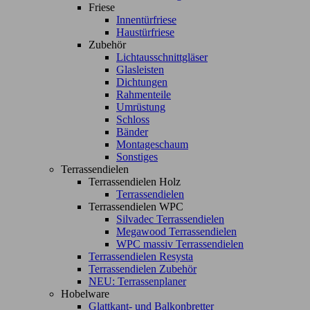
Friese
Innentürfriese
Haustürfriese
Zubehör
Lichtausschnittgläser
Glasleisten
Dichtungen
Rahmenteile
Umrüstung
Schloss
Bänder
Montageschaum
Sonstiges
Terrassendielen
Terrassendielen Holz
Terrassendielen
Terrassendielen WPC
Silvadec Terrassendielen
Megawood Terrassendielen
WPC massiv Terrassendielen
Terrassendielen Resysta
Terrassendielen Zubehör
NEU: Terrassenplaner
Hobelware
Glattkant- und Balkonbretter