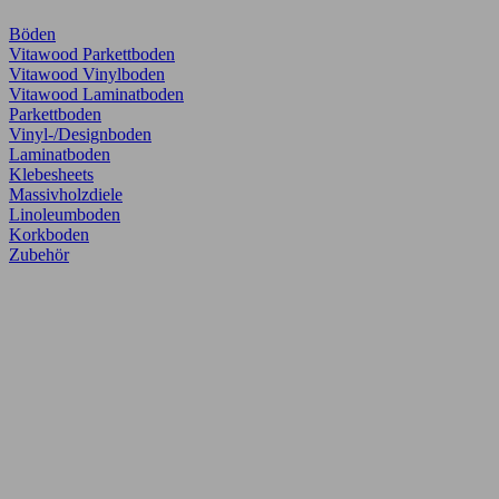
Böden
Vitawood Parkettboden
Vitawood Vinylboden
Vitawood Laminatboden
Parkettboden
Vinyl-/Designboden
Laminatboden
Klebesheets
Massivholzdiele
Linoleumboden
Korkboden
Zubehör