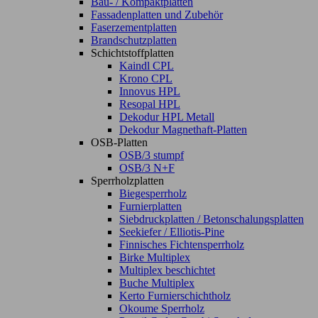
Bau- / Kompaktplatten
Fassadenplatten und Zubehör
Faserzementplatten
Brandschutzplatten
Schichtstoffplatten
Kaindl CPL
Krono CPL
Innovus HPL
Resopal HPL
Dekodur HPL Metall
Dekodur Magnethaft-Platten
OSB-Platten
OSB/3 stumpf
OSB/3 N+F
Sperrholzplatten
Biegesperrholz
Furnierplatten
Siebdruckplatten / Betonschalungsplatten
Seekiefer / Elliotis-Pine
Finnisches Fichtensperrholz
Birke Multiplex
Multiplex beschichtet
Buche Multiplex
Kerto Furnierschichtholz
Okoume Sperrholz