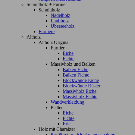
Schnittholz + Furnier
Schnittholz
Nadelholz
Laubholz
Überseeholz
Furniere
Altholz
Altholz Original
Furnier
Eiche
Fichte
Massivholz und Balken
Balken Eiche
Balken Fichte
Blockwände Eiche
Blockwände Rüster
Massivholz Eiche
Massivholz Fichte
Wandverkleidung
Platten
Eiche
Fichte
Erle
Holz mit Charakter
Profilbretter | Blockwandschalung