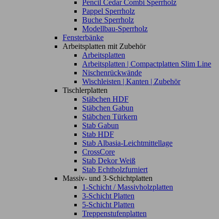
Pencil Cedar Combi Sperrholz
Pappel Sperrholz
Buche Sperrholz
Modellbau-Sperrholz
Fensterbänke
Arbeitsplatten mit Zubehör
Arbeitsplatten
Arbeitsplatten | Compactplatten Slim Line
Nischenrückwände
Wischleisten | Kanten | Zubehör
Tischlerplatten
Stäbchen HDF
Stäbchen Gabun
Stäbchen Türkern
Stab Gabun
Stab HDF
Stab Albasia-Leichtmittellage
CrossCore
Stab Dekor Weiß
Stab Echtholzfurniert
Massiv- und 3-Schichtplatten
1-Schicht / Massivholzplatten
3-Schicht Platten
5-Schicht Platten
Treppenstufenplatten