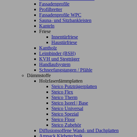
Fassadenprofile
Profilbretter
Fassadenprofile WPC
Sauna- und Sitzbankleisten
Kanteln
Friese
Innentürfriese
Haustürfriese
Kantholz
Leimbinder (BSH)
KVH und Stegträger
Handlaufsystem
Schneefangstangen / Pfähle
Dämmstoffe
Holzfaserdämmplatten
Steico Putzträgerplatten
Steico Flex
Steico Therm
Steico Isorel | Base
Steico Universal
Steico Spezial
Steico Floor
Steico Zubehör
Diffusionsoffene Wand- und Dachplatten
Ampack Klebetechnik