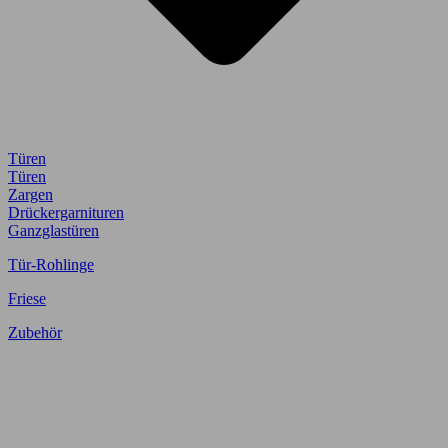
Türen
Türen
Zargen
Drückergarnituren
Ganzglastüren
Tür-Rohlinge
Friese
Zubehör