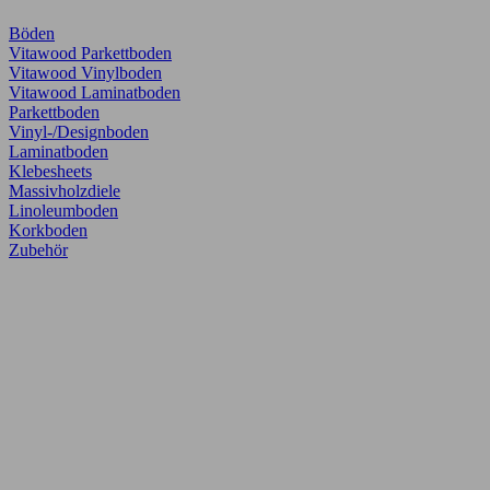
Böden
Vitawood Parkettboden
Vitawood Vinylboden
Vitawood Laminatboden
Parkettboden
Vinyl-/Designboden
Laminatboden
Klebesheets
Massivholzdiele
Linoleumboden
Korkboden
Zubehör