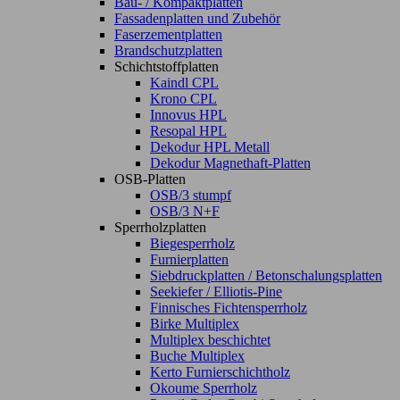
Bau- / Kompaktplatten
Fassadenplatten und Zubehör
Faserzementplatten
Brandschutzplatten
Schichtstoffplatten
Kaindl CPL
Krono CPL
Innovus HPL
Resopal HPL
Dekodur HPL Metall
Dekodur Magnethaft-Platten
OSB-Platten
OSB/3 stumpf
OSB/3 N+F
Sperrholzplatten
Biegesperrholz
Furnierplatten
Siebdruckplatten / Betonschalungsplatten
Seekiefer / Elliotis-Pine
Finnisches Fichtensperrholz
Birke Multiplex
Multiplex beschichtet
Buche Multiplex
Kerto Furnierschichtholz
Okoume Sperrholz