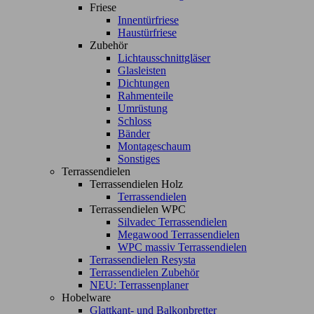
Friese
Innentürfriese
Haustürfriese
Zubehör
Lichtausschnittgläser
Glasleisten
Dichtungen
Rahmenteile
Umrüstung
Schloss
Bänder
Montageschaum
Sonstiges
Terrassendielen
Terrassendielen Holz
Terrassendielen
Terrassendielen WPC
Silvadec Terrassendielen
Megawood Terrassendielen
WPC massiv Terrassendielen
Terrassendielen Resysta
Terrassendielen Zubehör
NEU: Terrassenplaner
Hobelware
Glattkant- und Balkonbretter