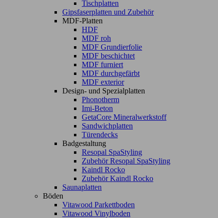
Tischplatten
Gipsfaserplatten und Zubehör
MDF-Platten
HDF
MDF roh
MDF Grundierfolie
MDF beschichtet
MDF furniert
MDF durchgefärbt
MDF exterior
Design- und Spezialplatten
Phonotherm
Imi-Beton
GetaCore Mineralwerkstoff
Sandwichplatten
Türendecks
Badgestaltung
Resopal SpaStyling
Zubehör Resopal SpaStyling
Kaindl Rocko
Zubehör Kaindl Rocko
Saunaplatten
Böden
Vitawood Parkettboden
Vitawood Vinylboden