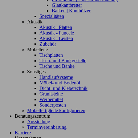
Glattkantbretter
Balken | Kanthölzer
Spezialitäten
Akustik
Akustik - Platten
Akustik - Paneele
Akustik - Leisten
Zubehör
Möbelteile
Tischplatten
Tisch- und Bankgestelle
Tische und Bänke
Sonstiges
Handlaufsysteme
Möbel- und Bodenöl
Dicht- und Klebetechnik
Granitsteine
Werbemittel
Sonderposten
Möbelfertigteile konfigurieren
Beratungszentrum
Ausstellung
Terminvereinbarung
Karriere