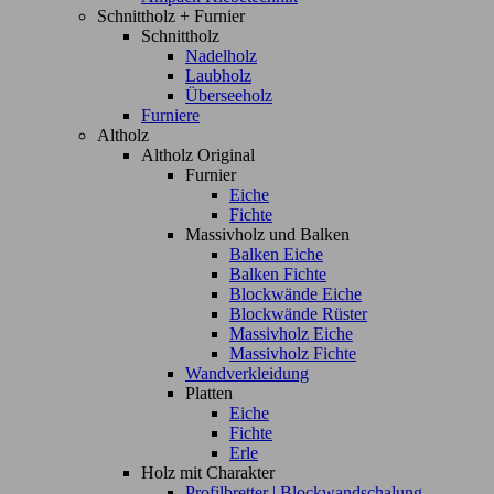
Schnittholz + Furnier
Schnittholz
Nadelholz
Laubholz
Überseeholz
Furniere
Altholz
Altholz Original
Furnier
Eiche
Fichte
Massivholz und Balken
Balken Eiche
Balken Fichte
Blockwände Eiche
Blockwände Rüster
Massivholz Eiche
Massivholz Fichte
Wandverkleidung
Platten
Eiche
Fichte
Erle
Holz mit Charakter
Profilbretter | Blockwandschalung