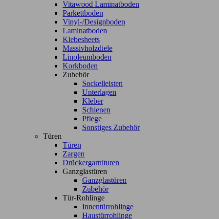
Vitawood Laminatboden
Parkettboden
Vinyl-/Designboden
Laminatboden
Klebesheets
Massivholzdiele
Linoleumboden
Korkboden
Zubehör
Sockelleisten
Unterlagen
Kleber
Schienen
Pflege
Sonstiges Zubehör
Türen
Türen
Zargen
Drückergarnituren
Ganzglastüren
Ganzglastüren
Zubehör
Tür-Rohlinge
Innentürrohlinge
Haustürrohlinge