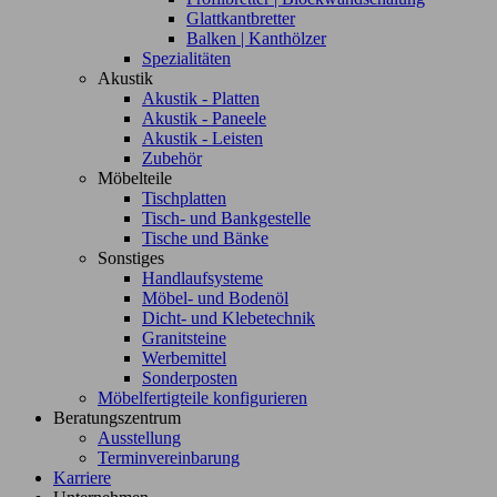
Glattkantbretter
Balken | Kanthölzer
Spezialitäten
Akustik
Akustik - Platten
Akustik - Paneele
Akustik - Leisten
Zubehör
Möbelteile
Tischplatten
Tisch- und Bankgestelle
Tische und Bänke
Sonstiges
Handlaufsysteme
Möbel- und Bodenöl
Dicht- und Klebetechnik
Granitsteine
Werbemittel
Sonderposten
Möbelfertigteile konfigurieren
Beratungszentrum
Ausstellung
Terminvereinbarung
Karriere