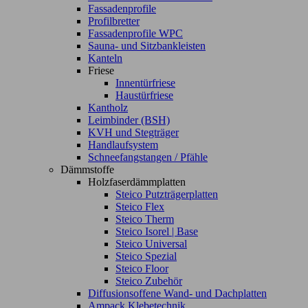
Fassadenprofile
Profilbretter
Fassadenprofile WPC
Sauna- und Sitzbankleisten
Kanteln
Friese
Innentürfriese
Haustürfriese
Kantholz
Leimbinder (BSH)
KVH und Stegträger
Handlaufsystem
Schneefangstangen / Pfähle
Dämmstoffe
Holzfaserdämmplatten
Steico Putzträgerplatten
Steico Flex
Steico Therm
Steico Isorel | Base
Steico Universal
Steico Spezial
Steico Floor
Steico Zubehör
Diffusionsoffene Wand- und Dachplatten
Ampack Klebetechnik