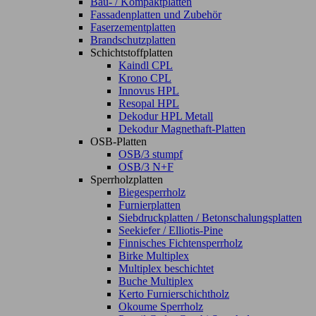
Bau- / Kompaktplatten
Fassadenplatten und Zubehör
Faserzementplatten
Brandschutzplatten
Schichtstoffplatten
Kaindl CPL
Krono CPL
Innovus HPL
Resopal HPL
Dekodur HPL Metall
Dekodur Magnethaft-Platten
OSB-Platten
OSB/3 stumpf
OSB/3 N+F
Sperrholzplatten
Biegesperrholz
Furnierplatten
Siebdruckplatten / Betonschalungsplatten
Seekiefer / Elliotis-Pine
Finnisches Fichtensperrholz
Birke Multiplex
Multiplex beschichtet
Buche Multiplex
Kerto Furnierschichtholz
Okoume Sperrholz