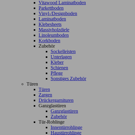
Vitawood Laminatboden
Parkettboden
Vinyl-/Designboden
Laminatboden
Klebesheets
Massivholzdiele
Linoleumboden
Korkboden
Zubehör
Sockelleisten
Unterlagen
Kleber
Schienen
Pflege
Sonstiges Zubehör
Türen
Türen
Zargen
Drückergarnituren
Ganzglastüren
Ganzglastüren
Zubehör
Tür-Rohlinge
Innentürrohlinge
Haustürrohlinge