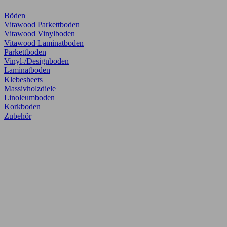
Böden
Vitawood Parkettboden
Vitawood Vinylboden
Vitawood Laminatboden
Parkettboden
Vinyl-/Designboden
Laminatboden
Klebesheets
Massivholzdiele
Linoleumboden
Korkboden
Zubehör