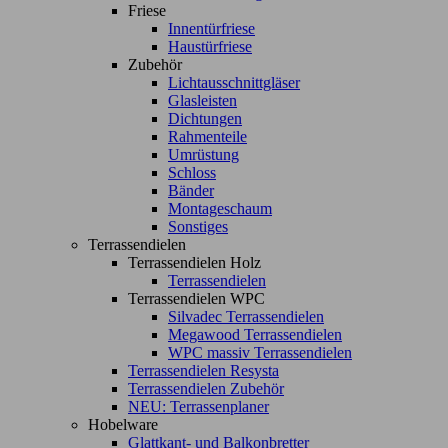
Friese
Innentürfriese
Haustürfriese
Zubehör
Lichtausschnittgläser
Glasleisten
Dichtungen
Rahmenteile
Umrüstung
Schloss
Bänder
Montageschaum
Sonstiges
Terrassendielen
Terrassendielen Holz
Terrassendielen
Terrassendielen WPC
Silvadec Terrassendielen
Megawood Terrassendielen
WPC massiv Terrassendielen
Terrassendielen Resysta
Terrassendielen Zubehör
NEU: Terrassenplaner
Hobelware
Glattkant- und Balkonbretter