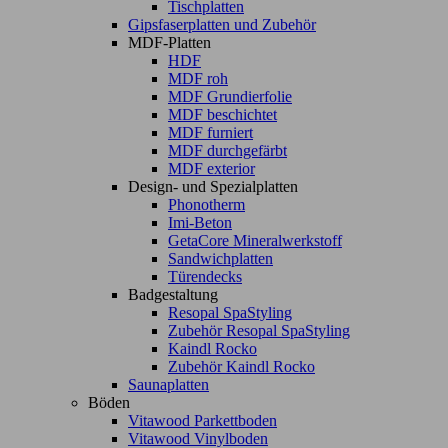
Tischplatten
Gipsfaserplatten und Zubehör
MDF-Platten
HDF
MDF roh
MDF Grundierfolie
MDF beschichtet
MDF furniert
MDF durchgefärbt
MDF exterior
Design- und Spezialplatten
Phonotherm
Imi-Beton
GetaCore Mineralwerkstoff
Sandwichplatten
Türendecks
Badgestaltung
Resopal SpaStyling
Zubehör Resopal SpaStyling
Kaindl Rocko
Zubehör Kaindl Rocko
Saunaplatten
Böden
Vitawood Parkettboden
Vitawood Vinylboden