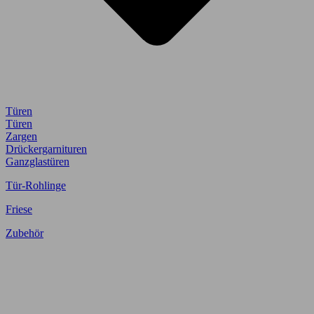
Türen
Türen
Zargen
Drückergarnituren
Ganzglastüren
Tür-Rohlinge
Friese
Zubehör