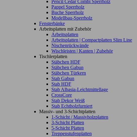
Pencil Cedar Combi Sperrholz
Pappel Sperrholz
Buche Sperrholz
Modellbau-Sperrholz
Fensterbänke
Arbeitsplatten mit Zubehör
Arbeitsplatten
Arbeitsplatten | Compactplatten Slim Line
Nischenrückwände
Wischleisten | Kanten | Zubehör
Tischlerplatten
Stäbchen HDF
Stäbchen Gabun
Stäbchen Türkern
Stab Gabun
Stab HDF
Stab Albasia-Leichtmittellage
CrossCore
Stab Dekor Weiß
Stab Echtholzfurniert
Massiv- und 3-Schichtplatten
1-Schicht / Massivholzplatten
3-Schicht Platten
5-Schicht Platten
Treppenstufenplatten