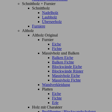
Schnittholz + Furnier
Schnittholz
Nadelholz
Laubholz
Überseeholz
Furniere
Altholz
Altholz Original
Furnier
Eiche
Fichte
Massivholz und Balken
Balken Eiche
Balken Fichte
Blockwände Eiche
Blockwände Rüster
Massivholz Eiche
Massivholz Fichte
Wandverkleidung
Platten
Eiche
Fichte
Erle
Holz mit Charakter
Profilbretter | Blockwandschalung