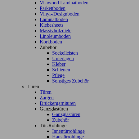
Vitawood Laminatboden
Parkettboden
Vinyl-/Designboden
Laminatboden
Klebesheets
Massivholzdiele
Linoleumboden
Korkboden
Zubehör
Sockelleisten
Unterlagen
Kleber
Schienen
Pflege
Sonstiges Zubehör
Türen
Türen
Zargen
Drückergarnituren
Ganzglastüren
Ganzglastüren
Zubehör
Tür-Rohlinge
Innentürrohlinge
Haustürrohlinge