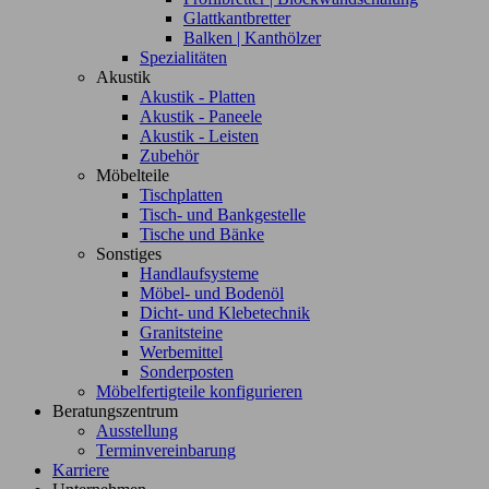
Glattkantbretter
Balken | Kanthölzer
Spezialitäten
Akustik
Akustik - Platten
Akustik - Paneele
Akustik - Leisten
Zubehör
Möbelteile
Tischplatten
Tisch- und Bankgestelle
Tische und Bänke
Sonstiges
Handlaufsysteme
Möbel- und Bodenöl
Dicht- und Klebetechnik
Granitsteine
Werbemittel
Sonderposten
Möbelfertigteile konfigurieren
Beratungszentrum
Ausstellung
Terminvereinbarung
Karriere