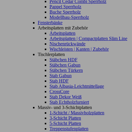
Pencil Cedar Combi Sperrholz
Pappel Sperrholz
Buche Sperrholz
Modellbau-Sperrholz
Fensterbänke
Arbeitsplatten mit Zubehör
Arbeitsplatten
Arbeitsplatten | Compactplatten Slim Line
Nischenrückwände
Wischleisten | Kanten | Zubehör
Tischlerplatten
Stäbchen HDF
Stäbchen Gabun
Stäbchen Türkern
Stab Gabun
Stab HDF
Stab Albasia-Leichtmittellage
CrossCore
Stab Dekor Weiß
Stab Echtholzfurniert
Massiv- und 3-Schichtplatten
1-Schicht / Massivholzplatten
3-Schicht Platten
5-Schicht Platten
Treppenstufenplatten