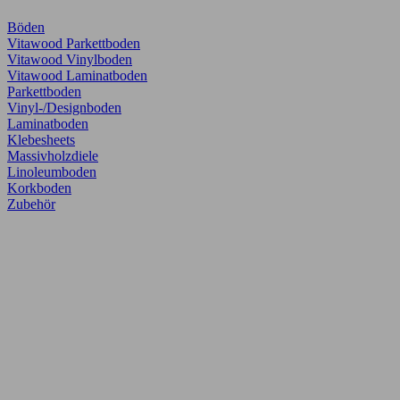
Böden
Vitawood Parkettboden
Vitawood Vinylboden
Vitawood Laminatboden
Parkettboden
Vinyl-/Designboden
Laminatboden
Klebesheets
Massivholzdiele
Linoleumboden
Korkboden
Zubehör