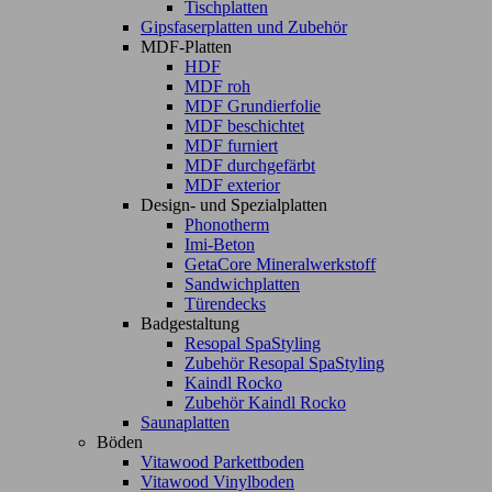
Tischplatten
Gipsfaserplatten und Zubehör
MDF-Platten
HDF
MDF roh
MDF Grundierfolie
MDF beschichtet
MDF furniert
MDF durchgefärbt
MDF exterior
Design- und Spezialplatten
Phonotherm
Imi-Beton
GetaCore Mineralwerkstoff
Sandwichplatten
Türendecks
Badgestaltung
Resopal SpaStyling
Zubehör Resopal SpaStyling
Kaindl Rocko
Zubehör Kaindl Rocko
Saunaplatten
Böden
Vitawood Parkettboden
Vitawood Vinylboden