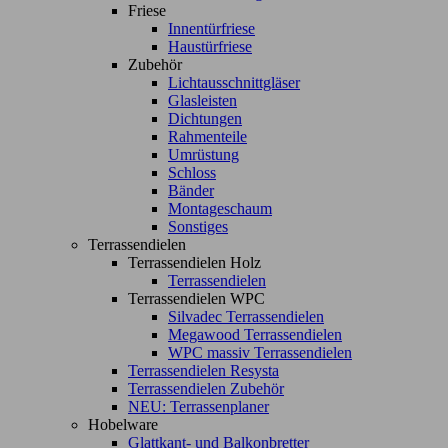
Friese
Innentürfriese
Haustürfriese
Zubehör
Lichtausschnittgläser
Glasleisten
Dichtungen
Rahmenteile
Umrüstung
Schloss
Bänder
Montageschaum
Sonstiges
Terrassendielen
Terrassendielen Holz
Terrassendielen
Terrassendielen WPC
Silvadec Terrassendielen
Megawood Terrassendielen
WPC massiv Terrassendielen
Terrassendielen Resysta
Terrassendielen Zubehör
NEU: Terrassenplaner
Hobelware
Glattkant- und Balkonbretter