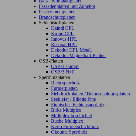
Bau- / Kompaktplatten
Fassadenplatten und Zubehör
Faserzementplatten
Brandschutzplatten
Schichtstoffplatten
Kaindl CPL
Krono CPL
Innovus HPL
Resopal HPL
Dekodur HPL Metall
Dekodur Magnethaft-Platten
OSB-Platten
OSB/3 stumpf
OSB/3 N+F
Sperrholzplatten
Biegesperrholz
Furnierplatten
Siebdruckplatten / Betonschalungsplatten
Seekiefer / Elliotis-Pine
Finnisches Fichtensperrholz
Birke Multiplex
Multiplex beschichtet
Buche Multiplex
Kerto Furnierschichtholz
Okoume Sperrholz