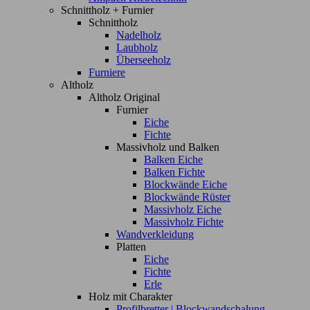
Schnittholz + Furnier
Schnittholz
Nadelholz
Laubholz
Überseeholz
Furniere
Altholz
Altholz Original
Furnier
Eiche
Fichte
Massivholz und Balken
Balken Eiche
Balken Fichte
Blockwände Eiche
Blockwände Rüster
Massivholz Eiche
Massivholz Fichte
Wandverkleidung
Platten
Eiche
Fichte
Erle
Holz mit Charakter
Profilbretter | Blockwandschalung