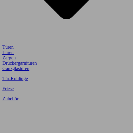
Türen
Türen
Zargen
Drückergarnituren
Ganzglastüren
Tür-Rohlinge
Friese
Zubehör