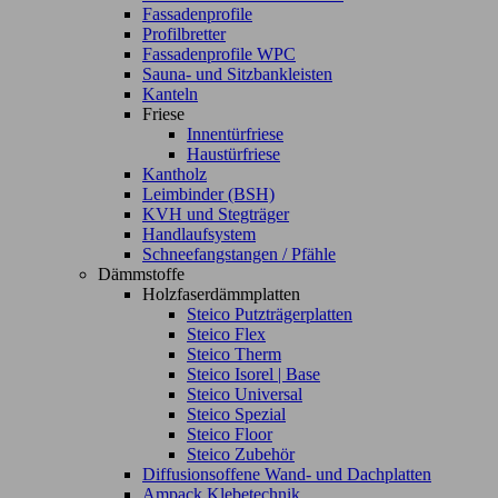
Fassadenprofile
Profilbretter
Fassadenprofile WPC
Sauna- und Sitzbankleisten
Kanteln
Friese
Innentürfriese
Haustürfriese
Kantholz
Leimbinder (BSH)
KVH und Stegträger
Handlaufsystem
Schneefangstangen / Pfähle
Dämmstoffe
Holzfaserdämmplatten
Steico Putzträgerplatten
Steico Flex
Steico Therm
Steico Isorel | Base
Steico Universal
Steico Spezial
Steico Floor
Steico Zubehör
Diffusionsoffene Wand- und Dachplatten
Ampack Klebetechnik