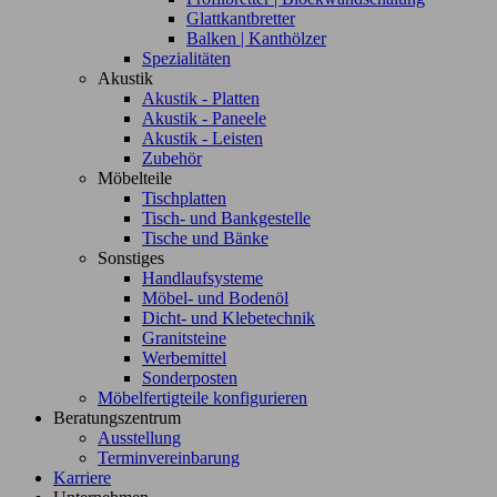
Glattkantbretter
Balken | Kanthölzer
Spezialitäten
Akustik
Akustik - Platten
Akustik - Paneele
Akustik - Leisten
Zubehör
Möbelteile
Tischplatten
Tisch- und Bankgestelle
Tische und Bänke
Sonstiges
Handlaufsysteme
Möbel- und Bodenöl
Dicht- und Klebetechnik
Granitsteine
Werbemittel
Sonderposten
Möbelfertigteile konfigurieren
Beratungszentrum
Ausstellung
Terminvereinbarung
Karriere