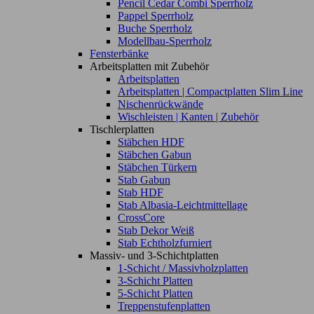
Pencil Cedar Combi Sperrholz
Pappel Sperrholz
Buche Sperrholz
Modellbau-Sperrholz
Fensterbänke
Arbeitsplatten mit Zubehör
Arbeitsplatten
Arbeitsplatten | Compactplatten Slim Line
Nischenrückwände
Wischleisten | Kanten | Zubehör
Tischlerplatten
Stäbchen HDF
Stäbchen Gabun
Stäbchen Türkern
Stab Gabun
Stab HDF
Stab Albasia-Leichtmittellage
CrossCore
Stab Dekor Weiß
Stab Echtholzfurniert
Massiv- und 3-Schichtplatten
1-Schicht / Massivholzplatten
3-Schicht Platten
5-Schicht Platten
Treppenstufenplatten