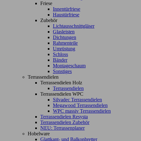
Friese
Innentürfriese
Haustürfriese
Zubehör
Lichtausschnittgläser
Glasleisten
Dichtungen
Rahmenteile
Umrüstung
Schloss
Bänder
Montageschaum
Sonstiges
Terrassendielen
Terrassendielen Holz
Terrassendielen
Terrassendielen WPC
Silvadec Terrassendielen
Megawood Terrassendielen
WPC massiv Terrassendielen
Terrassendielen Resysta
Terrassendielen Zubehör
NEU: Terrassenplaner
Hobelware
Glattkant- und Balkonbretter