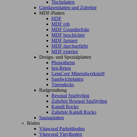
Tischplatten
Gipsfaserplatten und Zubehör
MDF-Platten
HDF
MDF roh
MDF Grundierfolie
MDF beschichtet
MDF furniert
MDF durchgefärbt
MDF exterior
Design- und Spezialplatten
Phonotherm
Imi-Beton
GetaCore Mineralwerkstoff
Sandwichplatten
Türendecks
Badgestaltung
Resopal SpaStyling
Zubehör Resopal SpaStyling
Kaindl Rocko
Zubehör Kaindl Rocko
Saunaplatten
Böden
Vitawood Parkettboden
Vitawood Vinylboden