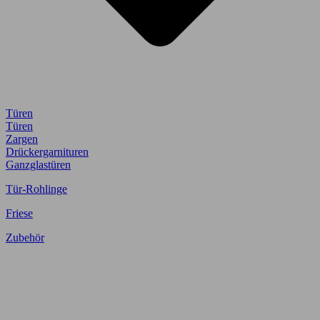
Türen
Türen
Zargen
Drückergarnituren
Ganzglastüren
Tür-Rohlinge
Friese
Zubehör