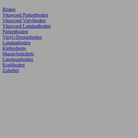
Böden
Vitawood Parkettboden
Vitawood Vinylboden
Vitawood Laminatboden
Parkettboden
Vinyl-/Designboden
Laminatboden
Klebesheets
Massivholzdiele
Linoleumboden
Korkboden
Zubehör