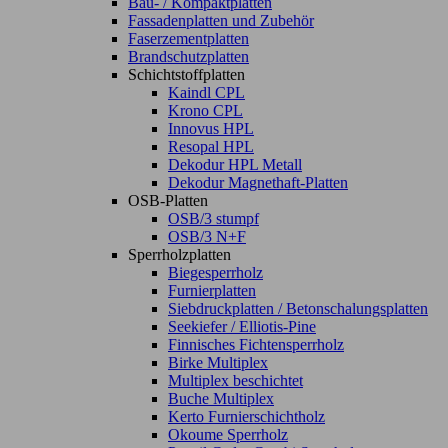
Bau- / Kompaktplatten
Fassadenplatten und Zubehör
Faserzementplatten
Brandschutzplatten
Schichtstoffplatten
Kaindl CPL
Krono CPL
Innovus HPL
Resopal HPL
Dekodur HPL Metall
Dekodur Magnethaft-Platten
OSB-Platten
OSB/3 stumpf
OSB/3 N+F
Sperrholzplatten
Biegesperrholz
Furnierplatten
Siebdruckplatten / Betonschalungsplatten
Seekiefer / Elliotis-Pine
Finnisches Fichtensperrholz
Birke Multiplex
Multiplex beschichtet
Buche Multiplex
Kerto Furnierschichtholz
Okoume Sperrholz