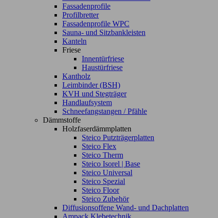
Fassadenprofile
Profilbretter
Fassadenprofile WPC
Sauna- und Sitzbankleisten
Kanteln
Friese
Innentürfriese
Haustürfriese
Kantholz
Leimbinder (BSH)
KVH und Stegträger
Handlaufsystem
Schneefangstangen / Pfähle
Dämmstoffe
Holzfaserdämmplatten
Steico Putzträgerplatten
Steico Flex
Steico Therm
Steico Isorel | Base
Steico Universal
Steico Spezial
Steico Floor
Steico Zubehör
Diffusionsoffene Wand- und Dachplatten
Ampack Klebetechnik