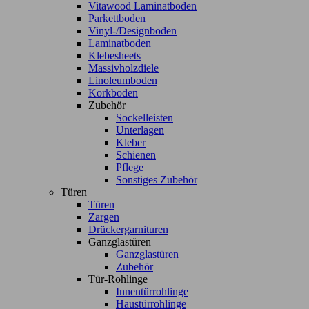
Vitawood Laminatboden
Parkettboden
Vinyl-/Designboden
Laminatboden
Klebesheets
Massivholzdiele
Linoleumboden
Korkboden
Zubehör
Sockelleisten
Unterlagen
Kleber
Schienen
Pflege
Sonstiges Zubehör
Türen
Türen
Zargen
Drückergarnituren
Ganzglastüren
Ganzglastüren
Zubehör
Tür-Rohlinge
Innentürrohlinge
Haustürrohlinge