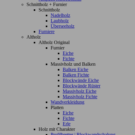
Schnittholz + Furnier
Schnittholz
Nadelholz
Laubholz
Überseeholz
Furniere
Altholz
Altholz Original
Furnier
Eiche
Fichte
Massivholz und Balken
Balken Eiche
Balken Fichte
Blockwände Eiche
Blockwände Rüster
Massivholz Eiche
Massivholz Fichte
Wandverkleidung
Platten
Eiche
Fichte
Erle
Holz mit Charakter
Profilbretter | Blockwandschalung