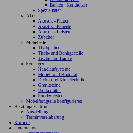
Balken | Kanthölzer
Spezialitäten
Akustik
Akustik - Platten
Akustik - Paneele
Akustik - Leisten
Zubehör
Möbelteile
Tischplatten
Tisch- und Bankgestelle
Tische und Bänke
Sonstiges
Handlaufsysteme
Möbel- und Bodenöl
Dicht- und Klebetechnik
Granitsteine
Werbemittel
Sonderposten
Möbelfertigteile konfigurieren
Beratungszentrum
Ausstellung
Terminvereinbarung
Karriere
Unternehmen