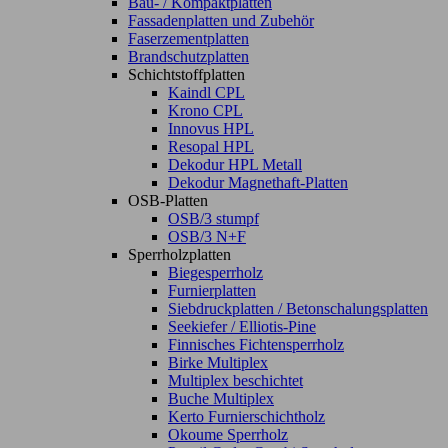
Bau- / Kompaktplatten
Fassadenplatten und Zubehör
Faserzementplatten
Brandschutzplatten
Schichtstoffplatten
Kaindl CPL
Krono CPL
Innovus HPL
Resopal HPL
Dekodur HPL Metall
Dekodur Magnethaft-Platten
OSB-Platten
OSB/3 stumpf
OSB/3 N+F
Sperrholzplatten
Biegesperrholz
Furnierplatten
Siebdruckplatten / Betonschalungsplatten
Seekiefer / Elliotis-Pine
Finnisches Fichtensperrholz
Birke Multiplex
Multiplex beschichtet
Buche Multiplex
Kerto Furnierschichtholz
Okoume Sperrholz