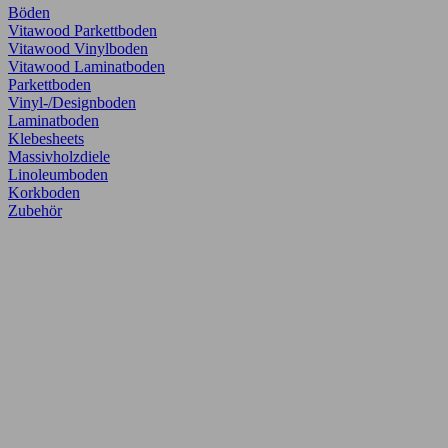
Böden
Vitawood Parkettboden
Vitawood Vinylboden
Vitawood Laminatboden
Parkettboden
Vinyl-/Designboden
Laminatboden
Klebesheets
Massivholzdiele
Linoleumboden
Korkboden
Zubehör