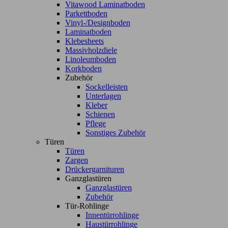
Vitawood Laminatboden
Parkettboden
Vinyl-/Designboden
Laminatboden
Klebesheets
Massivholzdiele
Linoleumboden
Korkboden
Zubehör
Sockelleisten
Unterlagen
Kleber
Schienen
Pflege
Sonstiges Zubehör
Türen
Türen
Zargen
Drückergarnituren
Ganzglastüren
Ganzglastüren
Zubehör
Tür-Rohlinge
Innentürrohlinge
Haustürrohlinge