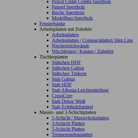
Pencil Cedar Combi Sperrholz
Pappel Sperrholz
Buche Sperrholz
Modellbau-Sperrholz
Fensterbänke
Arbeitsplatten mit Zubehör
Arbeitsplatten
Arbeitsplatten | Compactplatten Slim Line
Nischenrückwände
Wischleisten | Kanten | Zubehör
Tischlerplatten
Stäbchen HDF
Stäbchen Gabun
Stäbchen Türkern
Stab Gabun
Stab HDF
Stab Albasia-Leichtmittellage
CrossCore
Stab Dekor Weiß
Stab Echtholzfurniert
Massiv- und 3-Schichtplatten
1-Schicht / Massivholzplatten
3-Schicht Platten
5-Schicht Platten
Treppenstufenplatten