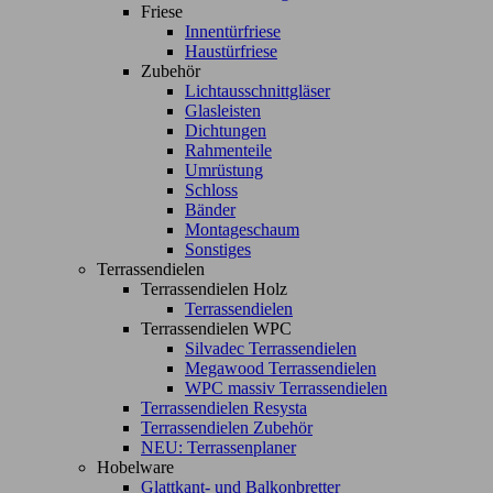
Friese
Innentürfriese
Haustürfriese
Zubehör
Lichtausschnittgläser
Glasleisten
Dichtungen
Rahmenteile
Umrüstung
Schloss
Bänder
Montageschaum
Sonstiges
Terrassendielen
Terrassendielen Holz
Terrassendielen
Terrassendielen WPC
Silvadec Terrassendielen
Megawood Terrassendielen
WPC massiv Terrassendielen
Terrassendielen Resysta
Terrassendielen Zubehör
NEU: Terrassenplaner
Hobelware
Glattkant- und Balkonbretter