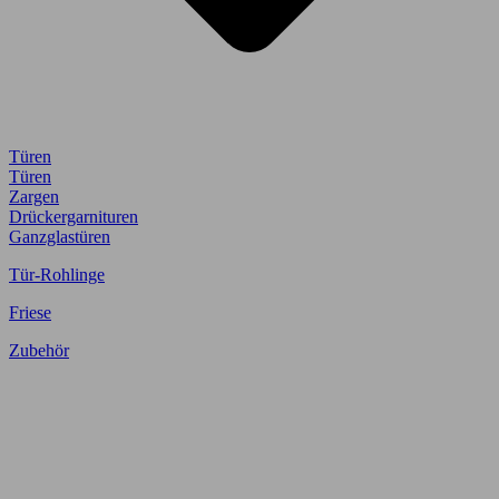
Türen
Türen
Zargen
Drückergarnituren
Ganzglastüren
Tür-Rohlinge
Friese
Zubehör