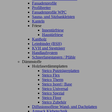
Fassadenprofile
Profilbretter
Fassadenprofile WPC
Sauna- und Sitzbankleisten
Kanteln
Friese
Innentürfriese
Haustürfriese
Kantholz
Leimbinder (BSH)
KVH und Stegträger
Handlaufsystem
Schneefangstangen / Pfähle
Dämmstoffe
Holzfaserdämmplatten
Steico Putzträgerplatten
Steico Flex
Steico Therm
Steico Isorel | Base
Steico Universal
Steico Spezial
Steico Floor
Steico Zubehör
Diffusionsoffene Wand- und Dachplatten
Ampack Klebetechnik