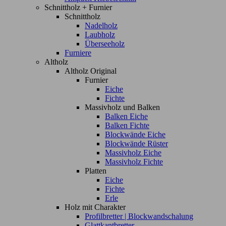
Schnittholz + Furnier
Schnittholz
Nadelholz
Laubholz
Überseeholz
Furniere
Altholz
Altholz Original
Furnier
Eiche
Fichte
Massivholz und Balken
Balken Eiche
Balken Fichte
Blockwände Eiche
Blockwände Rüster
Massivholz Eiche
Massivholz Fichte
Platten
Eiche
Fichte
Erle
Holz mit Charakter
Profilbretter | Blockwandschalung
Glattkantbretter