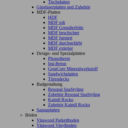
Tischplatten
Gipsfaserplatten und Zubehör
MDF-Platten
HDF
MDF roh
MDF Grundierfolie
MDF beschichtet
MDF furniert
MDF durchgefärbt
MDF exterior
Design- und Spezialplatten
Phonotherm
Imi-Beton
GetaCore Mineralwerkstoff
Sandwichplatten
Türendecks
Badgestaltung
Resopal SpaStyling
Zubehör Resopal SpaStyling
Kaindl Rocko
Zubehör Kaindl Rocko
Saunaplatten
Böden
Vitawood Parkettboden
Vitawood Vinylboden