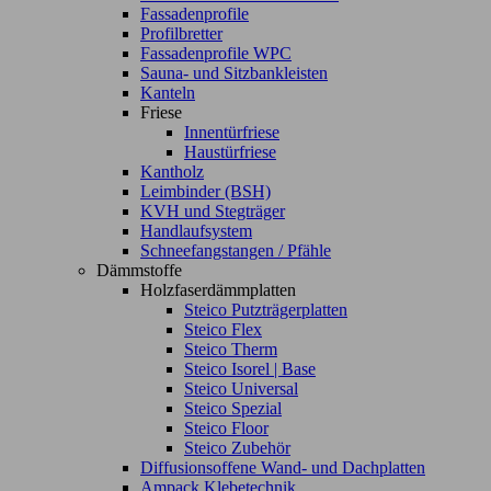
Fassadenprofile
Profilbretter
Fassadenprofile WPC
Sauna- und Sitzbankleisten
Kanteln
Friese
Innentürfriese
Haustürfriese
Kantholz
Leimbinder (BSH)
KVH und Stegträger
Handlaufsystem
Schneefangstangen / Pfähle
Dämmstoffe
Holzfaserdämmplatten
Steico Putzträgerplatten
Steico Flex
Steico Therm
Steico Isorel | Base
Steico Universal
Steico Spezial
Steico Floor
Steico Zubehör
Diffusionsoffene Wand- und Dachplatten
Ampack Klebetechnik