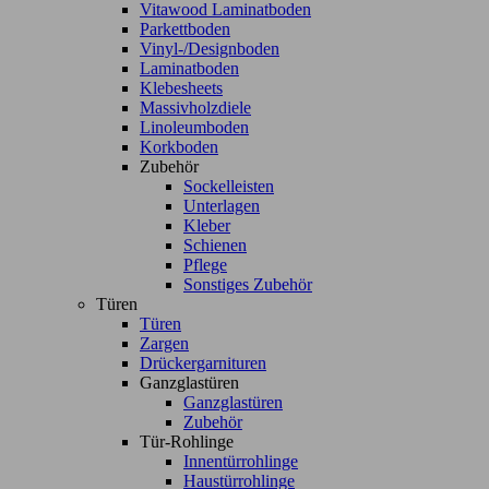
Vitawood Laminatboden
Parkettboden
Vinyl-/Designboden
Laminatboden
Klebesheets
Massivholzdiele
Linoleumboden
Korkboden
Zubehör
Sockelleisten
Unterlagen
Kleber
Schienen
Pflege
Sonstiges Zubehör
Türen
Türen
Zargen
Drückergarnituren
Ganzglastüren
Ganzglastüren
Zubehör
Tür-Rohlinge
Innentürrohlinge
Haustürrohlinge