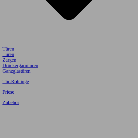
Türen
Türen
Zargen
Drückergarnituren
Ganzglastüren
Tür-Rohlinge
Friese
Zubehör