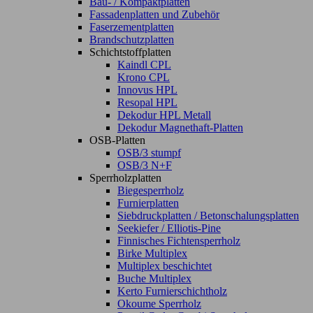
Bau- / Kompaktplatten
Fassadenplatten und Zubehör
Faserzementplatten
Brandschutzplatten
Schichtstoffplatten
Kaindl CPL
Krono CPL
Innovus HPL
Resopal HPL
Dekodur HPL Metall
Dekodur Magnethaft-Platten
OSB-Platten
OSB/3 stumpf
OSB/3 N+F
Sperrholzplatten
Biegesperrholz
Furnierplatten
Siebdruckplatten / Betonschalungsplatten
Seekiefer / Elliotis-Pine
Finnisches Fichtensperrholz
Birke Multiplex
Multiplex beschichtet
Buche Multiplex
Kerto Furnierschichtholz
Okoume Sperrholz