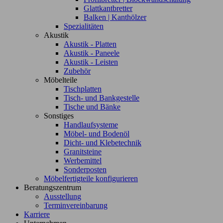
Glattkantbretter
Balken | Kanthölzer
Spezialitäten
Akustik
Akustik - Platten
Akustik - Paneele
Akustik - Leisten
Zubehör
Möbelteile
Tischplatten
Tisch- und Bankgestelle
Tische und Bänke
Sonstiges
Handlaufsysteme
Möbel- und Bodenöl
Dicht- und Klebetechnik
Granitsteine
Werbemittel
Sonderposten
Möbelfertigteile konfigurieren
Beratungszentrum
Ausstellung
Terminvereinbarung
Karriere