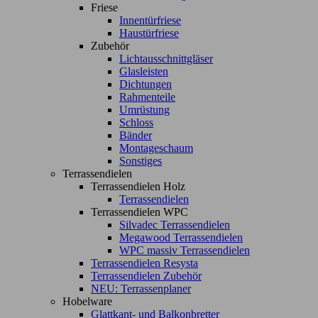
Friese
Innentürfriese
Haustürfriese
Zubehör
Lichtausschnittgläser
Glasleisten
Dichtungen
Rahmenteile
Umrüstung
Schloss
Bänder
Montageschaum
Sonstiges
Terrassendielen
Terrassendielen Holz
Terrassendielen
Terrassendielen WPC
Silvadec Terrassendielen
Megawood Terrassendielen
WPC massiv Terrassendielen
Terrassendielen Resysta
Terrassendielen Zubehör
NEU: Terrassenplaner
Hobelware
Glattkant- und Balkonbretter