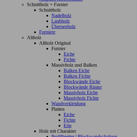
Schnittholz + Furnier
Schnittholz
Nadelholz
Laubholz
Überseeholz
Furniere
Altholz
Altholz Original
Furnier
Eiche
Fichte
Massivholz und Balken
Balken Eiche
Balken Fichte
Blockwände Eiche
Blockwände Rüster
Massivholz Eiche
Massivholz Fichte
Wandverkleidung
Platten
Eiche
Fichte
Erle
Holz mit Charakter
Profilbretter | Blockwandschalung