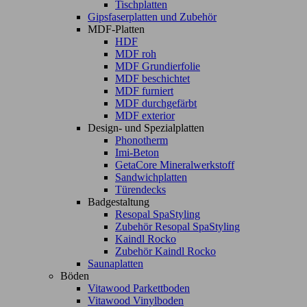
Tischplatten
Gipsfaserplatten und Zubehör
MDF-Platten
HDF
MDF roh
MDF Grundierfolie
MDF beschichtet
MDF furniert
MDF durchgefärbt
MDF exterior
Design- und Spezialplatten
Phonotherm
Imi-Beton
GetaCore Mineralwerkstoff
Sandwichplatten
Türendecks
Badgestaltung
Resopal SpaStyling
Zubehör Resopal SpaStyling
Kaindl Rocko
Zubehör Kaindl Rocko
Saunaplatten
Böden
Vitawood Parkettboden
Vitawood Vinylboden