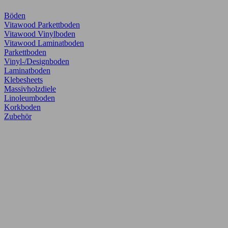
Böden
Vitawood Parkettboden
Vitawood Vinylboden
Vitawood Laminatboden
Parkettboden
Vinyl-/Designboden
Laminatboden
Klebesheets
Massivholzdiele
Linoleumboden
Korkboden
Zubehör