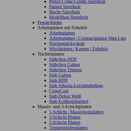
Pencil Cedar Combi Sperrholz
Pappel Sperrholz
Buche Sperrholz
Modellbau-Sperrholz
Fensterbänke
Arbeitsplatten mit Zubehör
Arbeitsplatten
Arbeitsplatten | Compactplatten Slim Line
Nischenrückwände
Wischleisten | Kanten | Zubehör
Tischlerplatten
Stäbchen HDF
Stäbchen Gabun
Stäbchen Türkern
Stab Gabun
Stab HDF
Stab Albasia-Leichtmittellage
CrossCore
Stab Dekor Weiß
Stab Echtholzfurniert
Massiv- und 3-Schichtplatten
1-Schicht / Massivholzplatten
3-Schicht Platten
5-Schicht Platten
Treppenstufenplatten