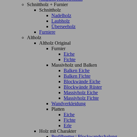
Schnittholz + Furnier
Schnittholz
Nadelholz
Laubholz
Überseeholz
Furniere
Altholz
Altholz Original
Furnier
Eiche
Fichte
Massivholz und Balken
Balken Eiche
Balken Fichte
Blockwände Eiche
Blockwände Rüster
Massivholz Eiche
Massivholz Fichte
Wandverkleidung
Platten
Eiche
Fichte
Erle
Holz mit Charakter
Profilbretter | Blockwandschalung