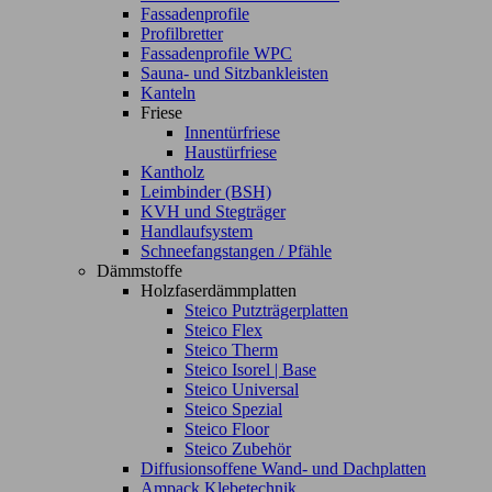
Fassadenprofile
Profilbretter
Fassadenprofile WPC
Sauna- und Sitzbankleisten
Kanteln
Friese
Innentürfriese
Haustürfriese
Kantholz
Leimbinder (BSH)
KVH und Stegträger
Handlaufsystem
Schneefangstangen / Pfähle
Dämmstoffe
Holzfaserdämmplatten
Steico Putzträgerplatten
Steico Flex
Steico Therm
Steico Isorel | Base
Steico Universal
Steico Spezial
Steico Floor
Steico Zubehör
Diffusionsoffene Wand- und Dachplatten
Ampack Klebetechnik