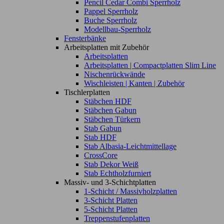
Pencil Cedar Combi Sperrholz
Pappel Sperrholz
Buche Sperrholz
Modellbau-Sperrholz
Fensterbänke
Arbeitsplatten mit Zubehör
Arbeitsplatten
Arbeitsplatten | Compactplatten Slim Line
Nischenrückwände
Wischleisten | Kanten | Zubehör
Tischlerplatten
Stäbchen HDF
Stäbchen Gabun
Stäbchen Türkern
Stab Gabun
Stab HDF
Stab Albasia-Leichtmittellage
CrossCore
Stab Dekor Weiß
Stab Echtholzfurniert
Massiv- und 3-Schichtplatten
1-Schicht / Massivholzplatten
3-Schicht Platten
5-Schicht Platten
Treppenstufenplatten