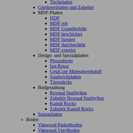
Tischplatten
Gipsfaserplatten und Zubehör
MDF-Platten
HDF
MDF roh
MDF Grundierfolie
MDF beschichtet
MDF furniert
MDF durchgefärbt
MDF exterior
Design- und Spezialplatten
Phonotherm
Imi-Beton
GetaCore Mineralwerkstoff
Sandwichplatten
Türendecks
Badgestaltung
Resopal SpaStyling
Zubehör Resopal SpaStyling
Kaindl Rocko
Zubehör Kaindl Rocko
Saunaplatten
Böden
Vitawood Parkettboden
Vitawood Vinylboden