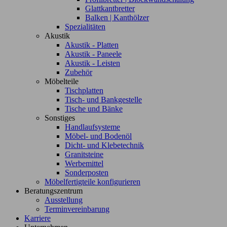
Glattkantbretter
Balken | Kanthölzer
Spezialitäten
Akustik
Akustik - Platten
Akustik - Paneele
Akustik - Leisten
Zubehör
Möbelteile
Tischplatten
Tisch- und Bankgestelle
Tische und Bänke
Sonstiges
Handlaufsysteme
Möbel- und Bodenöl
Dicht- und Klebetechnik
Granitsteine
Werbemittel
Sonderposten
Möbelfertigteile konfigurieren
Beratungszentrum
Ausstellung
Terminvereinbarung
Karriere