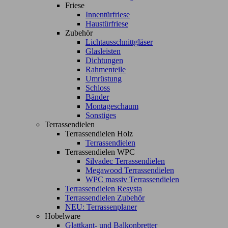
Friese
Innentürfriese
Haustürfriese
Zubehör
Lichtausschnittgläser
Glasleisten
Dichtungen
Rahmenteile
Umrüstung
Schloss
Bänder
Montageschaum
Sonstiges
Terrassendielen
Terrassendielen Holz
Terrassendielen
Terrassendielen WPC
Silvadec Terrassendielen
Megawood Terrassendielen
WPC massiv Terrassendielen
Terrassendielen Resysta
Terrassendielen Zubehör
NEU: Terrassenplaner
Hobelware
Glattkant- und Balkonbretter