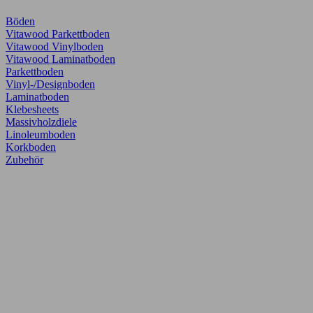
Böden
Vitawood Parkettboden
Vitawood Vinylboden
Vitawood Laminatboden
Parkettboden
Vinyl-/Designboden
Laminatboden
Klebesheets
Massivholzdiele
Linoleumboden
Korkboden
Zubehör