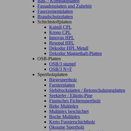
Bau- / Kompaktplatten
Fassadenplatten und Zubehör
Faserzementplatten
Brandschutzplatten
Schichtstoffplatten
Kaindl CPL
Krono CPL
Innovus HPL
Resopal HPL
Dekodur HPL Metall
Dekodur Magnethaft-Platten
OSB-Platten
OSB/3 stumpf
OSB/3 N+F
Sperrholzplatten
Biegesperrholz
Furnierplatten
Siebdruckplatten / Betonschalungsplatten
Seekiefer / Elliotis-Pine
Finnisches Fichtensperrholz
Birke Multiplex
Multiplex beschichtet
Buche Multiplex
Kerto Furnierschichtholz
Okoume Sperrholz