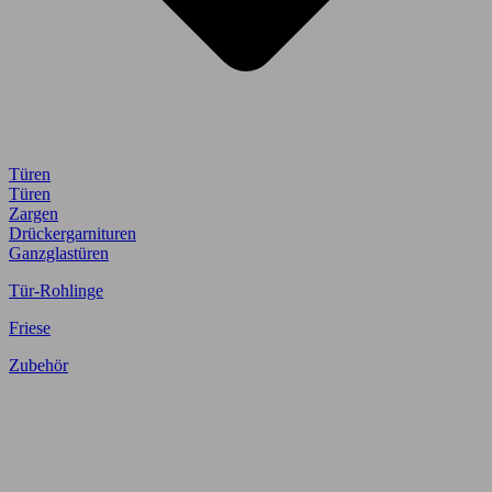
Türen
Türen
Zargen
Drückergarnituren
Ganzglastüren
Tür-Rohlinge
Friese
Zubehör