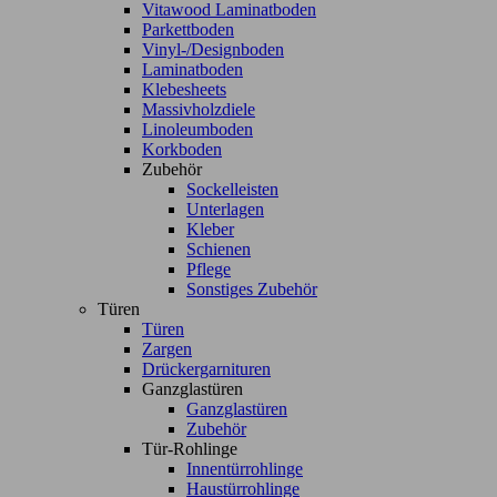
Vitawood Laminatboden
Parkettboden
Vinyl-/Designboden
Laminatboden
Klebesheets
Massivholzdiele
Linoleumboden
Korkboden
Zubehör
Sockelleisten
Unterlagen
Kleber
Schienen
Pflege
Sonstiges Zubehör
Türen
Türen
Zargen
Drückergarnituren
Ganzglastüren
Ganzglastüren
Zubehör
Tür-Rohlinge
Innentürrohlinge
Haustürrohlinge