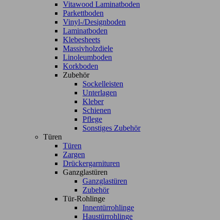
Vitawood Laminatboden
Parkettboden
Vinyl-/Designboden
Laminatboden
Klebesheets
Massivholzdiele
Linoleumboden
Korkboden
Zubehör
Sockelleisten
Unterlagen
Kleber
Schienen
Pflege
Sonstiges Zubehör
Türen
Türen
Zargen
Drückergarnituren
Ganzglastüren
Ganzglastüren
Zubehör
Tür-Rohlinge
Innentürrohlinge
Haustürrohlinge