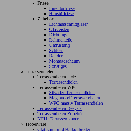
Friese
Innentürfriese
Haustürfriese
Zubehör
Lichtausschnittgläser
Glasleisten
Dichtungen
Rahmenteile
Umrüstung
Schloss
Bänder
Montageschaum
Sonstiges
Terrassendielen
Terrassendielen Holz
Terrassendielen
Terrassendielen WPC
Silvadec Terrassendielen
Megawood Terrassendielen
WPC massiv Terrassendielen
Terrassendielen Resysta
Terrassendielen Zubehör
NEU: Terrassenplaner
Hobelware
Glattkant- und Balkonbretter