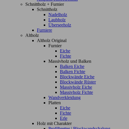
Schnittholz + Furnier
Schnittholz
Nadelholz
Laubholz
Überseeholz
Furniere
Altholz
Altholz Original
Furnier
Eiche
Fichte
Massivholz und Balken
Balken Eiche
Balken Fichte
Blockwände Eiche
Blockwände Rüster
Massivholz Eiche
Massivholz Fichte
Wandverkleidung
Platten
Eiche
Fichte
Erle
Holz mit Charakter
Profilbretter | Blockwandschalung