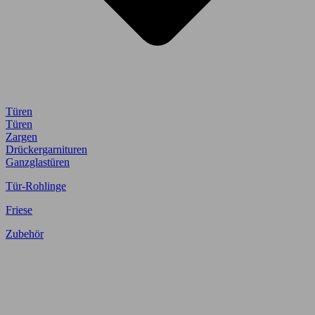
Türen
Türen
Zargen
Drückergarnituren
Ganzglastüren
Tür-Rohlinge
Friese
Zubehör