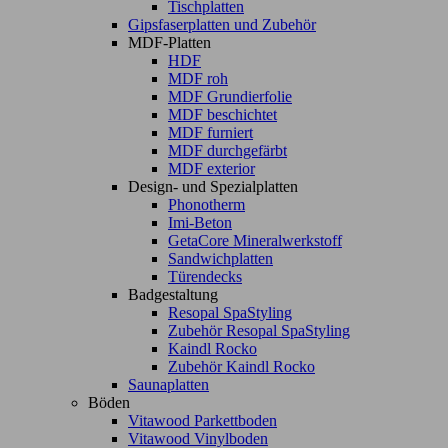
Tischplatten
Gipsfaserplatten und Zubehör
MDF-Platten
HDF
MDF roh
MDF Grundierfolie
MDF beschichtet
MDF furniert
MDF durchgefärbt
MDF exterior
Design- und Spezialplatten
Phonotherm
Imi-Beton
GetaCore Mineralwerkstoff
Sandwichplatten
Türendecks
Badgestaltung
Resopal SpaStyling
Zubehör Resopal SpaStyling
Kaindl Rocko
Zubehör Kaindl Rocko
Saunaplatten
Böden
Vitawood Parkettboden
Vitawood Vinylboden