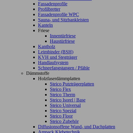
Fassadenprofile
Profilbretter
Fassadenprofile WPC
Sauna- und Sitzbankleisten
Kanteln
Friese
Innentürfriese
Haustürfriese
Kantholz
Leimbinder (BSH)
KVH und Stegträger
Handlaufsystem
Schneefangstangen / Pfähle
Dämmstoffe
Holzfaserdämmplatten
Steico Putzträgerplatten
Steico Flex
Steico Therm
Steico Isorel | Base
Steico Universal
Steico Spezial
Steico Floor
Steico Zubehör
Diffusionsoffene Wand- und Dachplatten
Ampack Klebetechnik