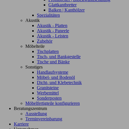
Glattkantbretter
Balken | Kanthölzer
Spezialitäten
Akustik
Akustik - Platten
Akustik - Paneele
Akustik - Leisten
Zubehör
Möbelteile
Tischplatten
Tisch- und Bankgestelle
Tische und Bänke
Sonstiges
Handlaufsysteme
Möbel- und Bodenöl
Dicht- und Klebetechnik
Granitsteine
Werbemittel
Sonderposten
Möbelfertigteile konfigurieren
Beratungszentrum
Ausstellung
Terminvereinbarung
Karriere