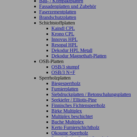
Bau- / Kompaktplatten
Fassadenplatten und Zubehör
Faserzementplatten
Brandschutzplatten
Schichtstoffplatten
Kaindl CPL
Krono CPL
Innovus HPL
Resopal HPL
Dekodur HPL Metall
Dekodur Magnethaft-Platten
OSB-Platten
OSB/3 stumpf
OSB/3 N+F
Sperrholzplatten
Biegesperrholz
Furnierplatten
Siebdruckplatten / Betonschalungsplatten
Seekiefer / Elliotis-Pine
Finnisches Fichtensperrholz
Birke Multiplex
Multiplex beschichtet
Buche Multiplex
Kerto Furnierschichtholz
Okoume Sperrholz