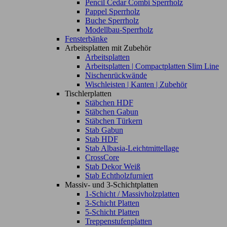
Pencil Cedar Combi Sperrholz
Pappel Sperrholz
Buche Sperrholz
Modellbau-Sperrholz
Fensterbänke
Arbeitsplatten mit Zubehör
Arbeitsplatten
Arbeitsplatten | Compactplatten Slim Line
Nischenrückwände
Wischleisten | Kanten | Zubehör
Tischlerplatten
Stäbchen HDF
Stäbchen Gabun
Stäbchen Türkern
Stab Gabun
Stab HDF
Stab Albasia-Leichtmittellage
CrossCore
Stab Dekor Weiß
Stab Echtholzfurniert
Massiv- und 3-Schichtplatten
1-Schicht / Massivholzplatten
3-Schicht Platten
5-Schicht Platten
Treppenstufenplatten