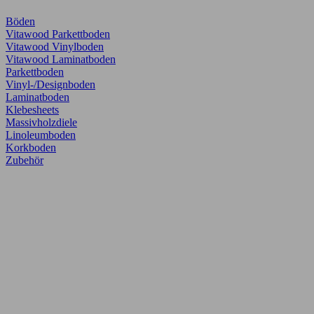
Böden
Vitawood Parkettboden
Vitawood Vinylboden
Vitawood Laminatboden
Parkettboden
Vinyl-/Designboden
Laminatboden
Klebesheets
Massivholzdiele
Linoleumboden
Korkboden
Zubehör