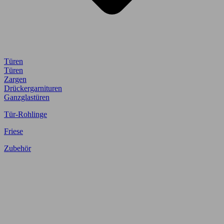
Türen
Türen
Zargen
Drückergarnituren
Ganzglastüren
Tür-Rohlinge
Friese
Zubehör