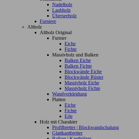
Nadelholz
Laubholz
Überseeholz
Furniere
Altholz
Altholz Original
Furnier
Eiche
Fichte
Massivholz und Balken
Balken Eiche
Balken Fichte
Blockwände Eiche
Blockwände Rüster
Massivholz Eiche
Massivholz Fichte
Wandverkleidung
Platten
Eiche
Fichte
Erle
Holz mit Charakter
Profilbretter | Blockwandschalung
Glattkantbretter
Balken | Kanthölzer