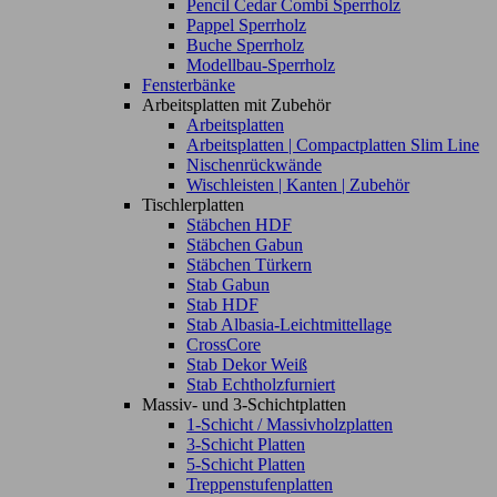
Pencil Cedar Combi Sperrholz
Pappel Sperrholz
Buche Sperrholz
Modellbau-Sperrholz
Fensterbänke
Arbeitsplatten mit Zubehör
Arbeitsplatten
Arbeitsplatten | Compactplatten Slim Line
Nischenrückwände
Wischleisten | Kanten | Zubehör
Tischlerplatten
Stäbchen HDF
Stäbchen Gabun
Stäbchen Türkern
Stab Gabun
Stab HDF
Stab Albasia-Leichtmittellage
CrossCore
Stab Dekor Weiß
Stab Echtholzfurniert
Massiv- und 3-Schichtplatten
1-Schicht / Massivholzplatten
3-Schicht Platten
5-Schicht Platten
Treppenstufenplatten