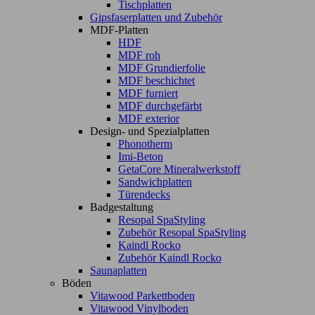
Tischplatten
Gipsfaserplatten und Zubehör
MDF-Platten
HDF
MDF roh
MDF Grundierfolie
MDF beschichtet
MDF furniert
MDF durchgefärbt
MDF exterior
Design- und Spezialplatten
Phonotherm
Imi-Beton
GetaCore Mineralwerkstoff
Sandwichplatten
Türendecks
Badgestaltung
Resopal SpaStyling
Zubehör Resopal SpaStyling
Kaindl Rocko
Zubehör Kaindl Rocko
Saunaplatten
Böden
Vitawood Parkettboden
Vitawood Vinylboden