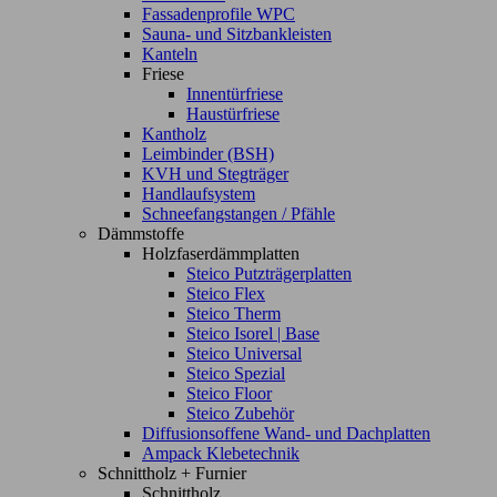
Fassadenprofile WPC
Sauna- und Sitzbankleisten
Kanteln
Friese
Innentürfriese
Haustürfriese
Kantholz
Leimbinder (BSH)
KVH und Stegträger
Handlaufsystem
Schneefangstangen / Pfähle
Dämmstoffe
Holzfaserdämmplatten
Steico Putzträgerplatten
Steico Flex
Steico Therm
Steico Isorel | Base
Steico Universal
Steico Spezial
Steico Floor
Steico Zubehör
Diffusionsoffene Wand- und Dachplatten
Ampack Klebetechnik
Schnittholz + Furnier
Schnittholz