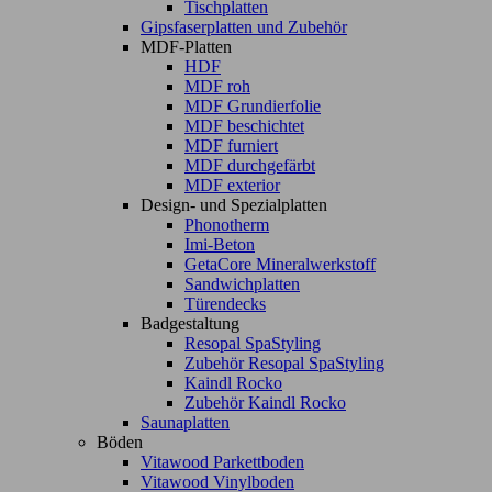
Tischplatten
Gipsfaserplatten und Zubehör
MDF-Platten
HDF
MDF roh
MDF Grundierfolie
MDF beschichtet
MDF furniert
MDF durchgefärbt
MDF exterior
Design- und Spezialplatten
Phonotherm
Imi-Beton
GetaCore Mineralwerkstoff
Sandwichplatten
Türendecks
Badgestaltung
Resopal SpaStyling
Zubehör Resopal SpaStyling
Kaindl Rocko
Zubehör Kaindl Rocko
Saunaplatten
Böden
Vitawood Parkettboden
Vitawood Vinylboden