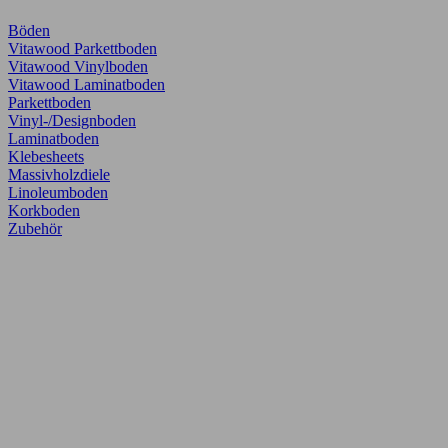
Böden
Vitawood Parkettboden
Vitawood Vinylboden
Vitawood Laminatboden
Parkettboden
Vinyl-/Designboden
Laminatboden
Klebesheets
Massivholzdiele
Linoleumboden
Korkboden
Zubehör