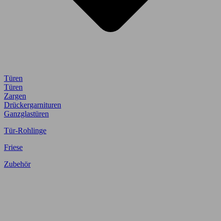
Türen
Türen
Zargen
Drückergarnituren
Ganzglastüren
Tür-Rohlinge
Friese
Zubehör