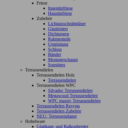
Friese
Innentürfriese
Haustürfriese
Zubehör
Lichtausschnittgläser
Glasleisten
Dichtungen
Rahmenteile
Umrüstung
Schloss
Bänder
Montageschaum
Sonstiges
Terrassendielen
Terrassendielen Holz
Terrassendielen
Terrassendielen WPC
Silvadec Terrassendielen
Megawood Terrassendielen
WPC massiv Terrassendielen
Terrassendielen Resysta
Terrassendielen Zubehör
NEU: Terrassenplaner
Hobelware
Glattkant- und Balkonbretter