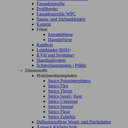
Fassadenprofile
Profilbretter
Fassadenprofile WPC
Sauna- und Sitzbankleisten
Kanteln
Friese
Innentürfriese
Haustürfriese
Kantholz
Leimbinder (BSH)
KVH und Stegträger
Handlaufsystem
Schneefangstangen / Pfähle
Dämmstoffe
Holzfaserdämmplatten
Steico Putzträgerplatten
Steico Flex
Steico Therm
Steico Isorel | Base
Steico Universal
Steico Spezial
Steico Floor
Steico Zubehör
Diffusionsoffene Wand- und Dachplatten
Ampack Klebetechnik