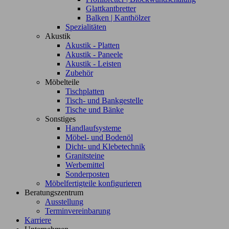
Glattkantbretter
Balken | Kanthölzer
Spezialitäten
Akustik
Akustik - Platten
Akustik - Paneele
Akustik - Leisten
Zubehör
Möbelteile
Tischplatten
Tisch- und Bankgestelle
Tische und Bänke
Sonstiges
Handlaufsysteme
Möbel- und Bodenöl
Dicht- und Klebetechnik
Granitsteine
Werbemittel
Sonderposten
Möbelfertigteile konfigurieren
Beratungszentrum
Ausstellung
Terminvereinbarung
Karriere