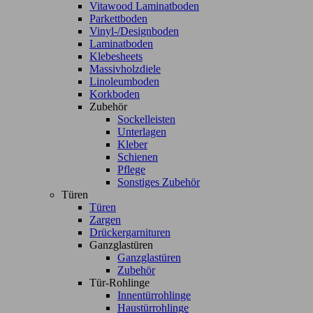
Vitawood Laminatboden
Parkettboden
Vinyl-/Designboden
Laminatboden
Klebesheets
Massivholzdiele
Linoleumboden
Korkboden
Zubehör
Sockelleisten
Unterlagen
Kleber
Schienen
Pflege
Sonstiges Zubehör
Türen
Türen
Zargen
Drückergarnituren
Ganzglastüren
Ganzglastüren
Zubehör
Tür-Rohlinge
Innentürrohlinge
Haustürrohlinge