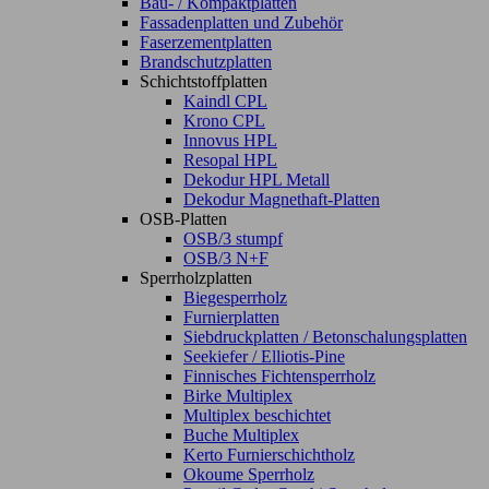
Bau- / Kompaktplatten
Fassadenplatten und Zubehör
Faserzementplatten
Brandschutzplatten
Schichtstoffplatten
Kaindl CPL
Krono CPL
Innovus HPL
Resopal HPL
Dekodur HPL Metall
Dekodur Magnethaft-Platten
OSB-Platten
OSB/3 stumpf
OSB/3 N+F
Sperrholzplatten
Biegesperrholz
Furnierplatten
Siebdruckplatten / Betonschalungsplatten
Seekiefer / Elliotis-Pine
Finnisches Fichtensperrholz
Birke Multiplex
Multiplex beschichtet
Buche Multiplex
Kerto Furnierschichtholz
Okoume Sperrholz