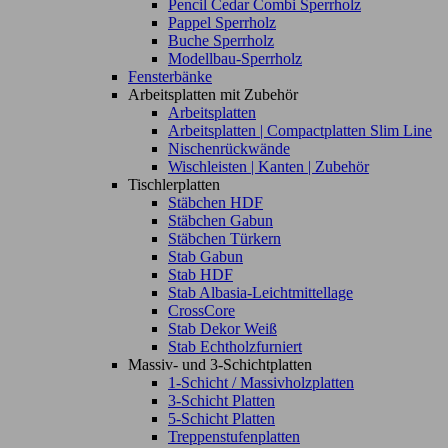
Pencil Cedar Combi Sperrholz
Pappel Sperrholz
Buche Sperrholz
Modellbau-Sperrholz
Fensterbänke
Arbeitsplatten mit Zubehör
Arbeitsplatten
Arbeitsplatten | Compactplatten Slim Line
Nischenrückwände
Wischleisten | Kanten | Zubehör
Tischlerplatten
Stäbchen HDF
Stäbchen Gabun
Stäbchen Türkern
Stab Gabun
Stab HDF
Stab Albasia-Leichtmittellage
CrossCore
Stab Dekor Weiß
Stab Echtholzfurniert
Massiv- und 3-Schichtplatten
1-Schicht / Massivholzplatten
3-Schicht Platten
5-Schicht Platten
Treppenstufenplatten