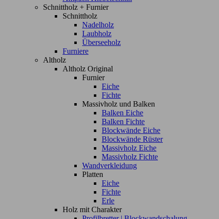
Schnittholz + Furnier
Schnittholz
Nadelholz
Laubholz
Überseeholz
Furniere
Altholz
Altholz Original
Furnier
Eiche
Fichte
Massivholz und Balken
Balken Eiche
Balken Fichte
Blockwände Eiche
Blockwände Rüster
Massivholz Eiche
Massivholz Fichte
Wandverkleidung
Platten
Eiche
Fichte
Erle
Holz mit Charakter
Profilbretter | Blockwandschalung