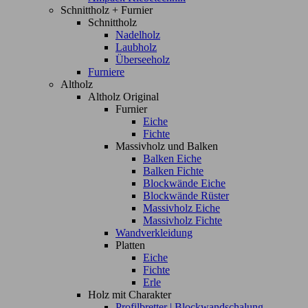
Schnittholz + Furnier
Schnittholz
Nadelholz
Laubholz
Überseeholz
Furniere
Altholz
Altholz Original
Furnier
Eiche
Fichte
Massivholz und Balken
Balken Eiche
Balken Fichte
Blockwände Eiche
Blockwände Rüster
Massivholz Eiche
Massivholz Fichte
Wandverkleidung
Platten
Eiche
Fichte
Erle
Holz mit Charakter
Profilbretter | Blockwandschalung