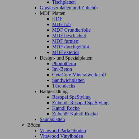
Tischplatten
Gipsfaserplatten und Zubehör
MDF-Platten
HDF
MDF roh
MDF Grundierfolie
MDF beschichtet
MDF furniert
MDF durchgefärbt
MDF exterior
Design- und Spezialplatten
Phonotherm
Imi-Beton
GetaCore Mineralwerkstoff
Sandwichplatten
Türendecks
Badgestaltung
Resopal SpaStyling
Zubehör Resopal SpaStyling
Kaindl Rocko
Zubehör Kaindl Rocko
Saunaplatten
Böden
Vitawood Parkettboden
Vitawood Vinylboden