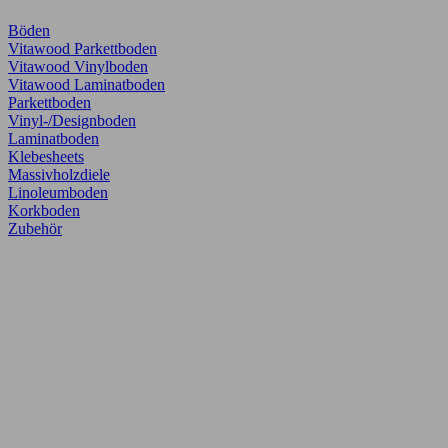
Böden
Vitawood Parkettboden
Vitawood Vinylboden
Vitawood Laminatboden
Parkettboden
Vinyl-/Designboden
Laminatboden
Klebesheets
Massivholzdiele
Linoleumboden
Korkboden
Zubehör