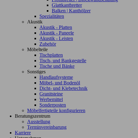
Glattkantbretter
Balken | Kanthölzer
Spezialitäten
Akustik
Akustik - Platten
Akustik - Paneele
Akustik - Leisten
Zubehör
Möbelteile
Tischplatten
Tisch- und Bankgestelle
Tische und Bänke
Sonstiges
Handlaufsysteme
Möbel- und Bodenöl
Dicht- und Klebetechnik
Granitsteine
Werbemittel
Sonderposten
Möbelfertigteile konfigurieren
Beratungszentrum
Ausstellung
Terminvereinbarung
Karriere