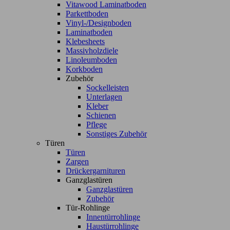
Vitawood Laminatboden
Parkettboden
Vinyl-/Designboden
Laminatboden
Klebesheets
Massivholzdiele
Linoleumboden
Korkboden
Zubehör
Sockelleisten
Unterlagen
Kleber
Schienen
Pflege
Sonstiges Zubehör
Türen
Türen
Zargen
Drückergarnituren
Ganzglastüren
Ganzglastüren
Zubehör
Tür-Rohlinge
Innentürrohlinge
Haustürrohlinge