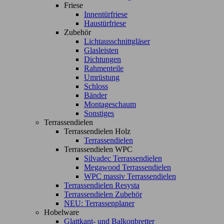
Friese
Innentürfriese
Haustürfriese
Zubehör
Lichtausschnittgläser
Glasleisten
Dichtungen
Rahmenteile
Umrüstung
Schloss
Bänder
Montageschaum
Sonstiges
Terrassendielen
Terrassendielen Holz
Terrassendielen
Terrassendielen WPC
Silvadec Terrassendielen
Megawood Terrassendielen
WPC massiv Terrassendielen
Terrassendielen Resysta
Terrassendielen Zubehör
NEU: Terrassenplaner
Hobelware
Glattkant- und Balkonbretter