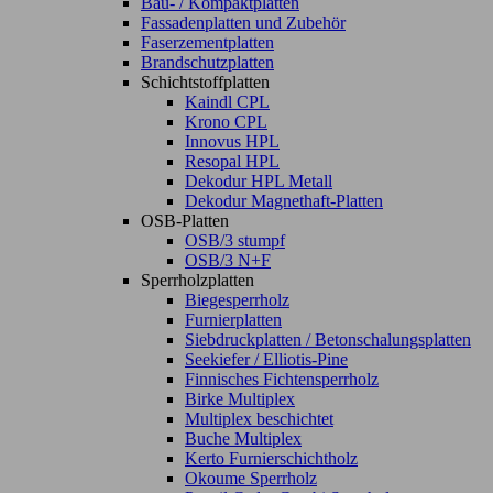
Bau- / Kompaktplatten
Fassadenplatten und Zubehör
Faserzementplatten
Brandschutzplatten
Schichtstoffplatten
Kaindl CPL
Krono CPL
Innovus HPL
Resopal HPL
Dekodur HPL Metall
Dekodur Magnethaft-Platten
OSB-Platten
OSB/3 stumpf
OSB/3 N+F
Sperrholzplatten
Biegesperrholz
Furnierplatten
Siebdruckplatten / Betonschalungsplatten
Seekiefer / Elliotis-Pine
Finnisches Fichtensperrholz
Birke Multiplex
Multiplex beschichtet
Buche Multiplex
Kerto Furnierschichtholz
Okoume Sperrholz