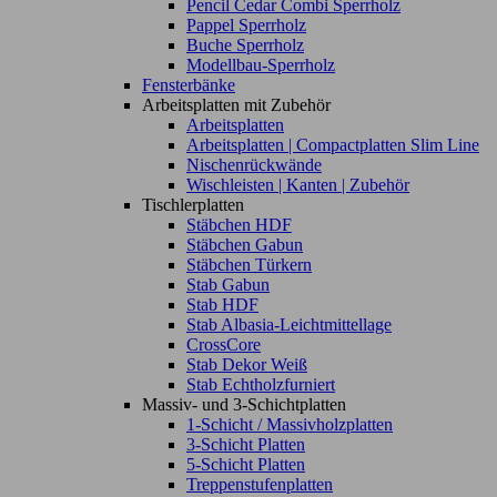
Pencil Cedar Combi Sperrholz
Pappel Sperrholz
Buche Sperrholz
Modellbau-Sperrholz
Fensterbänke
Arbeitsplatten mit Zubehör
Arbeitsplatten
Arbeitsplatten | Compactplatten Slim Line
Nischenrückwände
Wischleisten | Kanten | Zubehör
Tischlerplatten
Stäbchen HDF
Stäbchen Gabun
Stäbchen Türkern
Stab Gabun
Stab HDF
Stab Albasia-Leichtmittellage
CrossCore
Stab Dekor Weiß
Stab Echtholzfurniert
Massiv- und 3-Schichtplatten
1-Schicht / Massivholzplatten
3-Schicht Platten
5-Schicht Platten
Treppenstufenplatten