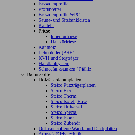
Fassadenprofile
Profilbretter
Fassadenprofile WPC
Sauna- und Sitzbankleisten
Kanteln
Friese
Innentürfriese
Haustürfriese
Kantholz
Leimbinder (BSH)
KVH und Stegträger
Handlaufsystem
Schneefangstangen / Pfähle
Dämmstoffe
Holzfaserdämmplatten
Steico Putzträgerplatten
Steico Flex
Steico Therm
Steico Isorel | Base
Steico Universal
Steico Spezial
Steico Floor
Steico Zubehör
Diffusionsoffene Wand- und Dachplatten
Ampack Klebetechnik