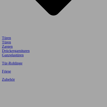
Türen
Türen
Zargen
Drückergarnituren
Ganzglastüren
Tür-Rohlinge
Friese
Zubehör