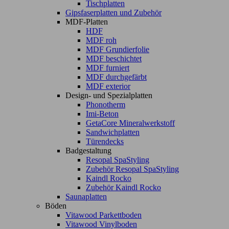
Tischplatten
Gipsfaserplatten und Zubehör
MDF-Platten
HDF
MDF roh
MDF Grundierfolie
MDF beschichtet
MDF furniert
MDF durchgefärbt
MDF exterior
Design- und Spezialplatten
Phonotherm
Imi-Beton
GetaCore Mineralwerkstoff
Sandwichplatten
Türendecks
Badgestaltung
Resopal SpaStyling
Zubehör Resopal SpaStyling
Kaindl Rocko
Zubehör Kaindl Rocko
Saunaplatten
Böden
Vitawood Parkettboden
Vitawood Vinylboden