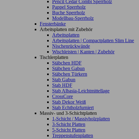
Pencil Cedar Combi Sperrholz
Pappel Sperrholz
Buche Sperrholz
Modellbau-Sperrholz
Fensterbänke
Arbeitsplatten mit Zubehör
Arbeitsplatten
Arbeitsplatten | Compactplatten Slim Line
Nischenrückwände
Wischleisten | Kanten | Zubehör
Tischlerplatten
Stäbchen HDF
Stäbchen Gabun
Stäbchen Türkern
Stab Gabun
Stab HDF
Stab Albasia-Leichtmittellage
CrossCore
Stab Dekor Weiß
Stab Echtholzfurniert
Massiv- und 3-Schichtplatten
1-Schicht / Massivholzplatten
3-Schicht Platten
5-Schicht Platten
Treppenstufenplatten