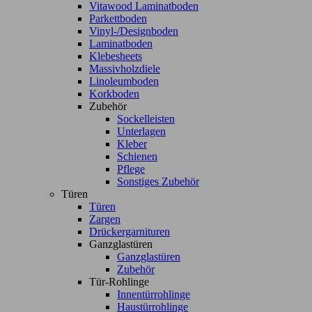
Vitawood Laminatboden
Parkettboden
Vinyl-/Designboden
Laminatboden
Klebesheets
Massivholzdiele
Linoleumboden
Korkboden
Zubehör
Sockelleisten
Unterlagen
Kleber
Schienen
Pflege
Sonstiges Zubehör
Türen
Türen
Zargen
Drückergarnituren
Ganzglastüren
Ganzglastüren
Zubehör
Tür-Rohlinge
Innentürrohlinge
Haustürrohlinge