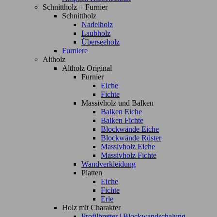
Schnittholz + Furnier
Schnittholz
Nadelholz
Laubholz
Überseeholz
Furniere
Altholz
Altholz Original
Furnier
Eiche
Fichte
Massivholz und Balken
Balken Eiche
Balken Fichte
Blockwände Eiche
Blockwände Rüster
Massivholz Eiche
Massivholz Fichte
Wandverkleidung
Platten
Eiche
Fichte
Erle
Holz mit Charakter
Profilbretter | Blockwandschalung