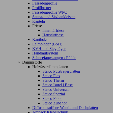
Fassadenprofile
Profilbretter
Fassadenprofile WPC
Sauna- und Sitzbankleisten
Kanteln
Friese
Innentürfriese
Haustürfriese
Kantholz
Leimbinder (BSH)
KVH und Stegträger
Handlaufsystem
Schneefangstangen / Pfähle
Dämmstoffe
Holzfaserdämmplatten
Steico Putzträgerplatten
Steico Flex
Steico Therm
Steico Isorel | Base
Steico Universal
Steico Spezial
Steico Floor
Steico Zubehör
Diffusionsoffene Wand- und Dachplatten
Ampack Klebetechnik