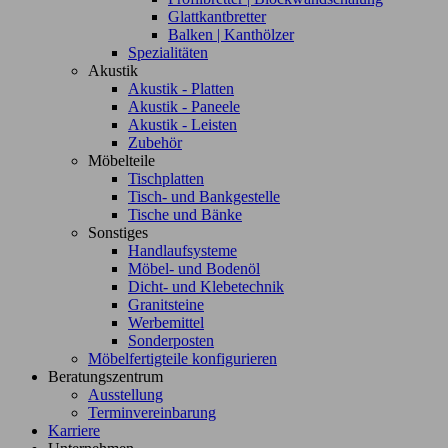
Glattkantbretter
Balken | Kanthölzer
Spezialitäten
Akustik
Akustik - Platten
Akustik - Paneele
Akustik - Leisten
Zubehör
Möbelteile
Tischplatten
Tisch- und Bankgestelle
Tische und Bänke
Sonstiges
Handlaufsysteme
Möbel- und Bodenöl
Dicht- und Klebetechnik
Granitsteine
Werbemittel
Sonderposten
Möbelfertigteile konfigurieren
Beratungszentrum
Ausstellung
Terminvereinbarung
Karriere