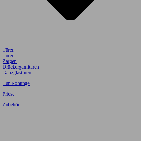
Türen
Türen
Zargen
Drückergarnituren
Ganzglastüren
Tür-Rohlinge
Friese
Zubehör