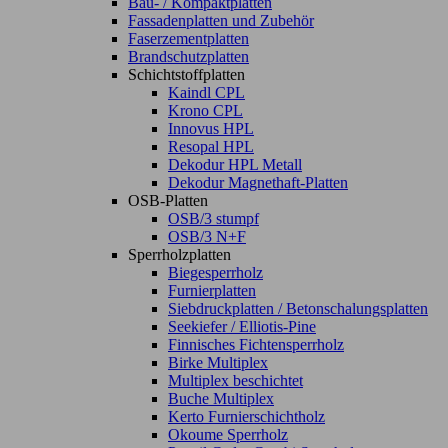
Bau- / Kompaktplatten
Fassadenplatten und Zubehör
Faserzementplatten
Brandschutzplatten
Schichtstoffplatten
Kaindl CPL
Krono CPL
Innovus HPL
Resopal HPL
Dekodur HPL Metall
Dekodur Magnethaft-Platten
OSB-Platten
OSB/3 stumpf
OSB/3 N+F
Sperrholzplatten
Biegesperrholz
Furnierplatten
Siebdruckplatten / Betonschalungsplatten
Seekiefer / Elliotis-Pine
Finnisches Fichtensperrholz
Birke Multiplex
Multiplex beschichtet
Buche Multiplex
Kerto Furnierschichtholz
Okoume Sperrholz