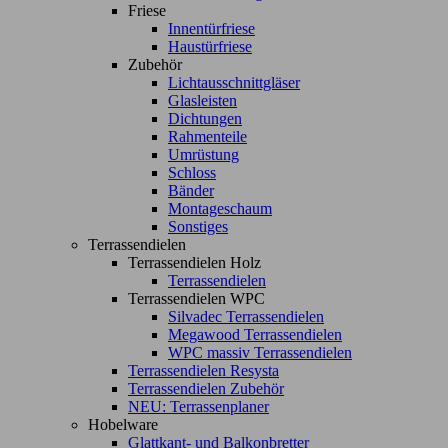
Friese
Innentürfriese
Haustürfriese
Zubehör
Lichtausschnittgläser
Glasleisten
Dichtungen
Rahmenteile
Umrüstung
Schloss
Bänder
Montageschaum
Sonstiges
Terrassendielen
Terrassendielen Holz
Terrassendielen
Terrassendielen WPC
Silvadec Terrassendielen
Megawood Terrassendielen
WPC massiv Terrassendielen
Terrassendielen Resysta
Terrassendielen Zubehör
NEU: Terrassenplaner
Hobelware
Glattkant- und Balkonbretter