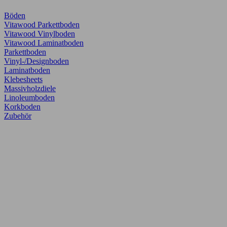
Böden
Vitawood Parkettboden
Vitawood Vinylboden
Vitawood Laminatboden
Parkettboden
Vinyl-/Designboden
Laminatboden
Klebesheets
Massivholzdiele
Linoleumboden
Korkboden
Zubehör