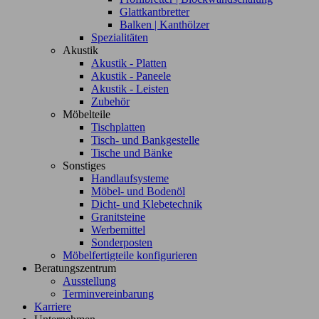
Glattkantbretter
Balken | Kanthölzer
Spezialitäten
Akustik
Akustik - Platten
Akustik - Paneele
Akustik - Leisten
Zubehör
Möbelteile
Tischplatten
Tisch- und Bankgestelle
Tische und Bänke
Sonstiges
Handlaufsysteme
Möbel- und Bodenöl
Dicht- und Klebetechnik
Granitsteine
Werbemittel
Sonderposten
Möbelfertigteile konfigurieren
Beratungszentrum
Ausstellung
Terminvereinbarung
Karriere