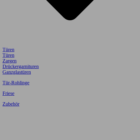
Türen
Türen
Zargen
Drückergarnituren
Ganzglastüren
Tür-Rohlinge
Friese
Zubehör