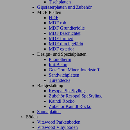
Tischplatten
Gipsfaserplatten und Zubehör
MDF-Platten
HDF
MDF roh
MDF Grundierfolie
MDF beschichtet
MDF furniert
MDF durchgefärbt
MDF exterior
Design- und Spezialplatten
Phonotherm
Imi-Beton
GetaCore Mineralwerkstoff
Sandwichplatten
Türendecks
Badgestaltung
Resopal SpaStyling
Zubehör Resopal SpaStyling
Kaindl Rocko
Zubehör Kaindl Rocko
Saunaplatten
Böden
Vitawood Parkettboden
Vitawood Vinylboden