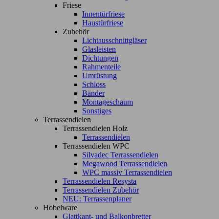
Friese
Innentürfriese
Haustürfriese
Zubehör
Lichtausschnittgläser
Glasleisten
Dichtungen
Rahmenteile
Umrüstung
Schloss
Bänder
Montageschaum
Sonstiges
Terrassendielen
Terrassendielen Holz
Terrassendielen
Terrassendielen WPC
Silvadec Terrassendielen
Megawood Terrassendielen
WPC massiv Terrassendielen
Terrassendielen Resysta
Terrassendielen Zubehör
NEU: Terrassenplaner
Hobelware
Glattkant- und Balkonbretter