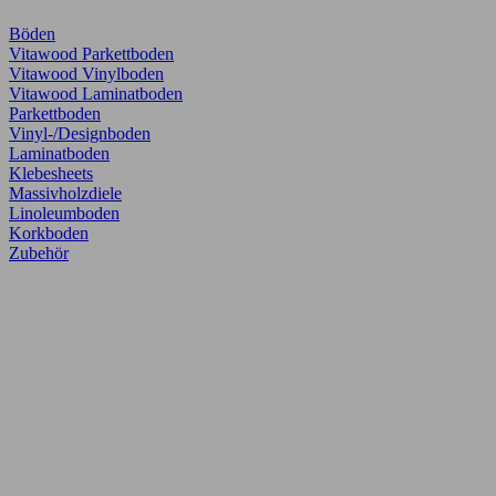
Böden
Vitawood Parkettboden
Vitawood Vinylboden
Vitawood Laminatboden
Parkettboden
Vinyl-/Designboden
Laminatboden
Klebesheets
Massivholzdiele
Linoleumboden
Korkboden
Zubehör