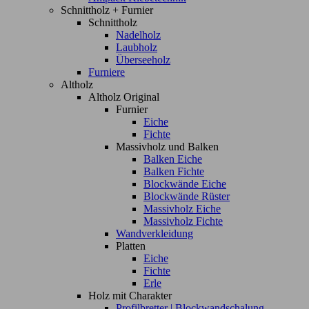
Schnittholz + Furnier
Schnittholz
Nadelholz
Laubholz
Überseeholz
Furniere
Altholz
Altholz Original
Furnier
Eiche
Fichte
Massivholz und Balken
Balken Eiche
Balken Fichte
Blockwände Eiche
Blockwände Rüster
Massivholz Eiche
Massivholz Fichte
Wandverkleidung
Platten
Eiche
Fichte
Erle
Holz mit Charakter
Profilbretter | Blockwandschalung