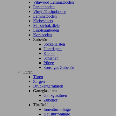
Vitawood Laminatboden
Parkettboden
Vinyl-/Designboden
Laminatboden
Klebesheets
Massivholzdiele
Linoleumboden
Korkboden
Zubehör
Sockelleisten
Unterlagen
Kleber
Schienen
Pflege
Sonstiges Zubehör
Türen
Türen
Zargen
Drückergarnituren
Ganzglastüren
Ganzglastüren
Zubehör
Tür-Rohlinge
Innentürrohlinge
Haustürrohlinge