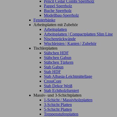
Pencil Cedar Combi Sperrholz
Pappel Sperrholz
Buche Sperrholz
Modellbau-Sperrholz
Fensterbänke
Arbeitsplatten mit Zubehör
Arbeitsplatten
Arbeitsplatten | Compactplatten Slim Line
Nischenrückwände
Wischleisten | Kanten | Zubehör
Tischlerplatten
Stäbchen HDF
Stäbchen Gabun
Stäbchen Türkern
Stab Gabun
Stab HDF
Stab Albasia-Leichtmittellage
CrossCore
Stab Dekor Weiß
Stab Echtholzfurniert
Massiv- und 3-Schichtplatten
1-Schicht / Massivholzplatten
3-Schicht Platten
5-Schicht Platten
Treppenstufenplatten