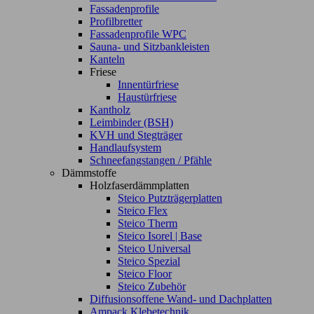
Fassadenprofile
Profilbretter
Fassadenprofile WPC
Sauna- und Sitzbankleisten
Kanteln
Friese
Innentürfriese
Haustürfriese
Kantholz
Leimbinder (BSH)
KVH und Stegträger
Handlaufsystem
Schneefangstangen / Pfähle
Dämmstoffe
Holzfaserdämmplatten
Steico Putzträgerplatten
Steico Flex
Steico Therm
Steico Isorel | Base
Steico Universal
Steico Spezial
Steico Floor
Steico Zubehör
Diffusionsoffene Wand- und Dachplatten
Ampack Klebetechnik