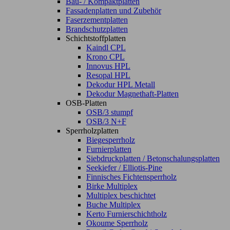
Bau- / Kompaktplatten
Fassadenplatten und Zubehör
Faserzementplatten
Brandschutzplatten
Schichtstoffplatten
Kaindl CPL
Krono CPL
Innovus HPL
Resopal HPL
Dekodur HPL Metall
Dekodur Magnethaft-Platten
OSB-Platten
OSB/3 stumpf
OSB/3 N+F
Sperrholzplatten
Biegesperrholz
Furnierplatten
Siebdruckplatten / Betonschalungsplatten
Seekiefer / Elliotis-Pine
Finnisches Fichtensperrholz
Birke Multiplex
Multiplex beschichtet
Buche Multiplex
Kerto Furnierschichtholz
Okoume Sperrholz