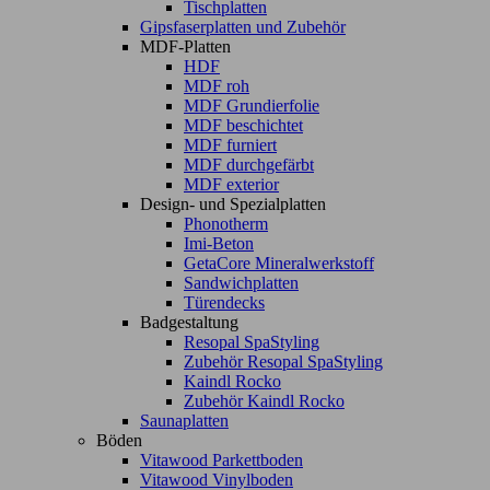
Tischplatten
Gipsfaserplatten und Zubehör
MDF-Platten
HDF
MDF roh
MDF Grundierfolie
MDF beschichtet
MDF furniert
MDF durchgefärbt
MDF exterior
Design- und Spezialplatten
Phonotherm
Imi-Beton
GetaCore Mineralwerkstoff
Sandwichplatten
Türendecks
Badgestaltung
Resopal SpaStyling
Zubehör Resopal SpaStyling
Kaindl Rocko
Zubehör Kaindl Rocko
Saunaplatten
Böden
Vitawood Parkettboden
Vitawood Vinylboden