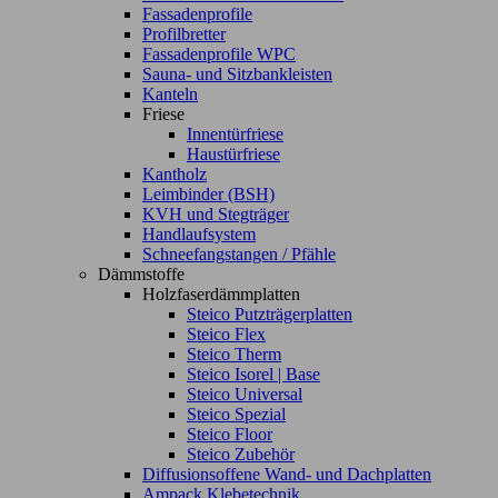
Fassadenprofile
Profilbretter
Fassadenprofile WPC
Sauna- und Sitzbankleisten
Kanteln
Friese
Innentürfriese
Haustürfriese
Kantholz
Leimbinder (BSH)
KVH und Stegträger
Handlaufsystem
Schneefangstangen / Pfähle
Dämmstoffe
Holzfaserdämmplatten
Steico Putzträgerplatten
Steico Flex
Steico Therm
Steico Isorel | Base
Steico Universal
Steico Spezial
Steico Floor
Steico Zubehör
Diffusionsoffene Wand- und Dachplatten
Ampack Klebetechnik