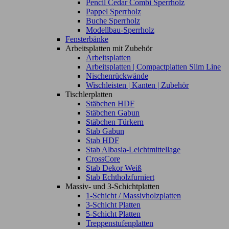
Pencil Cedar Combi Sperrholz
Pappel Sperrholz
Buche Sperrholz
Modellbau-Sperrholz
Fensterbänke
Arbeitsplatten mit Zubehör
Arbeitsplatten
Arbeitsplatten | Compactplatten Slim Line
Nischenrückwände
Wischleisten | Kanten | Zubehör
Tischlerplatten
Stäbchen HDF
Stäbchen Gabun
Stäbchen Türkern
Stab Gabun
Stab HDF
Stab Albasia-Leichtmittellage
CrossCore
Stab Dekor Weiß
Stab Echtholzfurniert
Massiv- und 3-Schichtplatten
1-Schicht / Massivholzplatten
3-Schicht Platten
5-Schicht Platten
Treppenstufenplatten