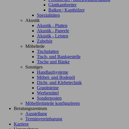
Glattkantbretter
Balken | Kanthölzer
Spezialitäten
Akustik
Akustik - Platten
Akustik - Paneele
Akustik - Leisten
Zubehör
Möbelteile
Tischplatten
Tisch- und Bankgestelle
Tische und Bänke
Sonstiges
Handlaufsysteme
Möbel- und Bodenöl
Dicht- und Klebetechnik
Granitsteine
Werbemittel
Sonderposten
Möbelfertigteile konfigurieren
Beratungszentrum
Ausstellung
Terminvereinbarung
Karriere