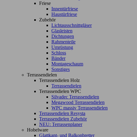
Friese
Innentürfriese
Haustürfriese
Zubehör
Lichtausschnittgläser
Glasleisten
Dichtungen
Rahmenteile
Umrüstung
Schloss
Bänder
Montageschaum
Sonstiges
Terrassendielen
Terrassendielen Holz
Terrassendielen
Terrassendielen WPC
Silvadec Terrassendielen
Megawood Terrassendielen
WPC massiv Terrassendielen
Terrassendielen Resysta
Terrassendielen Zubehör
NEU: Terrassenplaner
Hobelware
Glattkant- und Balkonbretter