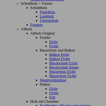
Schnittholz + Furnier
Schnittholz
Nadelholz
Laubholz
Überseeholz
Furniere
Altholz
Altholz Original
Furnier
Eiche
Fichte
Massivholz und Balken
Balken Eiche
Balken Fichte
Blockwände Eiche
Blockwände Rüster
Massivholz Eiche
Massivholz Fichte
Wandverkleidung
Platten
Eiche
Fichte
Erle
Holz mit Charakter
Profilbretter | Blockwandschalung