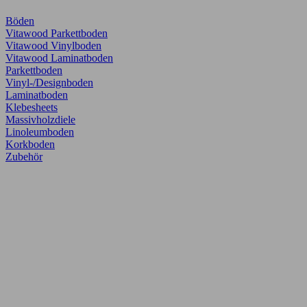
Böden
Vitawood Parkettboden
Vitawood Vinylboden
Vitawood Laminatboden
Parkettboden
Vinyl-/Designboden
Laminatboden
Klebesheets
Massivholzdiele
Linoleumboden
Korkboden
Zubehör