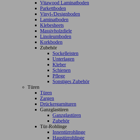
Vitawood Laminatboden
Parkettboden
Vinyl-/Designboden
Laminatboden
Klebesheets
Massivholzdiele
Linoleumboden
Korkboden
Zubehör
Sockelleisten
Unterlagen
Kleber
Schienen
Pflege
Sonstiges Zubehör
Türen
Türen
Zargen
Drückergarnituren
Ganzglastüren
Ganzglastüren
Zubehör
Tür-Rohlinge
Innentürrohlinge
Haustürrohlinge