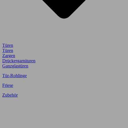
Türen
Türen
Zargen
Drückergarnituren
Ganzglastüren
Tür-Rohlinge
Friese
Zubehör