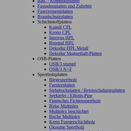
Bau- / Kompaktplatten
Fassadenplatten und Zubehör
Faserzementplatten
Brandschutzplatten
Schichtstoffplatten
Kaindl CPL
Krono CPL
Innovus HPL
Resopal HPL
Dekodur HPL Metall
Dekodur Magnethaft-Platten
OSB-Platten
OSB/3 stumpf
OSB/3 N+F
Sperrholzplatten
Biegesperrholz
Furnierplatten
Siebdruckplatten / Betonschalungsplatten
Seekiefer / Elliotis-Pine
Finnisches Fichtensperrholz
Birke Multiplex
Multiplex beschichtet
Buche Multiplex
Kerto Furnierschichtholz
Okoume Sperrholz