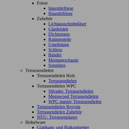
Friese
Innentürfriese
Haustürfriese
Zubehör
Lichtausschnittgläser
Glasleisten
Dichtungen
Rahmenteile
Umrüstung
Schloss
Bänder
Montageschaum
Sonstiges
Terrassendielen
Terrassendielen Holz
Terrassendielen
Terrassendielen WPC
Silvadec Terrassendielen
Megawood Terrassendielen
WPC massiv Terrassendielen
Terrassendielen Resysta
Terrassendielen Zubehör
NEU: Terrassenplaner
Hobelware
Glattkant- und Balkonbretter