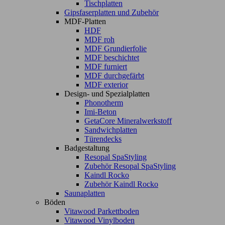
Tischplatten
Gipsfaserplatten und Zubehör
MDF-Platten
HDF
MDF roh
MDF Grundierfolie
MDF beschichtet
MDF furniert
MDF durchgefärbt
MDF exterior
Design- und Spezialplatten
Phonotherm
Imi-Beton
GetaCore Mineralwerkstoff
Sandwichplatten
Türendecks
Badgestaltung
Resopal SpaStyling
Zubehör Resopal SpaStyling
Kaindl Rocko
Zubehör Kaindl Rocko
Saunaplatten
Böden
Vitawood Parkettboden
Vitawood Vinylboden