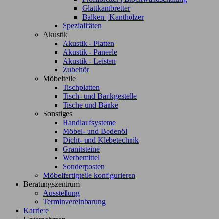
Glattkantbretter
Balken | Kanthölzer
Spezialitäten
Akustik
Akustik - Platten
Akustik - Paneele
Akustik - Leisten
Zubehör
Möbelteile
Tischplatten
Tisch- und Bankgestelle
Tische und Bänke
Sonstiges
Handlaufsysteme
Möbel- und Bodenöl
Dicht- und Klebetechnik
Granitsteine
Werbemittel
Sonderposten
Möbelfertigteile konfigurieren
Beratungszentrum
Ausstellung
Terminvereinbarung
Karriere