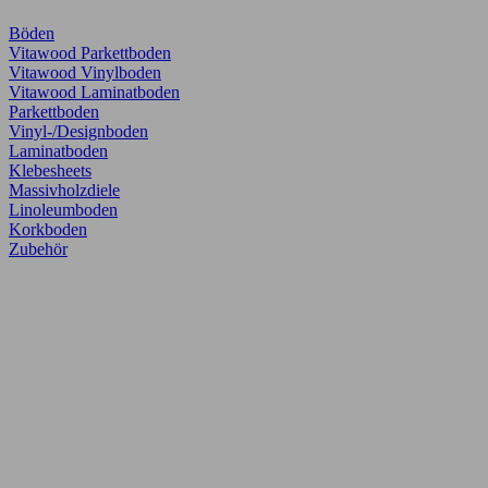
Böden
Vitawood Parkettboden
Vitawood Vinylboden
Vitawood Laminatboden
Parkettboden
Vinyl-/Designboden
Laminatboden
Klebesheets
Massivholzdiele
Linoleumboden
Korkboden
Zubehör