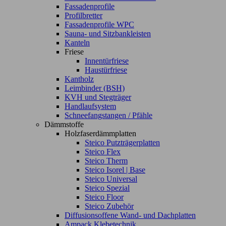
Fassadenprofile
Profilbretter
Fassadenprofile WPC
Sauna- und Sitzbankleisten
Kanteln
Friese
Innentürfriese
Haustürfriese
Kantholz
Leimbinder (BSH)
KVH und Stegträger
Handlaufsystem
Schneefangstangen / Pfähle
Dämmstoffe
Holzfaserdämmplatten
Steico Putzträgerplatten
Steico Flex
Steico Therm
Steico Isorel | Base
Steico Universal
Steico Spezial
Steico Floor
Steico Zubehör
Diffusionsoffene Wand- und Dachplatten
Ampack Klebetechnik