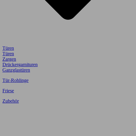
Türen
Türen
Zargen
Drückergarnituren
Ganzglastüren
Tür-Rohlinge
Friese
Zubehör