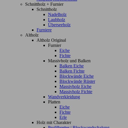
Schnittholz + Furnier
Schnittholz
Nadelholz
Laubholz
Überseeholz
Furniere
Altholz
Altholz Original
Furnier
Eiche
Fichte
Massivholz und Balken
Balken Eiche
Balken Fichte
Blockwände Eiche
Blockwände Rüster
Massivholz Eiche
Massivholz Fichte
Wandverkleidung
Platten
Eiche
Fichte
Erle
Holz mit Charakter
Profilbretter | Blockwandschalung