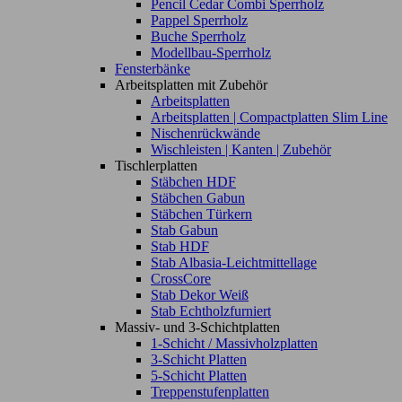
Pencil Cedar Combi Sperrholz
Pappel Sperrholz
Buche Sperrholz
Modellbau-Sperrholz
Fensterbänke
Arbeitsplatten mit Zubehör
Arbeitsplatten
Arbeitsplatten | Compactplatten Slim Line
Nischenrückwände
Wischleisten | Kanten | Zubehör
Tischlerplatten
Stäbchen HDF
Stäbchen Gabun
Stäbchen Türkern
Stab Gabun
Stab HDF
Stab Albasia-Leichtmittellage
CrossCore
Stab Dekor Weiß
Stab Echtholzfurniert
Massiv- und 3-Schichtplatten
1-Schicht / Massivholzplatten
3-Schicht Platten
5-Schicht Platten
Treppenstufenplatten