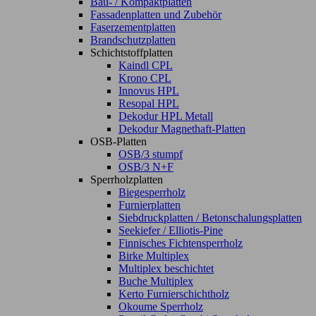
Bau- / Kompaktplatten
Fassadenplatten und Zubehör
Faserzementplatten
Brandschutzplatten
Schichtstoffplatten
Kaindl CPL
Krono CPL
Innovus HPL
Resopal HPL
Dekodur HPL Metall
Dekodur Magnethaft-Platten
OSB-Platten
OSB/3 stumpf
OSB/3 N+F
Sperrholzplatten
Biegesperrholz
Furnierplatten
Siebdruckplatten / Betonschalungsplatten
Seekiefer / Elliotis-Pine
Finnisches Fichtensperrholz
Birke Multiplex
Multiplex beschichtet
Buche Multiplex
Kerto Furnierschichtholz
Okoume Sperrholz