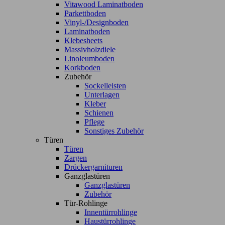
Vitawood Laminatboden
Parkettboden
Vinyl-/Designboden
Laminatboden
Klebesheets
Massivholzdiele
Linoleumboden
Korkboden
Zubehör
Sockelleisten
Unterlagen
Kleber
Schienen
Pflege
Sonstiges Zubehör
Türen
Türen
Zargen
Drückergarnituren
Ganzglastüren
Ganzglastüren
Zubehör
Tür-Rohlinge
Innentürrohlinge
Haustürrohlinge