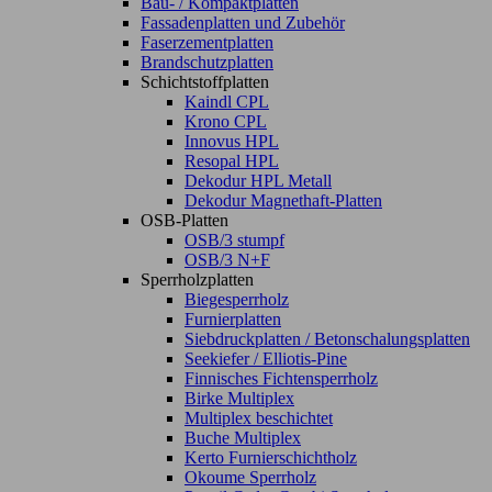
Bau- / Kompaktplatten
Fassadenplatten und Zubehör
Faserzementplatten
Brandschutzplatten
Schichtstoffplatten
Kaindl CPL
Krono CPL
Innovus HPL
Resopal HPL
Dekodur HPL Metall
Dekodur Magnethaft-Platten
OSB-Platten
OSB/3 stumpf
OSB/3 N+F
Sperrholzplatten
Biegesperrholz
Furnierplatten
Siebdruckplatten / Betonschalungsplatten
Seekiefer / Elliotis-Pine
Finnisches Fichtensperrholz
Birke Multiplex
Multiplex beschichtet
Buche Multiplex
Kerto Furnierschichtholz
Okoume Sperrholz