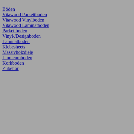
Böden
Vitawood Parkettboden
Vitawood Vinylboden
Vitawood Laminatboden
Parkettboden
Vinyl-/Designboden
Laminatboden
Klebesheets
Massivholzdiele
Linoleumboden
Korkboden
Zubehör