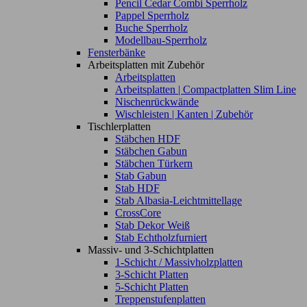
Pencil Cedar Combi Sperrholz
Pappel Sperrholz
Buche Sperrholz
Modellbau-Sperrholz
Fensterbänke
Arbeitsplatten mit Zubehör
Arbeitsplatten
Arbeitsplatten | Compactplatten Slim Line
Nischenrückwände
Wischleisten | Kanten | Zubehör
Tischlerplatten
Stäbchen HDF
Stäbchen Gabun
Stäbchen Türkern
Stab Gabun
Stab HDF
Stab Albasia-Leichtmittellage
CrossCore
Stab Dekor Weiß
Stab Echtholzfurniert
Massiv- und 3-Schichtplatten
1-Schicht / Massivholzplatten
3-Schicht Platten
5-Schicht Platten
Treppenstufenplatten