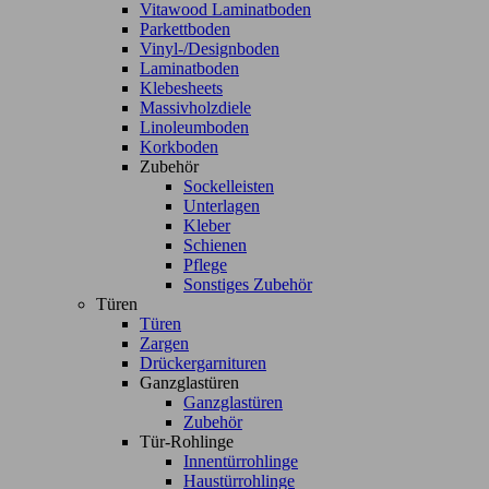
Vitawood Laminatboden
Parkettboden
Vinyl-/Designboden
Laminatboden
Klebesheets
Massivholzdiele
Linoleumboden
Korkboden
Zubehör
Sockelleisten
Unterlagen
Kleber
Schienen
Pflege
Sonstiges Zubehör
Türen
Türen
Zargen
Drückergarnituren
Ganzglastüren
Ganzglastüren
Zubehör
Tür-Rohlinge
Innentürrohlinge
Haustürrohlinge