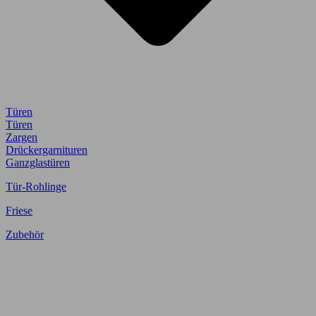
Türen
Türen
Zargen
Drückergarnituren
Ganzglastüren
Tür-Rohlinge
Friese
Zubehör