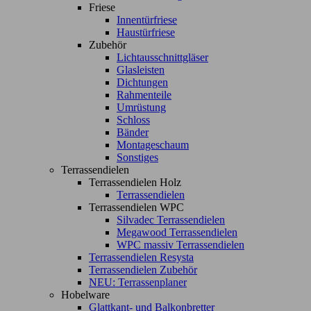
Friese
Innentürfriese
Haustürfriese
Zubehör
Lichtausschnittgläser
Glasleisten
Dichtungen
Rahmenteile
Umrüstung
Schloss
Bänder
Montageschaum
Sonstiges
Terrassendielen
Terrassendielen Holz
Terrassendielen
Terrassendielen WPC
Silvadec Terrassendielen
Megawood Terrassendielen
WPC massiv Terrassendielen
Terrassendielen Resysta
Terrassendielen Zubehör
NEU: Terrassenplaner
Hobelware
Glattkant- und Balkonbretter