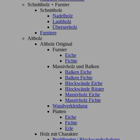
Schnittholz + Furnier
Schnittholz
Nadelholz
Laubholz
Überseeholz
Furniere
Altholz
Altholz Original
Furnier
Eiche
Fichte
Massivholz und Balken
Balken Eiche
Balken Fichte
Blockwände Eiche
Blockwände Rüster
Massivholz Eiche
Massivholz Fichte
Wandverkleidung
Platten
Eiche
Fichte
Erle
Holz mit Charakter
Profilbretter | Blockwandschalung