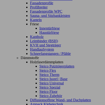
Fassadenprofile
Profilbretter
Fassadenprofile WPC
Sauna- und Sitzbankleisten
Kanteln
Friese
Innentürfriese
Haustürfriese
Kantholz
Leimbinder (BSH)
KVH und Stegträger
Handlaufsystem
Schneefangstangen / Pfähle
Dämmstoffe
Holzfaserdämmplatten
Steico Putzträgerplatten
Steico Flex
Steico Therm
Steico Isorel | Base
Steico Universal
Steico Spezial
Steico Floor
Steico Zubehör
Diffusionsoffene Wand- und Dachplatten
Ampack Klebetechnik