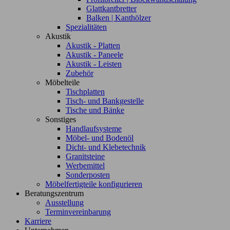
Glattkantbretter
Balken | Kanthölzer
Spezialitäten
Akustik
Akustik - Platten
Akustik - Paneele
Akustik - Leisten
Zubehör
Möbelteile
Tischplatten
Tisch- und Bankgestelle
Tische und Bänke
Sonstiges
Handlaufsysteme
Möbel- und Bodenöl
Dicht- und Klebetechnik
Granitsteine
Werbemittel
Sonderposten
Möbelfertigteile konfigurieren
Beratungszentrum
Ausstellung
Terminvereinbarung
Karriere