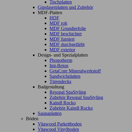
Tischplatten
Gipsfaserplatten und Zubehör
MDF-Platten
HDF
MDF roh
MDF Grundierfolie
MDF beschichtet
MDF furniert
MDF durchgefärbt
MDF exterior
Design- und Spezialplatten
Phonotherm
Imi-Beton
GetaCore Mineralwerkstoff
Sandwichplatten
Türendecks
Badgestaltung
Resopal SpaStyling
Zubehör Resopal SpaStyling
Kaindl Rocko
Zubehör Kaindl Rocko
Saunaplatten
Böden
Vitawood Parkettboden
Vitawood Vinylboden