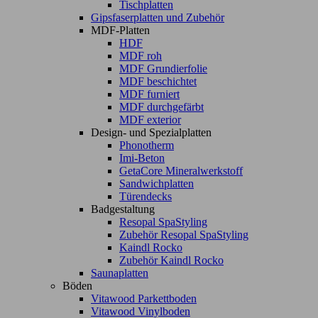
Tischplatten
Gipsfaserplatten und Zubehör
MDF-Platten
HDF
MDF roh
MDF Grundierfolie
MDF beschichtet
MDF furniert
MDF durchgefärbt
MDF exterior
Design- und Spezialplatten
Phonotherm
Imi-Beton
GetaCore Mineralwerkstoff
Sandwichplatten
Türendecks
Badgestaltung
Resopal SpaStyling
Zubehör Resopal SpaStyling
Kaindl Rocko
Zubehör Kaindl Rocko
Saunaplatten
Böden
Vitawood Parkettboden
Vitawood Vinylboden