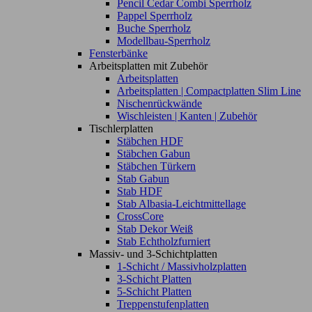
Pencil Cedar Combi Sperrholz
Pappel Sperrholz
Buche Sperrholz
Modellbau-Sperrholz
Fensterbänke
Arbeitsplatten mit Zubehör
Arbeitsplatten
Arbeitsplatten | Compactplatten Slim Line
Nischenrückwände
Wischleisten | Kanten | Zubehör
Tischlerplatten
Stäbchen HDF
Stäbchen Gabun
Stäbchen Türkern
Stab Gabun
Stab HDF
Stab Albasia-Leichtmittellage
CrossCore
Stab Dekor Weiß
Stab Echtholzfurniert
Massiv- und 3-Schichtplatten
1-Schicht / Massivholzplatten
3-Schicht Platten
5-Schicht Platten
Treppenstufenplatten