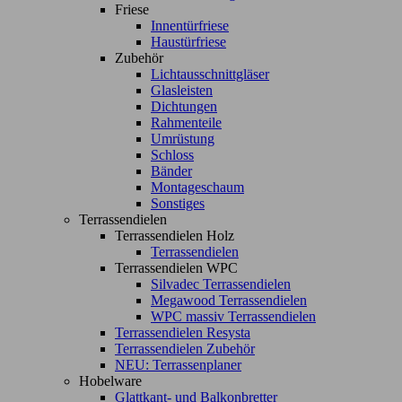
Friese
Innentürfriese
Haustürfriese
Zubehör
Lichtausschnittgläser
Glasleisten
Dichtungen
Rahmenteile
Umrüstung
Schloss
Bänder
Montageschaum
Sonstiges
Terrassendielen
Terrassendielen Holz
Terrassendielen
Terrassendielen WPC
Silvadec Terrassendielen
Megawood Terrassendielen
WPC massiv Terrassendielen
Terrassendielen Resysta
Terrassendielen Zubehör
NEU: Terrassenplaner
Hobelware
Glattkant- und Balkonbretter