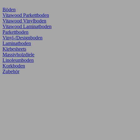
Böden
Vitawood Parkettboden
Vitawood Vinylboden
Vitawood Laminatboden
Parkettboden
Vinyl-/Designboden
Laminatboden
Klebesheets
Massivholzdiele
Linoleumboden
Korkboden
Zubehör