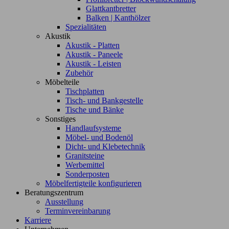
Glattkantbretter
Balken | Kanthölzer
Spezialitäten
Akustik
Akustik - Platten
Akustik - Paneele
Akustik - Leisten
Zubehör
Möbelteile
Tischplatten
Tisch- und Bankgestelle
Tische und Bänke
Sonstiges
Handlaufsysteme
Möbel- und Bodenöl
Dicht- und Klebetechnik
Granitsteine
Werbemittel
Sonderposten
Möbelfertigteile konfigurieren
Beratungszentrum
Ausstellung
Terminvereinbarung
Karriere