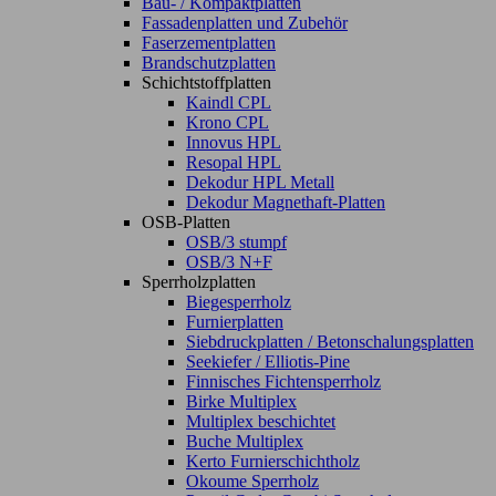
Bau- / Kompaktplatten
Fassadenplatten und Zubehör
Faserzementplatten
Brandschutzplatten
Schichtstoffplatten
Kaindl CPL
Krono CPL
Innovus HPL
Resopal HPL
Dekodur HPL Metall
Dekodur Magnethaft-Platten
OSB-Platten
OSB/3 stumpf
OSB/3 N+F
Sperrholzplatten
Biegesperrholz
Furnierplatten
Siebdruckplatten / Betonschalungsplatten
Seekiefer / Elliotis-Pine
Finnisches Fichtensperrholz
Birke Multiplex
Multiplex beschichtet
Buche Multiplex
Kerto Furnierschichtholz
Okoume Sperrholz