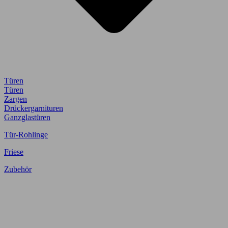
Türen
Türen
Zargen
Drückergarnituren
Ganzglastüren
Tür-Rohlinge
Friese
Zubehör