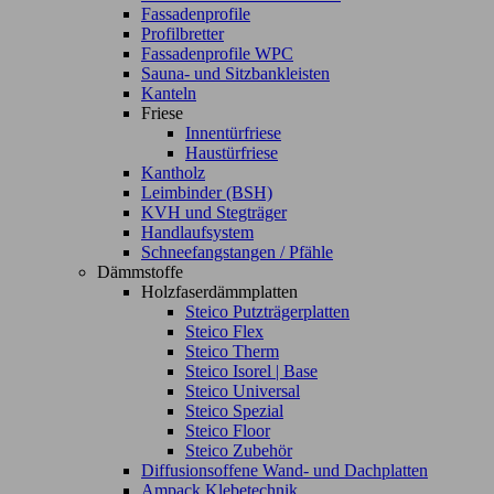
Fassadenprofile
Profilbretter
Fassadenprofile WPC
Sauna- und Sitzbankleisten
Kanteln
Friese
Innentürfriese
Haustürfriese
Kantholz
Leimbinder (BSH)
KVH und Stegträger
Handlaufsystem
Schneefangstangen / Pfähle
Dämmstoffe
Holzfaserdämmplatten
Steico Putzträgerplatten
Steico Flex
Steico Therm
Steico Isorel | Base
Steico Universal
Steico Spezial
Steico Floor
Steico Zubehör
Diffusionsoffene Wand- und Dachplatten
Ampack Klebetechnik