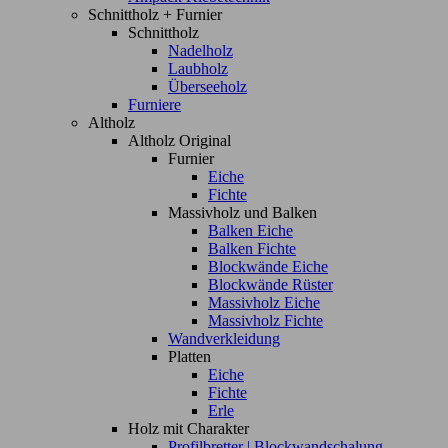
Schnittholz + Furnier
Schnittholz
Nadelholz
Laubholz
Überseeholz
Furniere
Altholz
Altholz Original
Furnier
Eiche
Fichte
Massivholz und Balken
Balken Eiche
Balken Fichte
Blockwände Eiche
Blockwände Rüster
Massivholz Eiche
Massivholz Fichte
Wandverkleidung
Platten
Eiche
Fichte
Erle
Holz mit Charakter
Profilbretter | Blockwandschalung