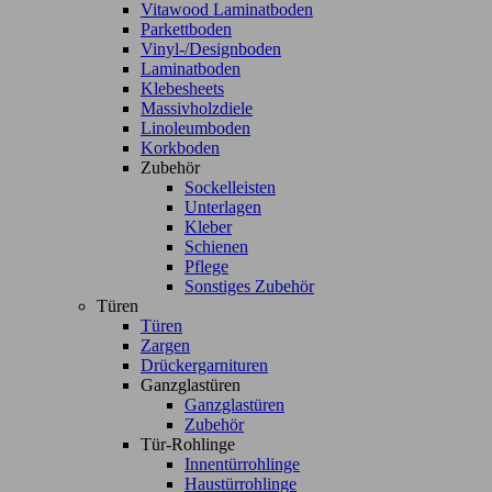
Vitawood Laminatboden
Parkettboden
Vinyl-/Designboden
Laminatboden
Klebesheets
Massivholzdiele
Linoleumboden
Korkboden
Zubehör
Sockelleisten
Unterlagen
Kleber
Schienen
Pflege
Sonstiges Zubehör
Türen
Türen
Zargen
Drückergarnituren
Ganzglastüren
Ganzglastüren
Zubehör
Tür-Rohlinge
Innentürrohlinge
Haustürrohlinge